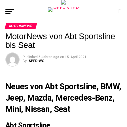
MOTORNEWS
MotorNews von Abt Sportsline
bis Seat
Published
5 Jahren ago
on
15. April 2021
By
ISPFD-WS
Neues von Abt Sportsline, BMW,
Jeep, Mazda, Mercedes-Benz,
Mini, Nissan, Seat
Abt Sportsline