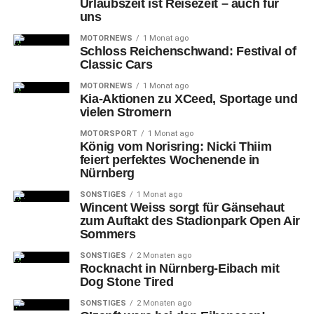
Urlaubszeit ist Reisezeit – auch für
Überraschend neu: der Jeep® Compass
uns
Der
New Compass bietet ein komplett neues Jeep-
MOTORNEWS
1 Monat ago
Schloss Reichenschwand: Festival of
Erlebnis, mit wesentlichen Neuerungen bei allem, was
Classic Cars
Europäischen Kunden besonders wichtig ist: Style,
Technologie, Sicherheit, Nachhaltigkeit und
MOTORNEWS
1 Monat ago
Kia-Aktionen zu XCeed, Sportage und
Funktionalität. Erste Neuvorstellung von Jeep in Europa
vielen Stromern
für die Stellantis Group; auch der New Compass wird
MOTORSPORT
1 Monat ago
wieder in Melfi, Italien, gebaut. Motorenangebot mit
König vom Norisring: Nicki Thiim
verringertem Verbrauch und weniger CO2 Emissionen,
feiert perfektes Wochenende in
inklusive der Plug-in-Hybrid-Modelle 4xe. Jeep 4xe ist der
Nürnberg
neue Jeep 4×4: Weiterentwicklung des Konzepts 4×4-
SONSTIGES
1 Monat ago
Fähigkeit mit zusätzlich Nachhaltigkeit, Effizienz und
Wincent Weiss sorgt für Gänsehaut
zum Auftakt des Stadionpark Open Air
sogar noch mehr Fahrspaß. Karosserie- und Innenraum-
Sommers
Design des New Compass repräsentieren neue formale
Konzepte für folgende neue Jeep-Modelle – moderner,
SONSTIGES
2 Monaten ago
Rocknacht in Nürnberg-Eibach mit
technologisch, kultiviert und mehr nach Europäischem
Dog Stone Tired
Geschmack, gleichzeitig aber authentisch Jeep. Mehr
SONSTIGES
2 Monaten ago
High-tech und Sicherheit als je zuvor: Europa-Debüt für