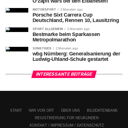
O’zapft wars bei den Eibanesen!
UconnectTM 5, dem fortschrittlichsten Infotainment-
System der Jeep-Geschichte, und Highway Assist, einem
MOTORSPORT
2 Monaten ago
Porsche Sixt Carrera Cup
Fahrer-Assistenz-System für autonomes Fahren Level 2.
Deutschland, Rennen 10, Lausitzring
Ausstattungs-Versionen nach Maß: S für ein Maximum an
SPORT ALLGEMEIN
2 Monaten ago
Kultiviertheit und Komfort, Trailhawk als Gelände-
Bestmarke beim Sparkassen
Spezialist und das Heritage-Sondermodell ‚80th
Metropolmarathon
Anniversary’.
SONSTIGES
2 Monaten ago
wbg Nürnberg: Generalsanierung der
Ludwig-Uhland-Schule gestartet
INTERESSANTE BEITRÄGE
START
WIR VOR ORT
ÜBER UNS
BILDDATENBANK
REGISTRIERUNG FÜR NEUKUNDEN
der Jeep® Compass
KONTAKT / IMPRESSUM / DATENSCHUTZ