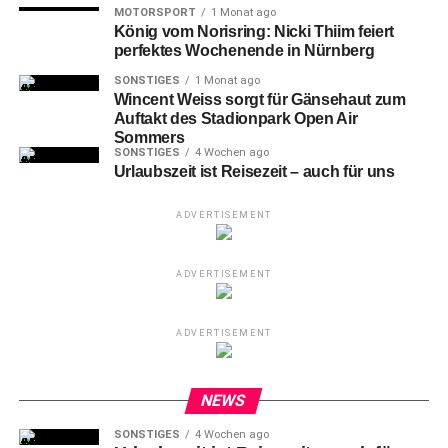
den Weltmärkten ergeben. Die Wettbewerbsfähigkeit des
MOTORSPORT
1 Monat ago
König vom Norisring: Nicki Thiim feiert
Standortes wird so entscheidend gestärkt.
perfektes Wochenende in Nürnberg
SONSTIGES
1 Monat ago
Wincent Weiss sorgt für Gänsehaut zum
Auftakt des Stadionpark Open Air
Sommers
SONSTIGES
4 Wochen ago
Urlaubszeit ist Reisezeit – auch für uns
ADVERTISEMENT
ADVERTISEMENT
ADVERTISEMENT
BMW: Flexibel auf dem Weg in die Zukunft
NEWS
Jeep
SONSTIGES
4 Wochen ago