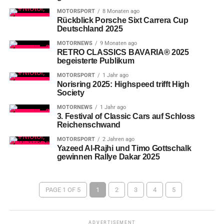
MOTORSPORT
8 Monaten ago
Rückblick Porsche Sixt Carrera Cup
Deutschland 2025
MOTORNEWS
9 Monaten ago
RETRO CLASSICS BAVARIA® 2025
begeisterte Publikum
MOTORSPORT
1 Jahr ago
Norisring 2025: Highspeed trifft High
Society
MOTORNEWS
1 Jahr ago
3. Festival of Classic Cars auf Schloss
Reichenschwand
MOTORSPORT
2 Jahren ago
Yazeed Al-Rajhi und Timo Gottschalk
gewinnen Rallye Dakar 2025
PAGE 1 OF 5
1
2
3
4
5
ADVERTISEMENT