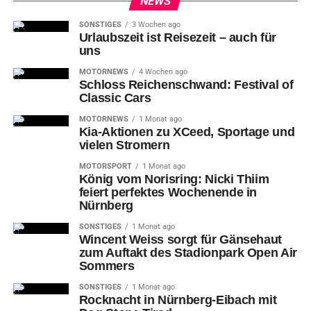
NEWS
Künstlerhaus Nürnberg: auf neuen Füßen
stehend
SONSTIGES
3 Wochen ago
Urlaubszeit ist Reisezeit – auch für
uns
MOTORNEWS
4 Wochen ago
Schloss Reichenschwand: Festival of
Classic Cars
MOTORNEWS
1 Monat ago
Kia-Aktionen zu XCeed, Sportage und
vielen Stromern
MOTORSPORT
1 Monat ago
König vom Norisring: Nicki Thiim
feiert perfektes Wochenende in
Nürnberg
SONSTIGES
1 Monat ago
Wincent Weiss sorgt für Gänsehaut
zum Auftakt des Stadionpark Open Air
Sommers
SONSTIGES
1 Monat ago
Rocknacht in Nürnberg-Eibach mit