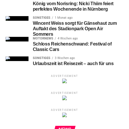
teilen
teilen
teilen
König vom Norisring: Nicki Thiim feiert
perfektes Wochenende in Nürnberg
SONSTIGES
1 Monat ago
Wincent Weiss sorgt für Gänsehaut zum
RELATED TOPICS:
AMT FÜR INTERNATIONALE BEZIEHUNGEN
Auftakt des Stadionpark Open Air
DEUTSCHE SPIELE ARCHIV
DOKUMENTATIONSZENTRUM
Sommers
FEMBO-HAUS
FERNMELDETURM
FILMHAUS NÜRNBERG
MOTORNEWS
4 Wochen ago
HANDWERKERHOF
KAISERBURG
KATHARINENRUINE
Schloss Reichenschwand: Festival of
KULTUR
KULTURZENTRUM
KUNSTHALLE
KÜNSTLERHAUS
Classic Cars
KUNSTVILLA
MEMORIUM NÜRNBERGER PROZESSE
MENSCHENRECHTSPREIS
METROPOLREGION NÜRNBERG
SONSTIGES
3 Wochen ago
MUSEUM INDUSTRIEKULTUR
NUREMBERG
NÜRNBERG
Urlaubszeit ist Reisezeit – auch für uns
NÜRNBERGER PROZESSE
ORIGINAL REGIONAL
SAAL 600
SCHAUSPIELHAUS
SÖR
SPIELZEUGMUSEUM
STAATSTHEATER NÜRNBERG
STADT NÜRNBERG
ADVERTISEMENT
STADTBIBLIOTHEK
STÄDTEPARTNERSCHAFT
STADTMUSEUM
TIERGARTEN
UMWELTREFERAT
UNTERHALTUNG
VERKEHRSMUSEUM
VOLKSBAD
ADVERTISEMENT
WBG-NÜRNBERG
UP NEXT
ADVERTISEMENT
Museum Industriekultur Nürnberg: Tempo,
Tempo – Bayern in den 1920ern
DON'T MISS