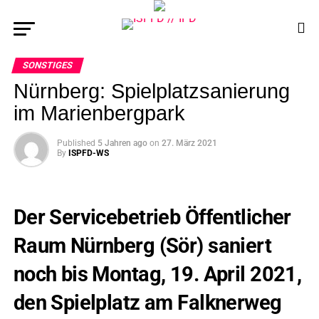
SONSTIGES
Nürnberg: Spielplatzsanierung
im Marienbergpark
Published
5 Jahren ago
on
27. März 2021
By
ISPFD-WS
Der Servicebetrieb Öffentlicher
Raum Nürnberg (Sör) saniert
noch bis Montag, 19. April 2021,
den Spielplatz am Falknerweg