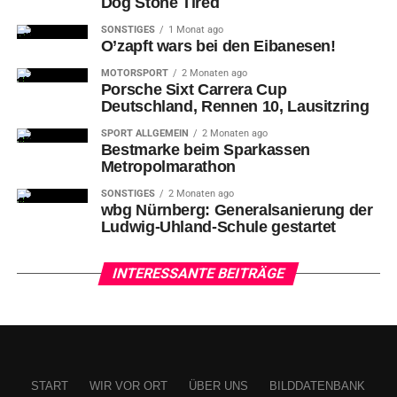
Dog Stone Tired
SONSTIGES
1 Monat ago
O’zapft wars bei den Eibanesen!
MOTORSPORT
2 Monaten ago
Porsche Sixt Carrera Cup
Deutschland, Rennen 10, Lausitzring
SPORT ALLGEMEIN
2 Monaten ago
Bestmarke beim Sparkassen
Metropolmarathon
SONSTIGES
2 Monaten ago
wbg Nürnberg: Generalsanierung der
Ludwig-Uhland-Schule gestartet
INTERESSANTE BEITRÄGE
START
WIR VOR ORT
ÜBER UNS
BILDDATENBANK