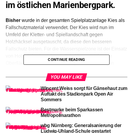
im östlichen Marienbergpark.
Bisher
wurde in der gesamten Spielplatzanlage Kies als
Fallschutzmaterial verwendet. Der Kies wird nun im
Umfeld der Kletter- und Spiellandschaft gegen
Holzhäcksel ausgetauscht, da diese den besseren
Fallschutz bieten. Für die Wasserspielzone ist der Einsatz
von Holzhäckseln nicht möglich. Hier entsteht eine
CONTINUE READING
Oberfläche aus Granit-Kleinsteinpflaster. Die Fugen
werden nach dem Versetzen mit Beton verfugt. Durch die
YOU MAY LIKE
Auspflasterung wird auch die umständliche Wartung der
Wassertechnik deutlich vereinfacht. Gegenüber der
Wincent Weiss sorgt für Gänsehaut zum
Wartung unter dem bisherigen Fallschutz-Kies reduzieren
Auftakt des Stadionpark Open Air
sich damit die Unterhalts- und Wartungskosten.
Sommers
Bestmarke beim Sparkassen
Metropolmarathon
Spielplatz Falknerweg im Marienbergpark. Bildnachweis: Inna Trosse /
Stadt Nürnberg
wbg Nürnberg: Generalsanierung der
Ludwig-Uhland-Schule gestartet