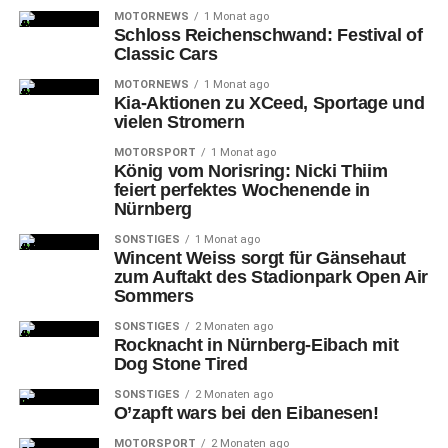
Sportverein (BTSV) Eintracht von 1895 e.V. (-22 Treffer)
MOTORNEWS
1 Monat ago
vorbeizog und auf Relegationsrang 16 sprang, verändert
Schloss Reichenschwand: Festival of
Classic Cars
wenig an der Lage des 1. FC Nürnberg (Platz 13 mit 27
Punkten). Das torlose Unentschieden gegen den
MOTORNEWS
1 Monat ago
Deutschen Meister von 1967 (seinen einzigen Meistertitel
Kia-Aktionen zu XCeed, Sportage und
vielen Stromern
errang der BTSV ein Jahr vor dem letzten von neun Titeln
des 1. FCN) verhinderte immerhin eine Verkürzung des
MOTORSPORT
1 Monat ago
König vom Norisring: Nicki Thiim
Vorsprungs von sechs Zählern auf Relegationsplatz 16,
feiert perfektes Wochenende in
wiewohl der Abstand auf den ersten Abstiegsplatz von
Nürnberg
acht um zwei Punkte schrumpfte.
SONSTIGES
1 Monat ago
Wincent Weiss sorgt für Gänsehaut
zum Auftakt des Stadionpark Open Air
Sommers
SONSTIGES
2 Monaten ago
Rocknacht in Nürnberg-Eibach mit
Dog Stone Tired
SONSTIGES
2 Monaten ago
O’zapft wars bei den Eibanesen!
MOTORSPORT
2 Monaten ago