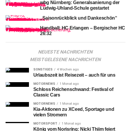
wbg Nürnberg: Generalsanierung der
ernüchterndes Ergebnis erspart. Die bescheidene
Ludwig-Uhland-Schule gestartet
„Nullnummer“ mit lediglich zwei zweifelsfreien FCN-
„Saisonrückblick und Dankeschön“
Abseitstoren hilft den Franken auch deutlich mehr als den
Niedersachsen.
Handball: HC Erlangen – Bergischer HC
26:32
NEUESTE NACHRICHTEN
MEISTGELESENE NACHRICHTEN
Bei
sechs Punkten Rückstand hätten die Gäste eigentlich
einen Sieg benötigt, um den Abstand zum Konkurrenten
SONSTIGES
4 Wochen ago
um den Klassenerhalt zu verkürzen. Insoweit war es
Urlaubszeit ist Reisezeit – auch für uns
verständlich, wenngleich auch wenig erbaulich, dass die
MOTORNEWS
1 Monat ago
Klauß-Schützlinge mehr darauf bedacht waren, das
Schloss Reichenschwand: Festival of
eigene Tor zu schützen als es mit zu großem Risiko nach
Classic Cars
vorne zu gefährden.
MOTORNEWS
1 Monat ago
Kia-Aktionen zu XCeed, Sportage und
vielen Stromern
MOTORSPORT
1 Monat ago
König vom Norisring: Nicki Thiim feiert