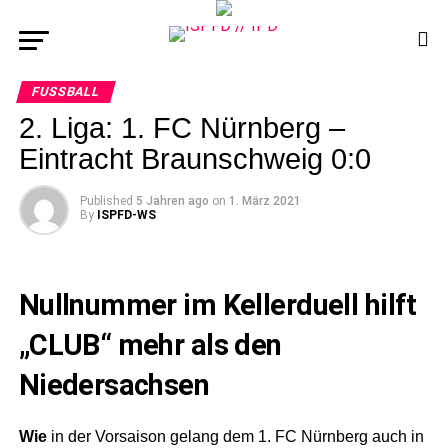
FUSSBALL
2. Liga: 1. FC Nürnberg –
Eintracht Braunschweig 0:0
Published
5 Jahren ago
on
1. März 2021
By
ISPFD-WS
Nullnummer im Kellerduell hilft
„CLUB“ mehr als den
Niedersachsen
Wie
in der Vorsaison gelang dem 1. FC Nürnberg auch in