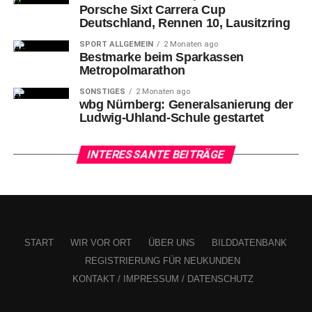
Porsche Sixt Carrera Cup
Deutschland, Rennen 10, Lausitzring
SPORT ALLGEMEIN
2 Monaten ago
Bestmarke beim Sparkassen
Metropolmarathon
SONSTIGES
2 Monaten ago
wbg Nürnberg: Generalsanierung der
Ludwig-Uhland-Schule gestartet
INTERESSANTE BEITRÄGE
START
WIR VOR ORT
ÜBER UNS
BILDDATENBANK
REGISTRIERUNG FÜR NEUKUNDEN
KONTAKT / IMPRESSUM / DATENSCHUTZ
9-Manuel Schäffler (FCN) gegen 30-Brian Behrendt