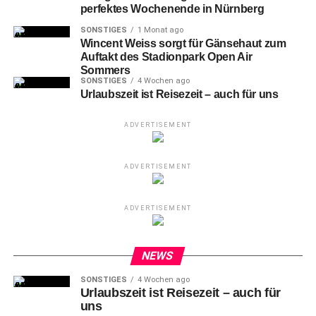
perfektes Wochenende in Nürnberg
SONSTIGES
1 Monat ago
Wincent Weiss sorgt für Gänsehaut zum
Auftakt des Stadionpark Open Air
Sommers
SONSTIGES
4 Wochen ago
Urlaubszeit ist Reisezeit – auch für uns
ADVERTISEMENT
5-Johannes Geis (FCN)
ADVERTISEMENT
Lediglich zwei zweifelsfreie Abseits-
ADVERTISEMENT
Tore für den FCN . . .
Dass
der SV Sandhausen nach seinem 3:0 (1:0) gegen
NEWS
den VfL Osnabrück bei Punktgleichheit (21 Zähler) dank
SONSTIGES
4 Wochen ago
der besseren Tordifferenz (-16) vom vorletzten
Urlaubszeit ist Reisezeit – auch für
Tabellenplatz wieder am Braunschweiger Turn- und
uns