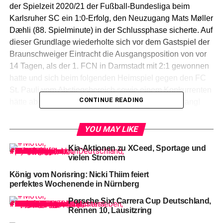
der Spielzeit 2020/21 der Fußball-Bundesliga beim
Karlsruher SC ein 1:0-Erfolg, den Neuzugang Mats Møller
Dæhli (88. Spielminute) in der Schlussphase sicherte. Auf
dieser Grundlage wiederholte sich vor dem Gastspiel der
Braunschweiger Eintracht die Ausgangsposition von vor
14 Tagen, als der 1. FCN in Darmstadt mit 2:1 gewonnen
hatte und sich beim folgenden Heimspiel gegen den FC
St. Pauli vom Abstiegsbereich sowie einem Konkurrenten
CONTINUE READING
hätte absetzen können . . . – was bekanntlich mißlang!
YOU MAY LIKE
10-Nikola Dovedan (FCN) gegen 23-Danilo Wiebe
Kia-Aktionen zu XCeed, Sportage und
vielen Stromern
Im
Gegensatz zur 1:2-Heim-Niederlage gegen die
Hamburger, die ihre damalige Siegesserie von vier
König vom Norisring: Nicki Thiim feiert
Erfolgen hintereinander mit dem jüngsten 1:0 (0:0) im
perfektes Wochenende in Nürnberg
Hansestadt-Lokalderby gegen den HSV, den sie damit
Porsche Sixt Carrera Cup Deutschland,
von der Tabellenspitze stürzten, auf fünf Dreier
Rennen 10, Lausitzring
nacheinander erhöhten, blieb dem Club ein ähnlich