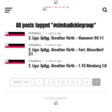
All posts tagged "#simbadickiegroup"
FUSSBALL
3 Jahren ago
2. Liga: SpVgg. Greuther Fürth – Hannover 96 1:1
FUSSBALL
3 Jahren ago
2. Liga: SpVgg. Greuther Fürth – Fort. Düsseldorf
2:1
FUSSBALL
3 Jahren ago
2. Liga: SpVgg. Greuther Fürth – 1. FC Nürnberg 1:0
PAGE 7 OF 7
1
2
3
4
5
6
7
ADVERTISEMENT