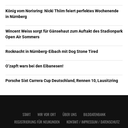
König vom Norisring: Nicki Thiim feiert perfektes Wochenende
in Nürnberg
Wincent Weiss sorgt für Gänsehaut zum Auftakt des Stadionpark
Open Air Sommers
Rocknacht in Nürnberg-Eibach mit Dog Stone Tired
O’zapft wars bei den Eibanesen!
Porsche Sixt Carrera Cup Deutschland, Rennen 10, Lausitzring
START
WIR VOR ORT
ÜBER UNS
BILDDATENBANK
REGISTRIERUNG FÜR NEUKUNDEN
KONTAKT / IMPRESSUM / DATENSCHUTZ