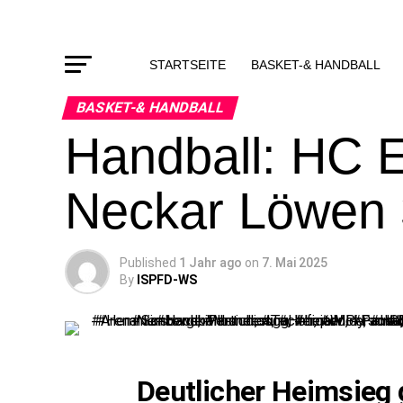
STARTSEITE
BASKET-& HANDBALL
BASKET-& HANDBALL
Handball: HC E
Neckar Löwen 
Published
1 Jahr ago
on
7. Mai 2025
By
ISPFD-WS
Deutlicher Heimsieg