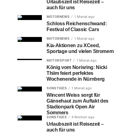
Urlaubszeit ist Reisezeit –
auch für uns
MOTORNEWS
1 Monat ago
Schloss Reichenschwand:
Festival of Classic Cars
MOTORNEWS
1 Monat ago
Kia-Aktionen zu XCeed,
Sportage und vielen Stromern
MOTORSPORT
1 Monat ago
König vom Norisring: Nicki
Thiim feiert perfektes
Wochenende in Nürnberg
SONSTIGES
1 Monat ago
Wincent Weiss sorgt für
Gänsehaut zum Auftakt des
Stadionpark Open Air
Sommers
SONSTIGES
4 Wochen ago
Urlaubszeit ist Reisezeit –
auch für uns