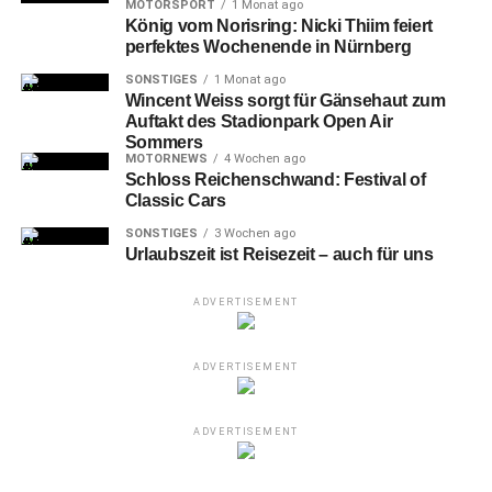
MOTORSPORT
1 Monat ago
endlich aufweckte, gelang es zunehmend, den Beton so
König vom Norisring: Nicki Thiim feiert
anzurühren, wie es sich der Trainer eigentlich gewünscht
perfektes Wochenende in Nürnberg
hatte.
SONSTIGES
1 Monat ago
Wincent Weiss sorgt für Gänsehaut zum
Auftakt des Stadionpark Open Air
Sommers
MOTORNEWS
4 Wochen ago
Schloss Reichenschwand: Festival of
Classic Cars
SONSTIGES
3 Wochen ago
Urlaubszeit ist Reisezeit – auch für uns
ADVERTISEMENT
ADVERTISEMENT
10-Gisli Kristjansson kommt gegen 16-Bertram Obling (ER) nicht durch
ADVERTISEMENT
Als
Christoph Steinert gegen seinen Ex-Klub insgesamt