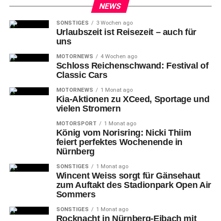
NEWS
zum 75. Mal in dieser Saison vom Siebenmeterstrich traf,
stand es nur noch 5:7 (15.). Obling zog hinten weiter vor
SONSTIGES
3 Wochen ago
Urlaubszeit ist Reisezeit – auch für
allem dem wendigen isländischen Spielmacher Gisli
uns
Kristjansson zweimal in Folge den Zahn – hatte aber das
Pech, dass seine Vorderleute zu viele technische Fehler
MOTORNEWS
4 Wochen ago
Schloss Reichenschwand: Festival of
produzierten und die Ballgewinne nicht in Tore
Classic Cars
ummünzten.
MOTORNEWS
1 Monat ago
Kia-Aktionen zu XCeed, Sportage und
vielen Stromern
MOTORSPORT
1 Monat ago
König vom Norisring: Nicki Thiim
feiert perfektes Wochenende in
Das
blieb ohnehin das Hauptproblem an diesem Tag bei
Nürnberg
den Gastgebern, die sich zunehmend am Magdeburger
SONSTIGES
1 Monat ago
Schlussmann die Zähne ausbissen: die
Wincent Weiss sorgt für Gänsehaut
Chancenverwertung. SCM-Torwart Mike Jensen indessen
zum Auftakt des Stadionpark Open Air
kam immer besser ins Spiel, wuchs – so schien es – von
Sommers
Parade zu Parade um wenige Zentimeter, so dass er bei
SONSTIGES
1 Monat ago
Spielschluss schon beinahe nicht mehr durch die
Rocknacht in Nürnberg-Eibach mit