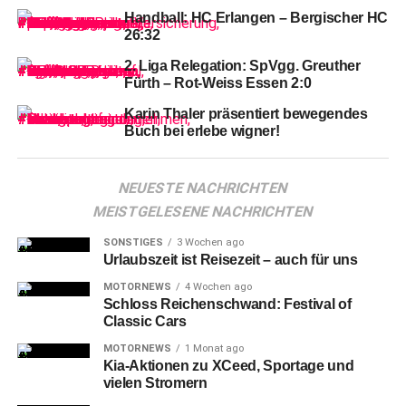
Erlanger Trainer gewarnt. Doch an diesem Tag konnte
Handball: HC Erlangen – Bergischer HC
seine Mannschaft die Marschroute nicht umsetzen.
26:32
2. Liga Relegation: SpVgg. Greuther
Fürth – Rot-Weiss Essen 2:0
Karin Thaler präsentiert bewegendes
Buch bei erlebe wigner!
NEUESTE NACHRICHTEN
MEISTGELESENE NACHRICHTEN
SONSTIGES
3 Wochen ago
Urlaubszeit ist Reisezeit – auch für uns
MOTORNEWS
4 Wochen ago
Schloss Reichenschwand: Festival of
Classic Cars
Gleich
mit drei Fehlwürfen und zwei technischen Fehlern
MOTORNEWS
1 Monat ago
startete Erlangen hochnervös in die Begegnung,
Kia-Aktionen zu XCeed, Sportage und
Magdeburg führte – ehe es sich versah – mit 4:0. Weil die
vielen Stromern
erste von fünf Paraden von Bertram Obling die Deckung