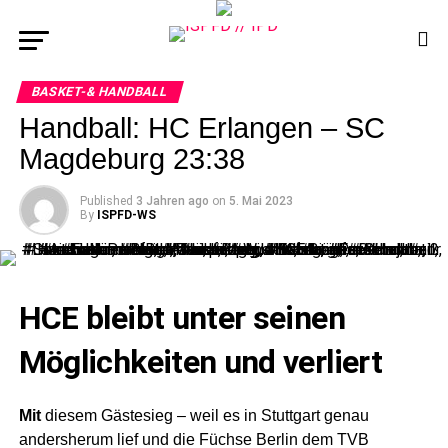
BASKET-& HANDBALL
Handball: HC Erlangen – SC
Magdeburg 23:38
Published
3 Jahren ago
on
5. Mai 2023
By
ISPFD-WS
HCE bleibt unter seinen
Möglichkeiten und verliert
Mit
diesem Gästesieg – weil es in Stuttgart genau
andersherum lief und die Füchse Berlin dem TVB