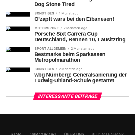
Dog Stone Tired
Ausgangstüren passte:
SONSTIGES
1 Monat ago
O’zapft wars bei den Eibanesen!
MOTORSPORT
2 Monaten ago
Porsche Sixt Carrera Cup
Deutschland, Rennen 10, Lausitzring
SPORT ALLGEMEIN
2 Monaten ago
Bestmarke beim Sparkassen
Metropolmarathon
SONSTIGES
2 Monaten ago
wbg Nürnberg: Generalsanierung der
Ludwig-Uhland-Schule gestartet
INTERESSANTE BEITRÄGE
8-Manuel Zehnder (ER) gegen 3-Piotr Chrapkowski
18 Mal
bekam der Däne an einem für ihn unglaublichen
Tag den Körper an den Ball, über 48 Prozent gehaltene
Bälle machten allein schon den Klassenunterschied an
START
WIR VOR ORT
ÜBER UNS
BILDDATENBANK