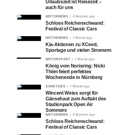
Urlaubszeit ist Reisezeit –
auch für uns
MOTORNEWS
4 Wochen ago
Schloss Reichenschwand:
Festival of Classic Cars
MOTORNEWS
1 Monat ago
Kia-Aktionen zu XCeed,
Sportage und vielen Stromern
MOTORSPORT
1 Monat ago
König vom Norisring: Nicki
Thiim feiert perfektes
Wochenende in Nürnberg
SONSTIGES
1 Monat ago
Wincent Weiss sorgt für
Gänsehaut zum Auftakt des
Stadionpark Open Air
Sommers
MOTORNEWS
4 Wochen ago
Schloss Reichenschwand:
Festival of Classic Cars