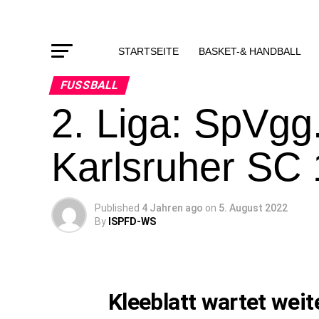
STARTSEITE
BASKET-& HANDBALL
FUSSBALL
2. Liga: SpVgg
Karlsruher SC 
Published
4 Jahren ago
on
5. August 2022
By
ISPFD-WS
Kleeblatt wartet weit