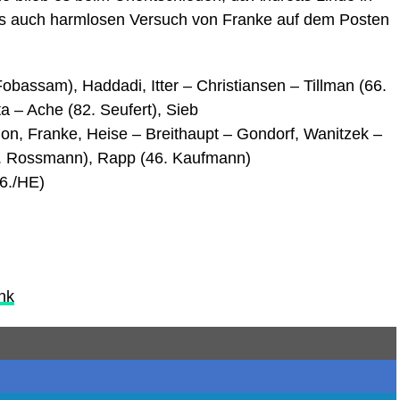
ngs auch harmlosen Versuch von Franke auf dem Posten
obassam), Haddadi, Itter – Christiansen – Tillman (66.
a – Ache (82. Seufert), Sieb
n, Franke, Heise – Breithaupt – Gondorf, Wanitzek –
4. Rossmann), Rapp (46. Kaufmann)
66./HE)
nk