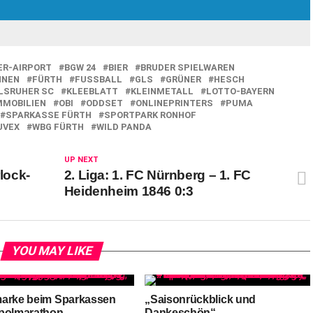
ER-AIRPORT
BGW 24
BIER
BRUDER SPIELWAREN
NNEN
FÜRTH
FUSSBALL
GLS
GRÜNER
HESCH
LSRUHER SC
KLEEBLATT
KLEINMETALL
LOTTO-BAYERN
MMOBILIEN
OBI
ODDSET
ONLINEPRINTERS
PUMA
SPARKASSE FÜRTH
SPORTPARK RONHOF
UVEX
WBG FÜRTH
WILD PANDA
UP NEXT
rlock-
2. Liga: 1. FC Nürnberg – 1. FC
Heidenheim 1846 0:3
YOU MAY LIKE
arke beim Sparkassen
„Saisonrückblick und
polmarathon
Dankeschön“