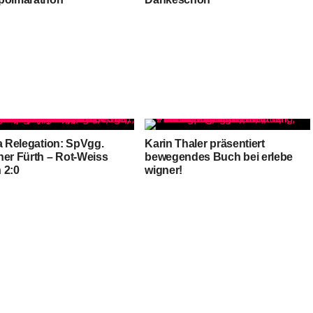
ga Relegation: SpVgg.
Karin Thaler präsentiert
her Fürth – Rot-Weiss
bewegendes Buch bei erlebe
 2:0
wigner!