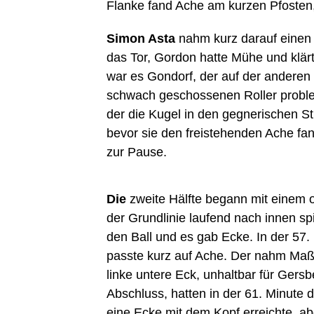
Flanke fand Ache am kurzen Pfosten,
Simon Asta
nahm kurz darauf einen 
das Tor, Gordon hatte Mühe und klärt
war es Gondorf, der auf der andere
schwach geschossenen Roller problem
der die Kugel in den gegnerischen St
bevor sie den freistehenden Ache fa
zur Pause.
Die
zweite Hälfte begann mit einem of
der Grundlinie laufend nach innen s
den Ball und es gab Ecke. In der 57.
passte kurz auf Ache. Der nahm Maß 
linke untere Eck, unhaltbar für Gersb
Abschluss, hatten in der 61. Minute
eine Ecke mit dem Kopf erreichte, abe