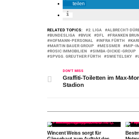
teilen
RELATED TOPICS:
2. LIGA
ALBRECHT-DÜR
BUNDESLIGA
BVUK
DFL
FRANKEN BRU
HOFMANN-PERSONAL
INFRA FÜRTH
KAR
MARTIN BAUER GROUP
MESSMER
MIP-I
ROSIC IMMOBILIEN
SIMBA-DICKIE-GROUP
SPVGG. GREUTHER FÜRTH
SWIETELSKY
DON'T MISS
Graffiti-Toiletten im Max-Mo
Stadion
Wincent Weiss sorgt für
Bestm
Gänsehaut zum Auftakt des
Metro