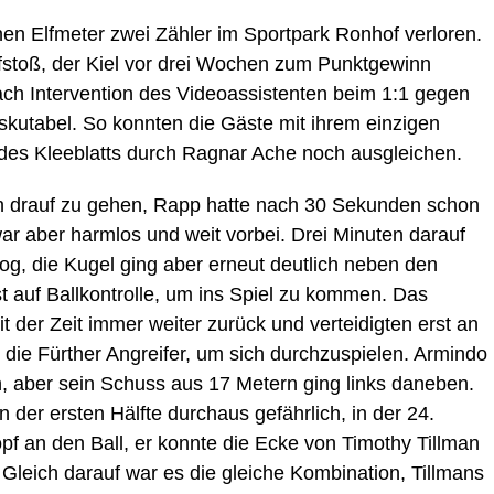
en Elfmeter zwei Zähler im Sportpark Ronhof verloren.
fstoß, der Kiel vor drei Wochen zum Punktgewinn
ach Intervention des Videoassistenten beim 1:1 gegen
skutabel. So konnten die Gäste mit ihrem einzigen
des Kleeblatts durch Ragnar Ache noch ausgleichen.
h drauf zu gehen, Rapp hatte nach 30 Sekunden schon
r aber harmlos und weit vorbei. Drei Minuten darauf
og, die Kugel ging aber erneut deutlich neben den
t auf Ballkontrolle, um ins Spiel zu kommen. Das
t der Zeit immer weiter zurück und verteidigten erst an
ür die Fürther Angreifer, um sich durchzuspielen. Armindo
h, aber sein Schuss aus 17 Metern ging links daneben.
 der ersten Hälfte durchaus gefährlich, in der 24.
 an den Ball, er konnte die Ecke von Timothy Tillman
 Gleich darauf war es die gleiche Kombination, Tillmans