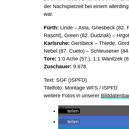
der Nachspielzeit bei einem allerdi
war.
Fürth:
Linde – Asta, Griesbeck (82. F
Raschl), Green (82. Dudziak) – Hrgot
Karlsruhe:
Gersbeck – Thiede, Gordo
Nebel (87. Cueto) – Schleusener (8
Tore:
1:0 Ache (57.), 1:1 Wanitzek (
Zuschauer:
9.678
Text: SGF (ISPFD)
Titelfoto: Montage WFS / ISPFD
weitere Fotos in unserer
Bilddatenba
teilen
teilen