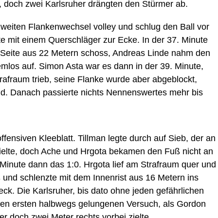
 doch zwei Karlsruher drängten den Stürmer ab.
weiten Flankenwechsel volley und schlug den Ball vor
e mit einem Querschläger zur Ecke. In der 37. Minute
n Seite aus 22 Metern schoss, Andreas Linde nahm den
los auf. Simon Asta war es dann in der 39. Minute,
rafraum trieb, seine Flanke wurde aber abgeblockt,
nd. Danach passierte nichts Nennenswertes mehr bis
fensiven Kleeblatt. Tillman legte durch auf Sieb, der an
pielte, doch Ache und Hrgota bekamen den Fuß nicht an
 Minute dann das 1:0. Hrgota lief am Strafraum quer und
und schlenzte mit dem Innenrist aus 16 Metern ins
eck. Die Karlsruher, bis dato ohne jeden gefährlichen
 den ersten halbwegs gelungenen Versuch, als Gordon
r doch zwei Meter rechts vorbei zielte.