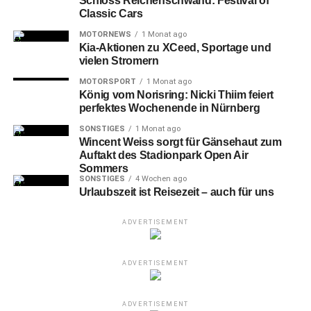
Schloss Reichenschwand: Festival of
Classic Cars
MOTORNEWS
1 Monat ago
Kia-Aktionen zu XCeed, Sportage und
vielen Stromern
MOTORSPORT
1 Monat ago
Porsche Motorsport Juniorsichtung 2021, Laurin Heinrich
König vom Norisring: Nicki Thiim feiert
perfektes Wochenende in Nürnberg
In
den vergangenen sechs Jahren fiel die
SONSTIGES
1 Monat ago
Titelentscheidung im Porsche Carrera Cup Deutschland
Wincent Weiss sorgt für Gänsehaut zum
Auftakt des Stadionpark Open Air
jeweils erst beim Finale – auch diese Saison verspricht
Sommers
einen spannenden Meisterschaftskampf. Larry ten Voorde
SONSTIGES
4 Wochen ago
(Niederlande/Team GP Elite) zählt als zweifacher
Urlaubszeit ist Reisezeit – auch für uns
Champion und Titelverteidiger genauso zum
Favoritenkreis wie Porsche-Junior Laurin Heinrich
ADVERTISEMENT
(Deutschland/SSR Huber Racing). Vorne mitmischen
möchte auch Heinrichs Teamkollege Michael
ADVERTISEMENT
Ammermüller (Deutschland). Als dreifacher Gesamtsieger
im Porsche Mobil 1 Supercup (2017-2019) und Meister im
ADVERTISEMENT
ADAC GT Masters 2020 kehrt der 36-Jährige in den