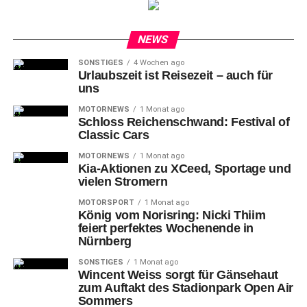
Markenpokal zurück. Ammermüller fuhr zuletzt 2019 im
Porsche Carrera Cup Deutschland und kommt auf
NEWS
insgesamt 17 Rennsiege.
SONSTIGES
4 Wochen ago
Urlaubszeit ist Reisezeit – auch für
uns
MOTORNEWS
1 Monat ago
Schloss Reichenschwand: Festival of
Classic Cars
MOTORNEWS
1 Monat ago
Kia-Aktionen zu XCeed, Sportage und
vielen Stromern
MOTORSPORT
1 Monat ago
König vom Norisring: Nicki Thiim
feiert perfektes Wochenende in
Nürnberg
SONSTIGES
1 Monat ago
Jan-Erik Slooten (D) Phoenix Racing, Fabio Citignola (D) HRT
Wincent Weiss sorgt für Gänsehaut
Performance
zum Auftakt des Stadionpark Open Air
Sommers