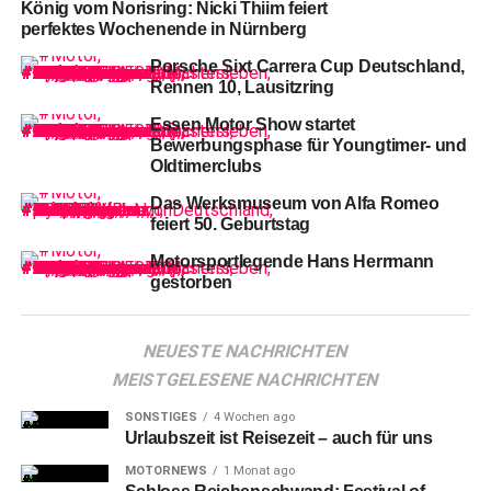
König vom Norisring: Nicki Thiim feiert
perfektes Wochenende in Nürnberg
„Für
die 33. Saison des Porsche Carrera Cup
Deutschland ist es uns wieder gelungen, ein attraktives
Porsche Sixt Carrera Cup Deutschland,
Rennen 10, Lausitzring
Gesamtpaket zu schnüren. Rennen im Rahmen von den
drei Top-Serien FIA WEC, ADAC GT Masters und der
Essen Motor Show startet
DTM garantieren attraktiven Motorsport auf tollen
Bewerbungsphase für Youngtimer- und
Oldtimerclubs
Strecken. Ich persönlich freue mich jetzt schon darauf,
wenn beim Auftakt in Spa-Francorchamps 32 Fahrzeuge
Das Werksmuseum von Alfa Romeo
durch die berühmte Eau Rouge fahren“, sagt Alexander
feiert 50. Geburtstag
Pollich, Vorsitzender der Geschäftsführung der Porsche
Motorsportlegende Hans Herrmann
Deutschland GmbH.
gestorben
NEUESTE NACHRICHTEN
MEISTGELESENE NACHRICHTEN
SONSTIGES
4 Wochen ago
Urlaubszeit ist Reisezeit – auch für uns
MOTORNEWS
1 Monat ago