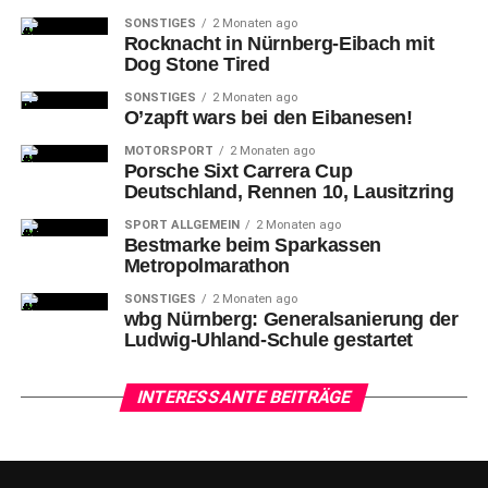
Mit
den Teams HP Racing International und ID Racing
SONSTIGES
2 Monaten ago
sind zwei Neuzugänge dabei. GP Elite startet dieses Jahr
Rocknacht in Nürnberg-Eibach mit
Dog Stone Tired
die Mission Titelverteidigung in der Fahrer- und
Teamwertung. Die Mannschaft aus den Niederlanden,
SONSTIGES
2 Monaten ago
O’zapft wars bei den Eibanesen!
das Schweizer Team Fach Auto Tech und Huber Racing
stehen neben dem deutschen Carrera Cup auch im
MOTORSPORT
2 Monaten ago
Porsche Sixt Carrera Cup
internationalen Porsche Mobil 1 Supercup auf der
Deutschland, Rennen 10, Lausitzring
Nennliste. Außerdem zählen Allied-Racing, das Black
Falcon Team Textar, CarTech Motorsport by Nigrin, HRT
SPORT ALLGEMEIN
2 Monaten ago
Bestmarke beim Sparkassen
Performance und IronForce Racing by Phoenix zum Line-
Metropolmarathon
up im deutschen Markenpokal. Da einige Teams mit zwei
SONSTIGES
2 Monaten ago
getrennt gewerteten Aufgeboten antreten, gehen
wbg Nürnberg: Generalsanierung der
insgesamt 13 verschiedene Mannschaften an den Start.
Ludwig-Uhland-Schule gestartet
INTERESSANTE BEITRÄGE