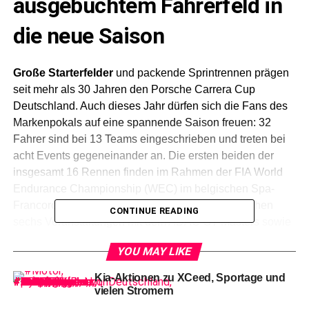
ausgebuchtem Fahrerfeld in
die neue Saison
Große Starterfelder
und packende Sprintrennen prägen
seit mehr als 30 Jahren den Porsche Carrera Cup
Deutschland. Auch dieses Jahr dürfen sich die Fans des
Markenpokals auf eine spannende Saison freuen: 32
Fahrer sind bei 13 Teams eingeschrieben und treten bei
acht Events gegeneinander an. Die ersten beiden der
insgesamt 16 Rennen finden im Rahmen der FIA World
Endurance Championship (WEC) im belgischen Spa-
Francorchamps (5. bis 7. Mai) statt. Außerdem stehen
CONTINUE READING
sechs Veranstaltungen mit dem ADAC GT Masters sowie
ein Event bei der DTM im Kalender.
YOU MAY LIKE
Kia-Aktionen zu XCeed, Sportage und
Alexander Pollich, Vorsitzender der Geschäftsführung der Porsche
vielen Stromern
Deutschland GmbH