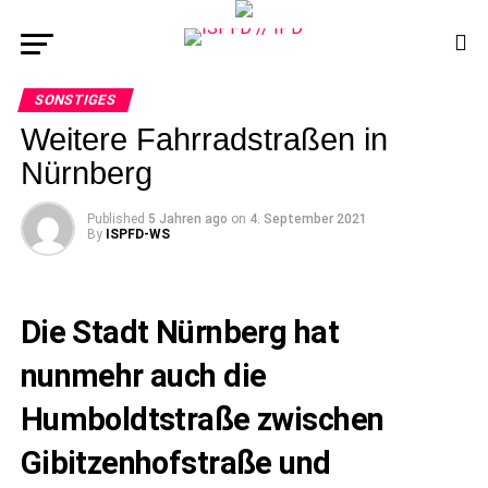
SONSTIGES
Weitere Fahrradstraßen in
Nürnberg
Published
5 Jahren ago
on
4. September 2021
By
ISPFD-WS
Die Stadt Nürnberg hat
nunmehr auch die
Humboldtstraße zwischen
Gibitzenhofstraße und