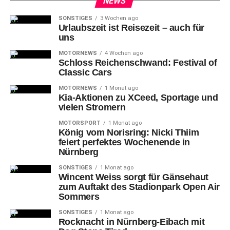
NEWS
durchgängig und komfortabel für den Radverkehr
SONSTIGES
3 Wochen ago
eingerichtet werden. „Das bedeutet gerade für Sör einiges
Urlaubszeit ist Reisezeit – auch für
an Arbeit, die wir aber gerne und tatkräftig angehen
uns
wollen. Denn das Ziel ist richtig und wichtig“, bestätigt
MOTORNEWS
4 Wochen ago
Bürgermeister Christian Vogel.
Schloss Reichenschwand: Festival of
Classic Cars
Auch
weitere Fahrradstraßen sollen noch folgen. In der
MOTORNEWS
1 Monat ago
Sitzung des „Runden Tisches Radverkehr“ im Juli 2021
Kia-Aktionen zu XCeed, Sportage und
vielen Stromern
hat die Verwaltung hier bereits Entwürfe für weitere 17
Kilometer Fahrradstraße vorgestellt, die dem Stadtrat
MOTORSPORT
1 Monat ago
nach der Sommerpause im Verkehrsausschuss zum
König vom Norisring: Nicki Thiim
feiert perfektes Wochenende in
Beschluss vorgelegt werden sollen.
Nürnberg
Weitere Infos zu den Fahrradstraßen:
SONSTIGES
1 Monat ago
Wincent Weiss sorgt für Gänsehaut
https://www.nuernberg.de/internet/verkehrsplanung/fahr
zum Auftakt des Stadionpark Open Air
Sommers
Text: Stadt Nürnberg / tom
SONSTIGES
1 Monat ago
Titelfoto: Bei einem gemeinsamen Termin in der neuen
Rocknacht in Nürnberg-Eibach mit
Fahrradstraße Humboldtstraße mit dem ADFC freuten