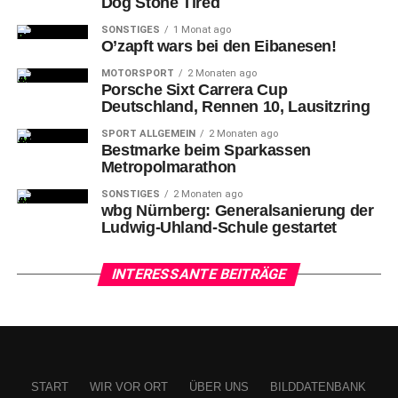
Dog Stone Tired
sich über die gelungene Ausführung: (v.l.n.r.) Adrian
SONSTIGES
1 Monat ago
Dischinger (ADFC), Julia Kraus (Verkehrsplanungsamt),
O’zapft wars bei den Eibanesen!
Frank Jülich (Leiter Verkehrsplanungsamt), Hermann Roß
MOTORSPORT
2 Monaten ago
(ADFC), Albrecht Steindorff (ADFC), Markus Stipp
Porsche Sixt Carrera Cup
(Vorsitzender ADFC).
Deutschland, Rennen 10, Lausitzring
Bildnachweis: Stadt Nürnberg/Verkehrsplanungsamt
SPORT ALLGEMEIN
2 Monaten ago
Bestmarke beim Sparkassen
Metropolmarathon
teilen
teilen
teilen
SONSTIGES
2 Monaten ago
wbg Nürnberg: Generalsanierung der
Ludwig-Uhland-Schule gestartet
RELATED TOPICS:
FAHRRADSTRASSE
NUREMBERG
NÜRNBERG
STADT NÜRNBERG
WBG-NÜRNBERG
INTERESSANTE BEITRÄGE
UP NEXT
Nürnberg: Unterer Bergauer Platz blüht auf
DON'T MISS
Literaten präsentieren „Schreibkrise“ am
10.09.2021
START
WIR VOR ORT
ÜBER UNS
BILDDATENBANK