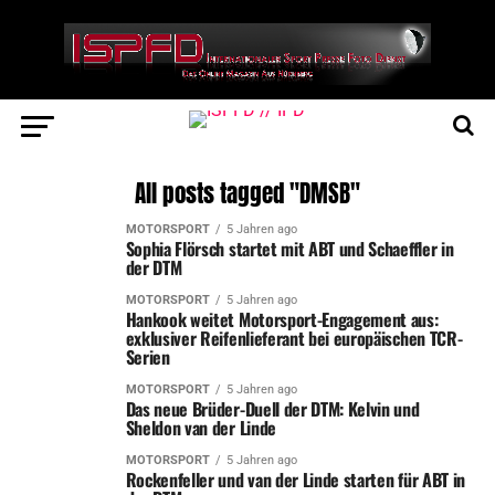
All posts tagged "DMSB"
MOTORSPORT
5 Jahren ago
Sophia Flörsch startet mit ABT und Schaeffler in
der DTM
MOTORSPORT
5 Jahren ago
Hankook weitet Motorsport-Engagement aus:
exklusiver Reifenlieferant bei europäischen TCR-
Serien
MOTORSPORT
5 Jahren ago
Das neue Brüder-Duell der DTM: Kelvin und
Sheldon van der Linde
MOTORSPORT
5 Jahren ago
Rockenfeller und van der Linde starten für ABT in