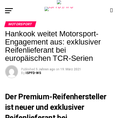
MOTORSPORT
Hankook weitet Motorsport-
Engagement aus: exklusiver
Reifenlieferant bei
europäischen TCR-Serien
Published
5 Jahren ago
on
19. März 2021
By
ISPFD-WS
Der Premium-Reifenhersteller
ist neuer und exklusiver
Reifenlieferant bei