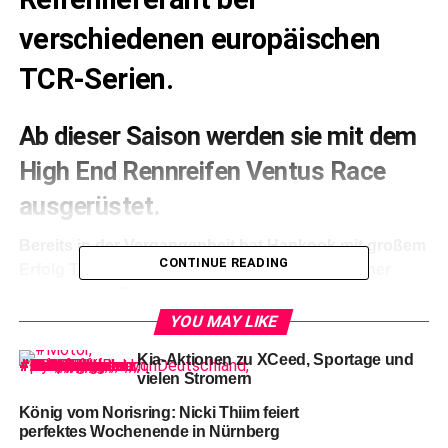
verschiedenen europäischen
TCR-Serien.
Ab dieser Saison werden sie mit dem
High End Rennreifen Ventus Race
ausgerüstet.
Bereits in der Vergangenheit hat Hankook mit großem
CONTINUE READING
Erfolg TCR-Formate unterstützt und ist mit seiner
langjährigen Erfahrung im Langstrecken- und
Tourenwagenbereich für die neue Herausforderung
YOU MAY LIKE
bestens gerüstet.
Kia-Aktionen zu XCeed, Sportage und
vielen Stromern
Die
TCR Europe geht in diesem Jahr in ihre sechste
Saison und wird in sieben verschiedenen europäischen
König vom Norisring: Nicki Thiim feiert
perfektes Wochenende in Nürnberg
Ländern auf Hankook Rennreifen starten. Der Auftakt ist