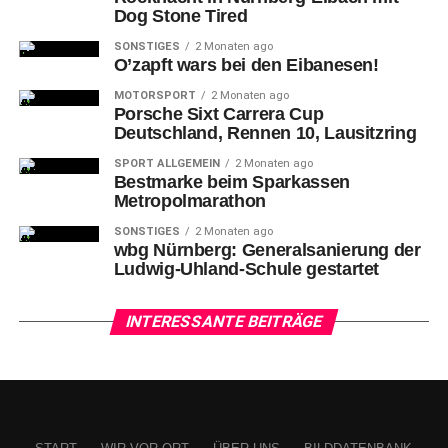
Rennreifen Ventus Race hat sich in dieser Klasse bereits
Dog Stone Tired
seit Jahren bewährt und wir freuen uns auf packenden
SONSTIGES
2 Monaten ago
Motorsport auf renommierten, internationalen
O’zapft wars bei den Eibanesen!
Rennstrecken.“
MOTORSPORT
2 Monaten ago
Porsche Sixt Carrera Cup
Text/Fotos: Hankook/Hyundai
Deutschland, Rennen 10, Lausitzring
SPORT ALLGEMEIN
2 Monaten ago
Bestmarke beim Sparkassen
teilen
teilen
teilen
Metropolmarathon
SONSTIGES
2 Monaten ago
wbg Nürnberg: Generalsanierung der
Ludwig-Uhland-Schule gestartet
RELATED TOPICS:
ADAC
ADAC TCR GERMANY
ASTON MARTIN
AUDI
AUTODROM MOST
AUTOMOBIL
AVD
BESTZEIT
BMW
CIRCUIT ZANDVOORT
CITROEN
INTERESSANTE BEITRÄGE
COCKPIT
DMSB
DTM
FIA
FORD
FORMEL 1
FORMEL E
FORMEL-3
FORMULA EUROPEAN MASTERS
GESAMTSIEG
GESCHWINDIGKEIT
HANKOOK
HERSTELLER
HOCKENHEIMRING
HONDA
HYUNDAI
IMSA
INDUSTRIE
LAUSITZRING
LEXUS
M-SPORT
MICHELIN
MOTOR
MOTOR SHOW ESSEN
MOTORSPORT
MOTOSPORT ARENA OSCHERSLEBEN
NISSAN
NORISRING
NÜRBURGRING
OSCHERSLEBEN
PORSCHE
RALLYE