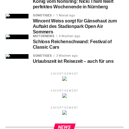
König vom Norisring: Nicki Thiim feiert
perfektes Wochenende in Nürnberg
SONSTIGES
1 Monat ago
Wincent Weiss sorgt für Gänsehaut zum
Den Schuss von Nürnbergs #20 Pape Demba Diop (mitte) kann
Auftakt des Stadionpark Open Air
Bielefelds #3 Joel Felix (re.) blocken.
Sommers
MOTORNEWS
4 Wochen ago
Schloss Reichenschwand: Festival of
Nach
der Pause zeigte der FCN, warum er als
Classic Cars
Heimstärke gilt. Rafael Lubach verwandelte in der 48.
SONSTIGES
3 Wochen ago
Minute einen Foulelfmeter zur Führung, wenige Minuten
Urlaubszeit ist Reisezeit – auch für uns
später erhöhte Finn Ole Becker auf 2:0.
ADVERTISEMENT
ADVERTISEMENT
Bielefeld
erhöhte nun den Druck und drängte auf den
Anschluss, doch die Club-Abwehr blieb aufmerksam und
ADVERTISEMENT
konzentriert, ließ kaum Möglichkeiten zu.
NEWS