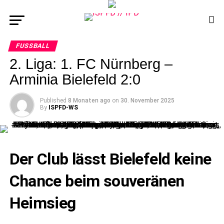
FUSSBALL
2. Liga: 1. FC Nürnberg –
Arminia Bielefeld 2:0
Published
8 Monaten ago
on
30. November 2025
By
ISPFD-WS
Der Club lässt Bielefeld keine
Chance beim souveränen
Heimsieg