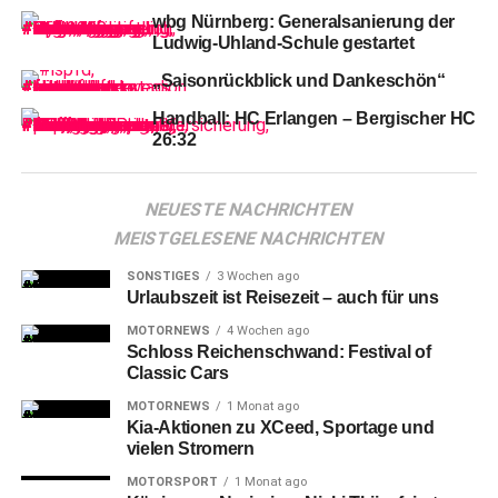
wbg Nürnberg: Generalsanierung der
Ludwig-Uhland-Schule gestartet
„Saisonrückblick und Dankeschön“
Handball: HC Erlangen – Bergischer HC
Die
Gäste hielten sich zunächst kompakt, versuchten
26:32
nach Ballgewinnen schnelle Umschaltaktionen – doch
die Nürnberger Defensive ließ keine gefährlichen
Chancen zu.
NEUESTE NACHRICHTEN
MEISTGELESENE NACHRICHTEN
SONSTIGES
3 Wochen ago
Urlaubszeit ist Reisezeit – auch für uns
MOTORNEWS
4 Wochen ago
Schloss Reichenschwand: Festival of
Classic Cars
MOTORNEWS
1 Monat ago
Kia-Aktionen zu XCeed, Sportage und
vielen Stromern
MOTORSPORT
1 Monat ago