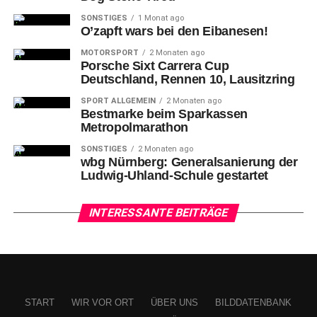
SONSTIGES
1 Monat ago
O’zapft wars bei den Eibanesen!
MOTORSPORT
2 Monaten ago
Porsche Sixt Carrera Cup
Deutschland, Rennen 10, Lausitzring
Nürnbergs #25 Finn Becker jubelt nach seinem Treffer zum 2-0.
SPORT ALLGEMEIN
2 Monaten ago
Bestmarke beim Sparkassen
Unter
frostigen Temperaturen, aber bei Sonnenschein
Metropolmarathon
verfolgten 33.940 Zuschauer den Heimsieg.
SONSTIGES
2 Monaten ago
wbg Nürnberg: Generalsanierung der
Ludwig-Uhland-Schule gestartet
INTERESSANTE BEITRÄGE
START
WIR VOR ORT
ÜBER UNS
BILDDATENBANK