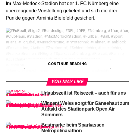
Im
Max-Morlock-Stadion hat der 1. FC Nürnberg eine
überzeugende Vorstellung geliefert und sich die drei
Punkte gegen Arminia Bielefeld gesichert.
CONTINUE READING
YOU MAY LIKE
Nürnnbergs #18 Rafael Lubach verwandelt den Elfmeter zur 1-0
Urlaubszeit ist Reisezeit – auch für uns
Führung.
Wincent Weiss sorgt für Gänsehaut zum
Auftakt des Stadionpark Open Air
Von
der ersten Minute an übernahm die Klose-Elf die
Sommers
Kontrolle, dominierte das Spielgeschehen und kam auf
über 70 Prozent Ballbesitz.
Bestmarke beim Sparkassen
Metropolmarathon