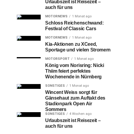
Urlaubszeit ist Reisezeit –
auch für uns
MOTORNEWS
1 Monat ago
Schloss Reichenschwand:
Festival of Classic Cars
MOTORNEWS
1 Monat ago
Kia-Aktionen zu XCeed,
Sportage und vielen Stromern
MOTORSPORT
1 Monat ago
König vom Norisring: Nicki
Thiim feiert perfektes
Wochenende in Nürnberg
SONSTIGES
1 Monat ago
Wincent Weiss sorgt für
Gänsehaut zum Auftakt des
Stadionpark Open Air
Sommers
SONSTIGES
4 Wochen ago
Urlaubszeit ist Reisezeit –
auch für uns