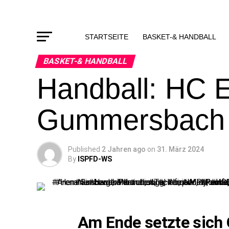
STARTSEITE
BASKET-& HANDBALL
BASKET-& HANDBALL
Handball: HC 
Gummersbach 
Published
2 Jahren ago
on
31. März 2024
By
ISPFD-WS
Am Ende setzte sic