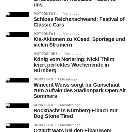
uns
Themen
MOTORNEWS
1 Monat ago
Schloss Reichenschwand: Festival of
Die
zwölf international besetzten Projekte aus dem Blaue-
Classic Cars
Nacht-Kunstwettbewerb standen hoch in der Gunst der
MOTORNEWS
1 Monat ago
Besucherinnen und Besucher, wobei die Installation
Kia-Aktionen zu XCeed, Sportage und
vielen Stromern
„Lichtfall – Prometheus und Susyphos beim Morsen“ von
Tom Meier im Krafftschen Haus aus technischen Gründen
MOTORSPORT
1 Monat ago
nur am Freitag zu sehen war.
König vom Norisring: Nicki Thiim
feiert perfektes Wochenende in
Nürnberg
SONSTIGES
1 Monat ago
Wincent Weiss sorgt für Gänsehaut
zum Auftakt des Stadionpark Open Air
Sommers
SONSTIGES
2 Monaten ago
Rocknacht in Nürnberg-Eibach mit
Dog Stone Tired
SONSTIGES
2 Monaten ago
O’zapft wars bei den Eibanesen!