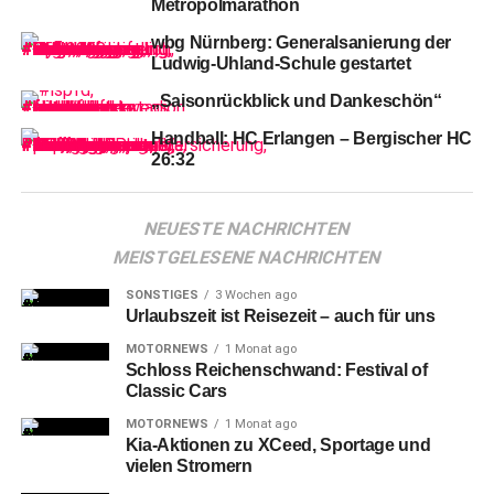
Metropolmarathon
wbg Nürnberg: Generalsanierung der
Ludwig-Uhland-Schule gestartet
„Saisonrückblick und Dankeschön“
Handball: HC Erlangen – Bergischer HC
26:32
NEUESTE NACHRICHTEN
MEISTGELESENE NACHRICHTEN
SONSTIGES
3 Wochen ago
Urlaubszeit ist Reisezeit – auch für uns
Message Mobile: Eine visuelle Objektinstallationvon Annett Langer und
MOTORNEWS
1 Monat ago
Stephan Schwarzmann (Fuerth) in der Kunstvilla
Schloss Reichenschwand: Festival of
Classic Cars
Die
gute Laune des Publikums der Blauen Nacht war an
MOTORNEWS
1 Monat ago
beiden Tagen allenthalben förmlich greifbar.
Kia-Aktionen zu XCeed, Sportage und
vielen Stromern