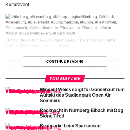
Kulturevent
TRANSFORMATION XYZ von Stefan Reiss (Installation) und Steffen
Krebber (Sound) auf dem Hauptmarkt
Der
Wettergott besann sich nach einer leicht verregneten
CONTINUE READING
Preview am Freitag vor der Blauen Nacht eines Besseren
und zeigte sich am Samstag von seiner überaus
YOU MAY LIKE
freundlichen Seite.
Wincent Weiss sorgt für Gänsehaut zum
Auftakt des Stadionpark Open Air
Sommers
Rocknacht in Nürnberg-Eibach mit Dog
Stone Tired
So
wie es sich für den Auftakt zum Nürnberger
Kulturfrühling gehört.
Bestmarke beim Sparkassen