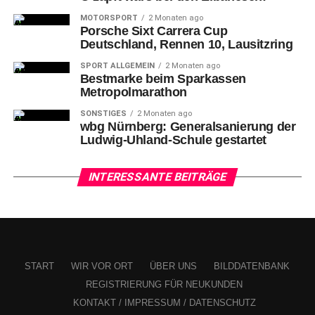
MOTORSPORT
2 Monaten ago
Porsche Sixt Carrera Cup
Deutschland, Rennen 10, Lausitzring
Sensible Message Service (SMS): Eine interaktive Installation (rechts
SPORT ALLGEMEIN
2 Monaten ago
unten im Hintergrund) von Sophie Herz (Nuernberg) im Hirsvogelsaal
Bestmarke beim Sparkassen
des Mueseums Tucherschloss
Metropolmarathon
SONSTIGES
2 Monaten ago
Ob
das „Stille Örtchen“ der Installation Sensible Message
wbg Nürnberg: Generalsanierung der
Service – SMS von Sophie Herz, einer Studentin an der
Ludwig-Uhland-Schule gestartet
Akademie der Bildenden Künste Nürnberg,
INTERESSANTE BEITRÄGE
START
WIR VOR ORT
ÜBER UNS
BILDDATENBANK
REGISTRIERUNG FÜR NEUKUNDEN
KONTAKT / IMPRESSUM / DATENSCHUTZ