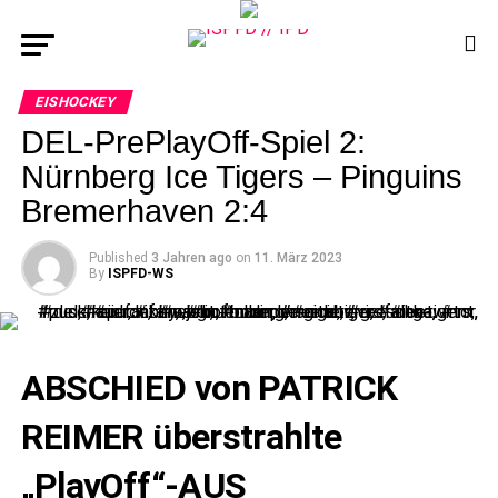
EISHOCKEY
DEL-PrePlayOff-Spiel 2:
Nürnberg Ice Tigers – Pinguins
Bremerhaven 2:4
Published
3 Jahren ago
on
11. März 2023
By
ISPFD-WS
ABSCHIED von PATRICK
REIMER überstrahlte
„PlayOff“-AUS