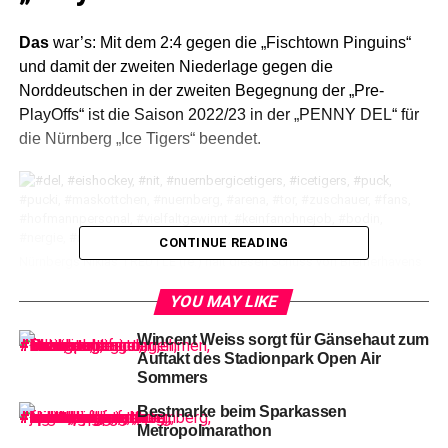
Das
war’s: Mit dem 2:4 gegen die „Fischtown Pinguins“
und damit der zweiten Niederlage gegen die
Norddeutschen in der zweiten Begegnung der „Pre-
PlayOffs“ ist die Saison 2022/23 in der „PENNY DEL“ für
die Nürnberg „Ice Tigers“ beendet.
CONTINUE READING
Nürnbergs Niklas TREUTLE (re.) hält diesen Schuss von Bremerhavens
#26 Dominik UHER (li.).
YOU MAY LIKE
Allerdings
lief das nicht ab ohne gebührende
Wincent Weiss sorgt für Gänsehaut zum
Verabschiedung der Nürnberger Eishockey-Legende
Auftakt des Stadionpark Open Air
Sommers
Patrick Reimer, den die NIT-Fans noch lange nach dem
Ende seines allerletzten Einsatzes als Profi hoch leben
Bestmarke beim Sparkassen
und zahlreiche Ehrenrunden absolvieren ließen!
Metropolmarathon