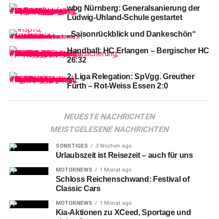
wbg Nürnberg: Generalsanierung der
Ludwig-Uhland-Schule gestartet
„Saisonrückblick und Dankeschön“
Handball: HC Erlangen – Bergischer HC
26:32
2. Liga Relegation: SpVgg. Greuther
Fürth – Rot-Weiss Essen 2:0
NEUESTE NACHRICHTEN
MEISTGELESENE NACHRICHTEN
SONSTIGES
3 Wochen ago
Die
neue, wieder aufgeflammte Hoffnung auf die
Urlaubszeit ist Reisezeit – auch für uns
„PlayOffs“, die knapp zwei Tage nach der doch etwas
MOTORNEWS
1 Monat ago
ernüchternden 1:6-Heimpleite gegen Aufsteiger „Löwen“
Schloss Reichenschwand: Festival of
Frankfurt vom vorletzten Spieltag am Freitag-Abend dank
Classic Cars
des 3:2-Erfolges nach Overtime und Penalty-Schießen
MOTORNEWS
1 Monat ago
am Sonntag-Nachmittag bei der allerletzten von
Kia-Aktionen zu XCeed, Sportage und