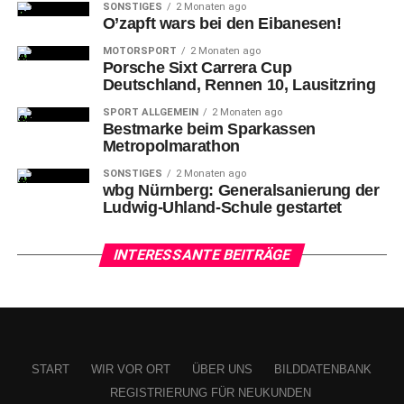
SONSTIGES
2 Monaten ago
die Mannen von Chef-Trainer Thomas „Tom“ Rowe und
O’zapft wars bei den Eibanesen!
dessen Co-Coach Manuel Kofler. Wie bitter also, im
MOTORSPORT
2 Monaten ago
wichtigsten Aufeinandertreffen nach vier Erfolgen
Porsche Sixt Carrera Cup
Deutschland, Rennen 10, Lausitzring
erstmals zu verlieren.
SPORT ALLGEMEIN
2 Monaten ago
Bestmarke beim Sparkassen
Metropolmarathon
SONSTIGES
2 Monaten ago
wbg Nürnberg: Generalsanierung der
Ludwig-Uhland-Schule gestartet
INTERESSANTE BEITRÄGE
START
WIR VOR ORT
ÜBER UNS
BILDDATENBANK
REGISTRIERUNG FÜR NEUKUNDEN
Nürnbergs Tim FLEISCHER (li.) und Bremerhavens Dominik UHER (re.).