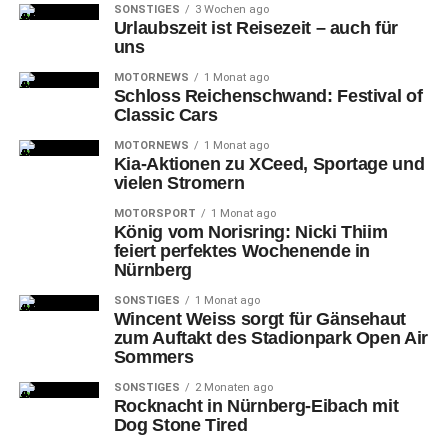
SONSTIGES
3 Wochen ago
Urlaubszeit ist Reisezeit – auch für
uns
Denn
nach zwei Nächten an der Nordsee gab es in der
ersten „Pre-PlayOff“-Partie am Dienstag-Abend der
MOTORNEWS
1 Monat ago
Schloss Reichenschwand: Festival of
Folgewoche an selber Stelle keine Fortsetzung der
Classic Cars
(eigentlich unglaublichen) Nürnberger Sieges-Serie der
abgelaufenen Spielzeit gegen die „Fischtown Pinguins“,
MOTORNEWS
1 Monat ago
Kia-Aktionen zu XCeed, Sportage und
sondern eine 1:3-Niederlage.
vielen Stromern
MOTORSPORT
1 Monat ago
König vom Norisring: Nicki Thiim
feiert perfektes Wochenende in
Nürnberg
SONSTIGES
1 Monat ago
Wincent Weiss sorgt für Gänsehaut
zum Auftakt des Stadionpark Open Air
Sommers
SONSTIGES
2 Monaten ago
Rocknacht in Nürnberg-Eibach mit
Dog Stone Tired
Und
das war die erste im Verlauf der langen Runde für