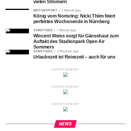
vielen Stromern
insgesamt 56 (!) Hauptrunden-Begegnungen in
Bremerhaven aufkam bei den Noris-Puckjägern, zerbrach
MOTORSPORT
1 Monat ago
weitere rund 53 Stunden später ein Stück weit schon
König vom Norisring: Nicki Thiim feiert
perfektes Wochenende in Nürnberg
wieder.
SONSTIGES
1 Monat ago
Wincent Weiss sorgt für Gänsehaut zum
Auftakt des Stadionpark Open Air
Sommers
SONSTIGES
3 Wochen ago
Urlaubszeit ist Reisezeit – auch für uns
ADVERTISEMENT
ADVERTISEMENT
ADVERTISEMENT
NEWS
Bremerhavens Markus VIKINGSTAD (li.) zieht vor Nürnbergs #8 Tyler
SHEEHY (mi.) zum 0-2 ab. Rechts Nürnbergs Torwart Niklas TREUTLE.