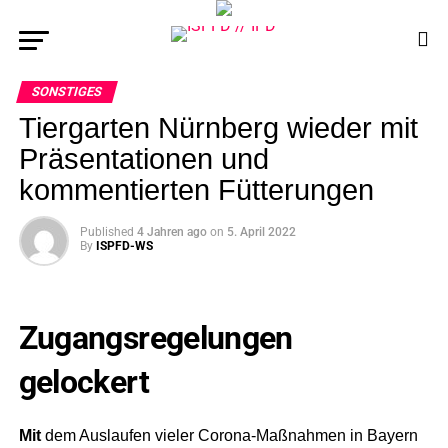
SONSTIGES
Tiergarten Nürnberg wieder mit
Präsentationen und
kommentierten Fütterungen
Published
4 Jahren ago
on
5. April 2022
By
ISPFD-WS
Zugangsregelungen
gelockert
Mit
dem Auslaufen vieler Corona-Maßnahmen in Bayern