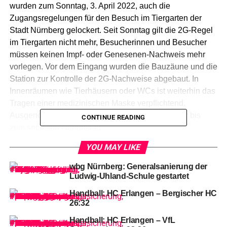
wurden zum Sonntag, 3. April 2022, auch die
Zugangsregelungen für den Besuch im Tiergarten der
Stadt Nürnberg gelockert. Seit Sonntag gilt die 2G-Regel
im Tiergarten nicht mehr, Besucherinnen und Besucher
müssen keinen Impf- oder Genesenen-Nachweis mehr
vorlegen. Vor dem Eingang wurden die Bauzäune und die
Station zur Kontrolle der 2G-Nachweise abgebaut. In
Innenräumen wie Tierhäusern oder WCs ist weiterhin das
Tragen einer medizinischen Maske verpflichtend.
Ausgenommen von der Maskenpflicht sind Kinder bis
CONTINUE READING
zum sechsten Geburtstag.
YOU MAY LIKE
Seit
dem gestrigen Montag, 4. April 2022, finden auch
wbg Nürnberg: Generalsanierung der
wieder Präsentationen in der Delfinlagune und
Ludwig-Uhland-Schule gestartet
kommentierte Fütterungen statt. Diese mussten wegen
Handball: HC Erlangen – Bergischer HC
coronabedingter Einschränkungen mehrere Monate
26:32
pausieren. In der Delfinlagune präsentieren die
Handball: HC Erlangen – VfL
Tierpflegerinnen und Tierpfleger nun wieder täglich um 11