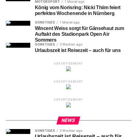
MOTORSPORT
1 Monat ago
TIERE
TIERGARTEN NÜRNBERG
TIERPARK
WILDEREI
König vom Norisring: Nicki Thiim feiert
ZOO
ZUCHTERHALTUNGSPROGRAMM
perfektes Wochenende in Nürnberg
UP NEXT
SONSTIGES
1 Monat ago
Airport Nürnberg: FCN-Jet bekommt
Wincent Weiss sorgt für Gänsehaut zum
Unterstützung
Auftakt des Stadionpark Open Air
Sommers
DON'T MISS
SONSTIGES
3 Wochen ago
Nürnberg: „Grüner Weg zum Faberwald“
Urlaubszeit ist Reisezeit – auch für uns
ADVERTISEMENT
ADVERTISEMENT
ADVERTISEMENT
NEWS
SONSTIGES
3 Wochen ago
Urlaubszeit ist Reisezeit – auch für