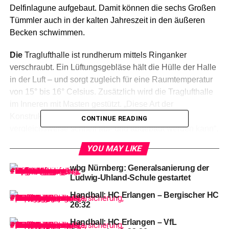
Delfinlagune aufgebaut. Damit können die sechs Großen
Tümmler auch in der kalten Jahreszeit in den äußeren
Becken schwimmen.
Die
Traglufthalle ist rundherum mittels Ringanker
verschraubt. Ein Lüftungsgebläse hält die Hülle der Halle
in der Luft – und sorgt zugleich für eine Raumtemperatur
von 15° bis 16° Celsius. Zusätzlich wird die Traglufthalle
im Inneren mit Masten gestützt. „Diese Art der
Konstruktion zeichnet sich dadurch aus, dass sie
CONTINUE READING
vergleichsweise schnell auf- und abgebaut werden kann“,
erklärt der technische Leiter des Tiergartens Nürnberg,
YOU MAY LIKE
Thomas Schiller. In der Regel steht die Traglufthalle von
November bis März an der Delfinlagune.
wbg Nürnberg: Generalsanierung der
Ludwig-Uhland-Schule gestartet
Handball: HC Erlangen – Bergischer HC
„Sinkt
die Außentemperatur dauerhaft unter minus 5 Grad
26:32
Celsius, bleiben die Tiere im Inneren und in den Becken
Handball: HC Erlangen – VfL
eins und sechs, die unter der Traglufthalle liegen“, sagt