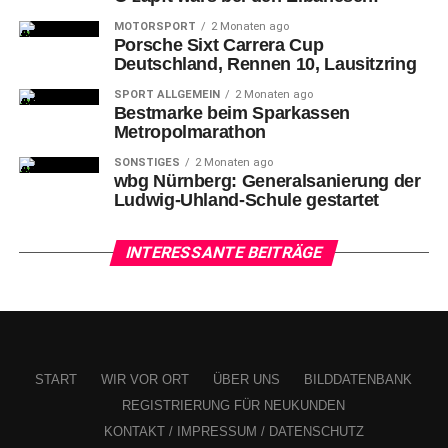
MOTORSPORT
2 Monaten ago
Porsche Sixt Carrera Cup
Deutschland, Rennen 10, Lausitzring
SPORT ALLGEMEIN
2 Monaten ago
Bestmarke beim Sparkassen
Metropolmarathon
SONSTIGES
2 Monaten ago
wbg Nürnberg: Generalsanierung der
Ludwig-Uhland-Schule gestartet
INTERESSANTE BEITRÄGE
START
WIR VOR ORT
ÜBER UNS
BILDDATENBANK
REGISTRIERUNG FÜR NEUKUNDEN
KONTAKT / IMPRESSUM / DATENSCHUTZ