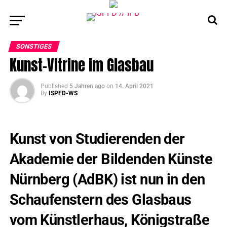
SONSTIGES
Kunst-Vitrine im Glasbau
Published
5 Jahren ago
on
14. April 2021
By
ISPFD-WS
Kunst von Studierenden der
Akademie der Bildenden Künste
Nürnberg (AdBK) ist nun in den
Schaufenstern des Glasbaus
vom Künstlerhaus, Königstraße