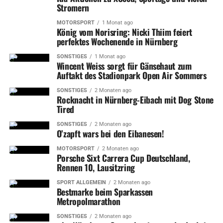
Stromern
MOTORSPORT
1 Monat ago
König vom Norisring: Nicki Thiim feiert
perfektes Wochenende in Nürnberg
SONSTIGES
1 Monat ago
Wincent Weiss sorgt für Gänsehaut zum
Umzug der AdBK-Vitrine, © Valentin Hesch
Auftakt des Stadionpark Open Air Sommers
SONSTIGES
2 Monaten ago
Interessierte
Künstlerinnen und Künstler, die sich mit
Rocknacht in Nürnberg-Eibach mit Dog Stone
Tired
ihrem Projekt in der „Vitrine“ beteiligen wollen, sind
aufgerufen sich über die Mailadresse vitrine@adbk-
SONSTIGES
2 Monaten ago
O’zapft wars bei den Eibanesen!
nuernberg.de oder per Direktnachricht über den
Instagramkanal der „Vitrine“ an die Kuratorinnen und
MOTORSPORT
2 Monaten ago
Porsche Sixt Carrera Cup Deutschland,
Kuratoren der AdBK zu wenden.
Rennen 10, Lausitzring
Text: Stadt Nürnberg / alf
SPORT ALLGEMEIN
2 Monaten ago
Bestmarke beim Sparkassen
Titelfoto: Ohne Titel by Jesko von Staden, © Jesko von
Metropolmarathon
Staden
SONSTIGES
2 Monaten ago