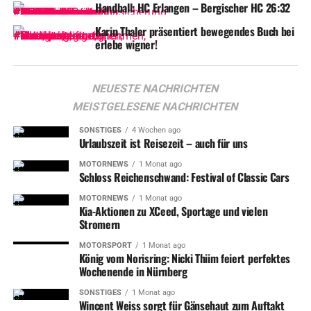
Handball: HC Erlangen – Bergischer HC 26:32
Mit
dem Umzug ins Künstlerhaus wird eine neue Ära für
Karin Thaler präsentiert bewegendes Buch bei
den Ausstellungsraum „Die Vitrine“ der AdBK
erlebe wigner!
eingeläutet. Im Glasbau des Künstlerhauses findet sich
nur wenige Meter vom alten Standort in der
Königstorpassage entfernt ein neuer Raum für
NEUESTE NACHRICHTEN
Kunstausstellungen, – installationen und -performances.
MEISTGELESENE NACHRICHTEN
„Die Vitrine“
SONSTIGES
im Glasbau des Künstlerhauses ist ein
4 Wochen ago
Urlaubszeit ist Reisezeit – auch für uns
Kooperationsprojekt mit den Studierenden der Akademie
der Bildenden Künste Nürnberg. Sie lädt dazu ein, sich
MOTORNEWS
1 Monat ago
Schloss Reichenschwand: Festival of Classic Cars
vor den großen Schaufensterscheiben aufzuhalten und zu
bestaunen, welche Projekte jeglicher Art umgesetzt und
MOTORNEWS
1 Monat ago
Kia-Aktionen zu XCeed, Sportage und vielen
welche neuen Ausstellungsformen von Studierenden
Stromern
erprobt werden. Gezeigt werden junge, experimentelle
MOTORSPORT
1 Monat ago
Positionen, deren künstlerisches Spektrum von Malerei,
König vom Norisring: Nicki Thiim feiert perfektes
Film, Performance bis hin zu einem fulminanten
Wochenende in Nürnberg
Begleitprogramm reichen kann.
SONSTIGES
1 Monat ago
Wincent Weiss sorgt für Gänsehaut zum Auftakt