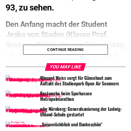
93, zu sehen.
Den Anfang macht der Student
Jesko von Staden (Klasse Prof.
Susanne Kühn), der von Donnerstag,
CONTINUE READING
15. April, bis Donnerstag, 29. April
2021, unter dem Titel
YOU MAY LIKE
„Mappenberatung“ künstlerische
Wincent Weiss sorgt für Gänsehaut zum
Auftakt des Stadionpark Open Air Sommers
Arbeiten präsentiert, die von der
Bestmarke beim Sparkassen
Straße aus coronakonform zu
Metropolmarathon
betrachten sind.
wbg Nürnberg: Generalsanierung der Ludwig-
Uhland-Schule gestartet
„Saisonrückblick und Dankeschön“
Umzug der AdBK-Vitrine am 26. März 2021, © Valentin Hesch