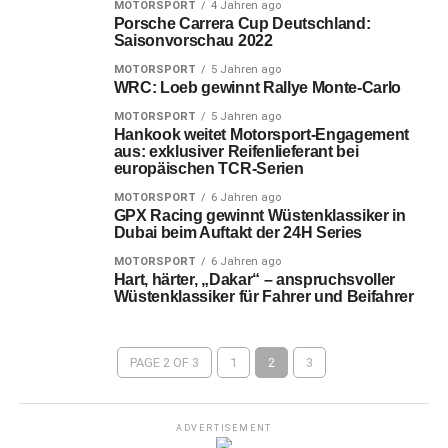
MOTORSPORT
4 Jahren ago
Porsche Carrera Cup Deutschland:
Saisonvorschau 2022
MOTORSPORT
5 Jahren ago
WRC: Loeb gewinnt Rallye Monte-Carlo
MOTORSPORT
5 Jahren ago
Hankook weitet Motorsport-Engagement
aus: exklusiver Reifenlieferant bei
europäischen TCR-Serien
MOTORSPORT
6 Jahren ago
GPX Racing gewinnt Wüstenklassiker in
Dubai beim Auftakt der 24H Series
MOTORSPORT
6 Jahren ago
Hart, härter, „Dakar“ – anspruchsvoller
Wüstenklassiker für Fahrer und Beifahrer
PAGE 2 OF 3
1
2
3
ADVERTISEMENT