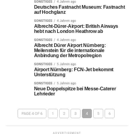
SONSTIGES
4 Jahren ago
Deutsches Fastnacht Museum: Fastnacht
auf Hochglanz
SONSTIGES
4 Jahren ago
Albrecht-Dürer-Airport: British Airways
hebt nach London Heathrow ab
SONSTIGES
4 Jahren ago
Albrecht Dürer Airport Nürnberg:
Meilenstein für die internationale
Anbindung der Metropolregion
SONSTIGES
5 Jahren ago
Airport Nürnberg: FCN-Jet bekommt
Unterstützung
SONSTIGES
5 Jahren ago
Neue Doppelspitze bei Messe-Caterer
Lehrieder
PAGE 4 OF 6
1
2
3
4
5
6
ADVERTISEMENT