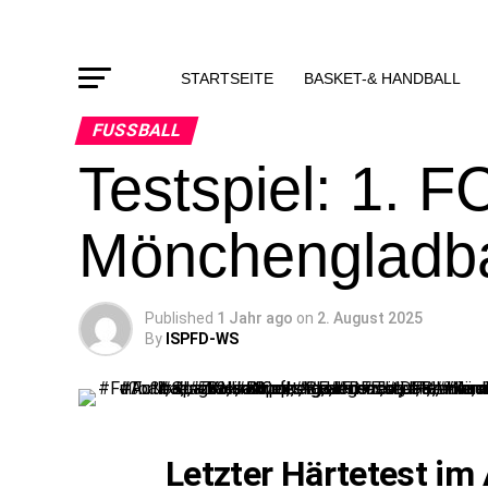
STARTSEITE
BASKET-& HANDBALL
FUSSBALL
Testspiel: 1. F
Mönchengladb
Published
1 Jahr ago
on
2. August 2025
By
ISPFD-WS
Letzter Härtetest im