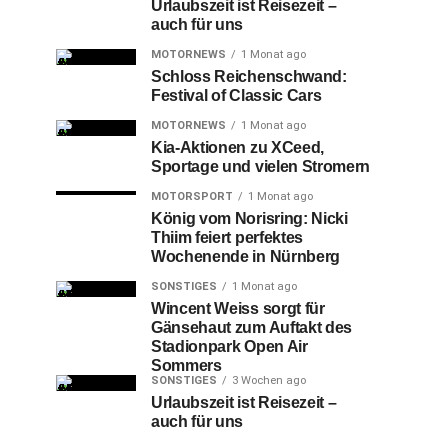
Urlaubszeit ist Reisezeit –
auch für uns
MOTORNEWS
1 Monat ago
Schloss Reichenschwand:
Festival of Classic Cars
MOTORNEWS
1 Monat ago
Kia-Aktionen zu XCeed,
Sportage und vielen Stromern
MOTORSPORT
1 Monat ago
König vom Norisring: Nicki
Thiim feiert perfektes
Wochenende in Nürnberg
SONSTIGES
1 Monat ago
Wincent Weiss sorgt für
Gänsehaut zum Auftakt des
Stadionpark Open Air
Sommers
SONSTIGES
3 Wochen ago
Urlaubszeit ist Reisezeit –
auch für uns