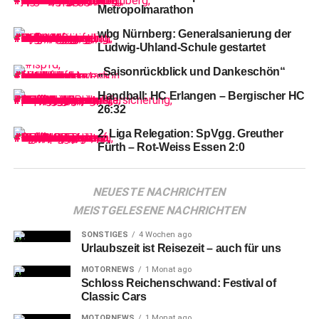
Metropolmarathon
wbg Nürnberg: Generalsanierung der
Ludwig-Uhland-Schule gestartet
„Saisonrückblick und Dankeschön“
Handball: HC Erlangen – Bergischer HC
26:32
2. Liga Relegation: SpVgg. Greuther
Fürth – Rot-Weiss Essen 2:0
Die Nürnberg Falcons befinden
sich weiter im freien Fall.
NEUESTE NACHRICHTEN
MEISTGELESENE NACHRICHTEN
Erneut
konnten die Mittelfranken nicht das abrufen, wozu
SONSTIGES
4 Wochen ago
sie im Stande wären, erneut lagen sie zwischenzeitlich
Urlaubszeit ist Reisezeit – auch für uns
deutlich zurück, erneut mussten sie am Ende das Feld als
MOTORNEWS
1 Monat ago
Verlierer verlassen.
Schloss Reichenschwand: Festival of
Classic Cars
MOTORNEWS
1 Monat ago