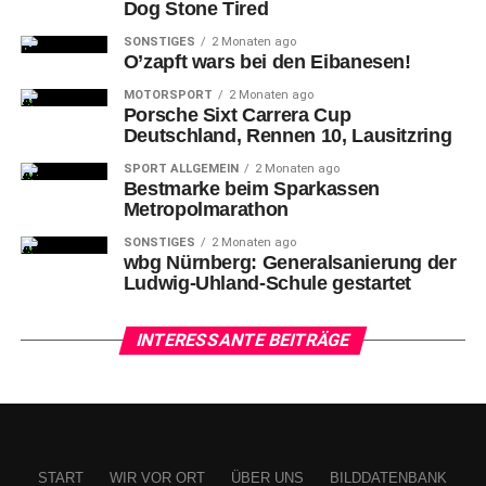
Dog Stone Tired
SONSTIGES
2 Monaten ago
O’zapft wars bei den Eibanesen!
MOTORSPORT
2 Monaten ago
Porsche Sixt Carrera Cup
Deutschland, Rennen 10, Lausitzring
SPORT ALLGEMEIN
2 Monaten ago
Bestmarke beim Sparkassen
Metropolmarathon
SONSTIGES
2 Monaten ago
10-Bastian Doreth (N) gegen 44-Marko Bacak
wbg Nürnberg: Generalsanierung der
Ludwig-Uhland-Schule gestartet
Falken-Comeback nicht von
INTERESSANTE BEITRÄGE
Erfolg gekrönt
Marko Bacak
eröffnete das zweite Viertel mit einem
krachenden Dunking und gab damit gleich einmal die
Marschrichtung vor (18:17).
START
WIR VOR ORT
ÜBER UNS
BILDDATENBANK