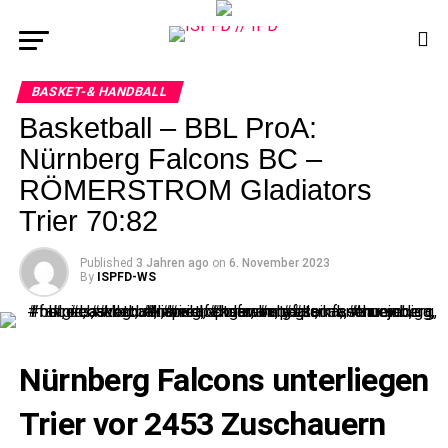
BASKET-& HANDBALL
Basketball – BBL ProA:
Nürnberg Falcons BC –
RÖMERSTROM Gladiators
Trier 70:82
Published
3 Jahren ago
on
6. November 2023
By
ISPFD-WS
Nürnberg Falcons unterliegen
Trier vor 2453 Zuschauern