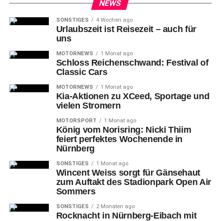
NEWS
SONSTIGES
4 Wochen ago
Urlaubszeit ist Reisezeit – auch für
uns
MOTORNEWS
1 Monat ago
Schloss Reichenschwand: Festival of
Classic Cars
MOTORNEWS
1 Monat ago
Kia-Aktionen zu XCeed, Sportage und
vielen Stromern
MOTORSPORT
1 Monat ago
Zu
diesem Zeitpunkt waren acht Minuten gespielt und die
König vom Norisring: Nicki Thiim
feiert perfektes Wochenende in
2453 Fans in der Kia Metropol Arena sehr angetan von
Nürnberg
der Leistung der Falken. Trier zeigte sich davon jedoch
unbeeindruckt und konnte noch im ersten Viertel auf drei
SONSTIGES
1 Monat ago
Wincent Weiss sorgt für Gänsehaut
Punkte verkürzen (18:15).
zum Auftakt des Stadionpark Open Air
Sommers
SONSTIGES
2 Monaten ago
Rocknacht in Nürnberg-Eibach mit