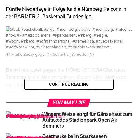
Fünfte
Niederlage in Folge für die Nürnberg Falcons in
der BARMER 2. Basketball Bundesliga.
44-Marko Bacak gegen 14-Sebastian Schröder (N)
Beim
Heimspiel gegen die RÖMERSTROM Gladiators
Trier konnte die Mannschaft von Coach Virgil Matthews
CONTINUE READING
nur streckenweise mithalten. Julius Wolf ging mit 25
Punkten bei Nürnberg voran, konnte die 70:82 (31:37)
Niederlage jedoch nicht verhindern, die Nürnberg nun
YOU MAY LIKE
Platz 15. der ProA beschert.
Wincent Weiss sorgt für Gänsehaut zum
Auftakt des Stadionpark Open Air
Sommers
Bestmarke beim Sparkassen