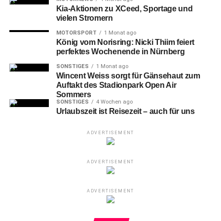
Kia-Aktionen zu XCeed, Sportage und
vielen Stromern
MOTORSPORT
1 Monat ago
König vom Norisring: Nicki Thiim feiert
perfektes Wochenende in Nürnberg
SONSTIGES
1 Monat ago
Wincent Weiss sorgt für Gänsehaut zum
Auftakt des Stadionpark Open Air
Sommers
SONSTIGES
4 Wochen ago
Urlaubszeit ist Reisezeit – auch für uns
77-Matthew Meredith (N) gegen 4-Clayton Thomas Guillozet
ADVERTISEMENT
Dabei
fing es eigentlich ganz gut an für die Starting Five
ADVERTISEMENT
mit Basti Doreth, Tim Köpple, Anthony Gaines, Julius Wolf
und Courtney Alexander. Man ließ die Gladiatoren zu
Beginn kaum zur Entfaltung kommen, spielte schnell nach
ADVERTISEMENT
vorne und führte nach einem erfolgreichen Dreier von
Matthew Meredith 18:9.