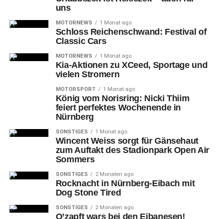
uns
MOTORNEWS
1 Monat ago
Schloss Reichenschwand: Festival of
Classic Cars
MOTORNEWS
1 Monat ago
Kia-Aktionen zu XCeed, Sportage und
vielen Stromern
Beim
(halb-)Namensvetter „Tigers“ an der Donau etwa
MOTORSPORT
1 Monat ago
führte sich mit Philipp Mass der jüngste NIT-Neuzugang
König vom Norisring: Nicki Thiim
von den „Grizzlys“ Wolfsburg nach dem 0:1-Rückstand
feiert perfektes Wochenende in
(Spielzeit 6:37 durch den Ex-Nürnberger Sheehy)
Nürnberg
glänzend ein und sorgte mit dem 1:1-Ausgleich (15:54)
SONSTIGES
1 Monat ago
gleich für sein erstes Tor beim neuen Verein, bevor Dane
Wincent Weiss sorgt für Gänsehaut
zum Auftakt des Stadionpark Open Air
Fox zum Drittel-Ende (19:59) sogar die Gäste-Führung
Sommers
gelang.
SONSTIGES
2 Monaten ago
Rocknacht in Nürnberg-Eibach mit
Dog Stone Tired
SONSTIGES
2 Monaten ago
O’zapft wars bei den Eibanesen!