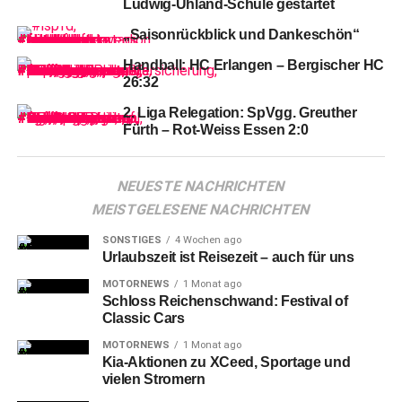
Ludwig-Uhland-Schule gestartet
„Saisonrückblick und Dankeschön“
Handball: HC Erlangen – Bergischer HC
26:32
2. Liga Relegation: SpVgg. Greuther
Fürth – Rot-Weiss Essen 2:0
Diese
zweistellige Niederlage tat weh, zumindest in der
NEUESTE NACHRICHTEN
Höhe – angesichts der Klasse des Gegners war sie
MEISTGELESENE NACHRICHTEN
allerdings kaum zu vermeiden. Im Gegensatz zu den
vorherigen Punkt-losen Reisen innerhalb Bayerns.
SONSTIGES
4 Wochen ago
Urlaubszeit ist Reisezeit – auch für uns
MOTORNEWS
1 Monat ago
Schloss Reichenschwand: Festival of
Classic Cars
MOTORNEWS
1 Monat ago
Kia-Aktionen zu XCeed, Sportage und
vielen Stromern