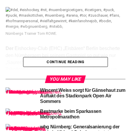
Nürnbergs Trainer Tom ROWE.
Der
Eishockey-Club (EHC) „Eisbären“ Berlin bescherte
den Nürnbergern bei seinem Gastspiel so gut wie nur
CONTINUE READING
„Saures“ – das „Süße“ hatten die Cracks des
Tabellenführers weitgehend für sich gepachtet und sie
sorgten für eine letztendlich happige 2:10-„Klatsche“ der
YOU MAY LIKE
von Ausfällen vor allem auf der Verteidiger-Position
Wincent Weiss sorgt für Gänsehaut zum
gebeutelten Gastgeber!
Auftakt des Stadionpark Open Air
Sommers
Bestmarke beim Sparkassen
Metropolmarathon
wbg Nürnberg: Generalsanierung der