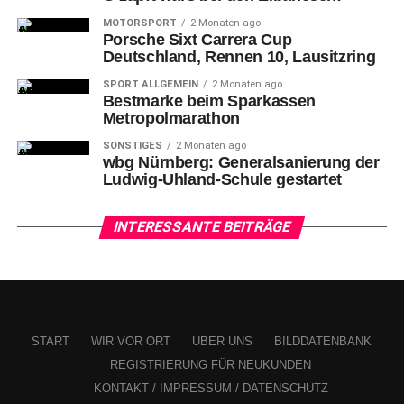
MOTORSPORT
2 Monaten ago
Porsche Sixt Carrera Cup
Deutschland, Rennen 10, Lausitzring
SPORT ALLGEMEIN
2 Monaten ago
Bestmarke beim Sparkassen
Metropolmarathon
SONSTIGES
2 Monaten ago
wbg Nürnberg: Generalsanierung der
Ludwig-Uhland-Schule gestartet
Nürnbergs #83 Philipp MASS und Berlins #21 Manuel WIEDERER (re.).
INTERESSANTE BEITRÄGE
Die
neuerliche Wende zugunsten der Niederbayern
(25:22 + 31:58) beantworteten die Noris-Kufenjäger vor
4644 Eintritt entrichtenden Besucher*innen dank Charles
„Charlie“ Gerard Tor mit dem 3:3-Ausgleich (37:49), doch
die Gastgeber zogen im Schlußdrittel erst davon auf 5:3
START
WIR VOR ORT
ÜBER UNS
BILDDATENBANK
(43:27 + 44:38) und hatten auch nach dem 5:4-Anschluß
REGISTRIERUNG FÜR NEUKUNDEN
erneut durch Dane Fox (54:48) noch zwei Antworten parat
KONTAKT / IMPRESSUM / DATENSCHUTZ