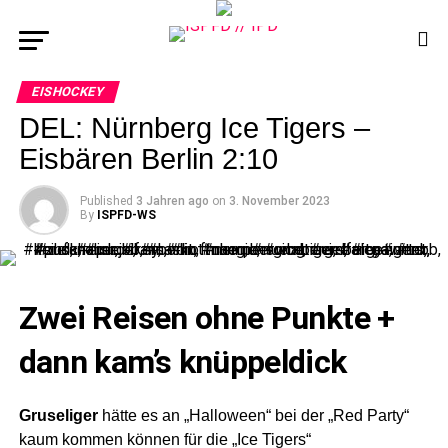
EISHOCKEY
DEL: Nürnberg Ice Tigers –
Eisbären Berlin 2:10
Published
3 Jahren ago
on
3. November 2023
By
ISPFD-WS
Zwei Reisen ohne Punkte +
dann kam’s knüppeldick
Gruseliger
hätte es an „Halloween“ bei der „Red Party“
kaum kommen können für die „Ice Tigers“