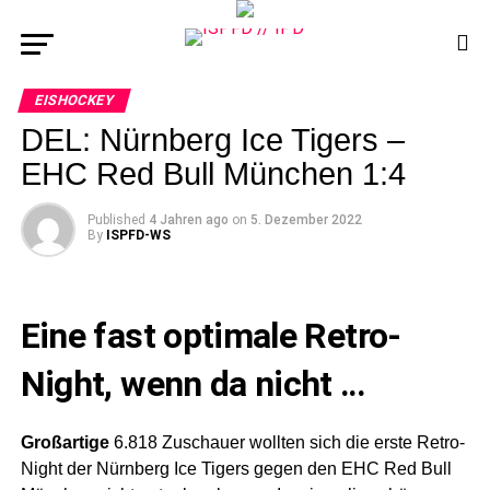
EISHOCKEY
DEL: Nürnberg Ice Tigers –
EHC Red Bull München 1:4
Published
4 Jahren ago
on
5. Dezember 2022
By
ISPFD-WS
Eine fast optimale Retro-
Night, wenn da nicht …
Großartige
6.818 Zuschauer wollten sich die erste Retro-
Night der Nürnberg Ice Tigers gegen den EHC Red Bull