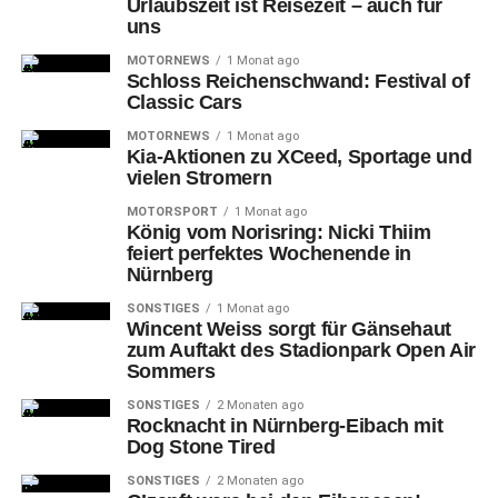
Urlaubszeit ist Reisezeit – auch für
uns
MOTORNEWS
1 Monat ago
Schloss Reichenschwand: Festival of
Classic Cars
Gregor MacLeod
hatte die Nürnberger Antwort auf dem
MOTORNEWS
1 Monat ago
Schläger, als er über die rechte Seite vors Tor zog und
Kia-Aktionen zu XCeed, Sportage und
vielen Stromern
aufs kurze Eck schoss, Niederberger war dran und die
Scheibe blieb knapp vor der Torlinie liegen (16.).
MOTORSPORT
1 Monat ago
König vom Norisring: Nicki Thiim
feiert perfektes Wochenende in
Nürnberg
SONSTIGES
1 Monat ago
Wincent Weiss sorgt für Gänsehaut
zum Auftakt des Stadionpark Open Air
Sommers
SONSTIGES
2 Monaten ago
Rocknacht in Nürnberg-Eibach mit
Dog Stone Tired
SONSTIGES
2 Monaten ago