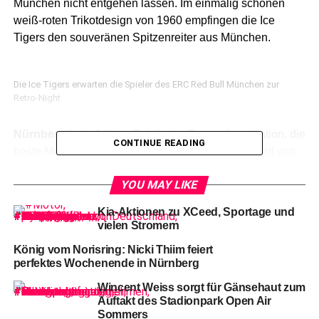
München nicht entgehen lassen. Im einmalig schönen
weiß-roten Trikotdesign von 1960 empfingen die Ice
Tigers den souveränen Spitzenreiter aus München.
Die Ice Tigers erwarten die Spieler des ERC Red Bull München zur
Retro-Night
Nürnberg
hatte früh im Spiel eine Powerplaysituation, die
CONTINUE READING
beste Möglichkeit, einen Schuss von Rick Schofield von
der blauen Linie, wehrte Mathias Niederberger ab (2.).
YOU MAY LIKE
Kia-Aktionen zu XCeed, Sportage und
vielen Stromern
König vom Norisring: Nicki Thiim feiert
perfektes Wochenende in Nürnberg
Wincent Weiss sorgt für Gänsehaut zum
Auftakt des Stadionpark Open Air
Sommers