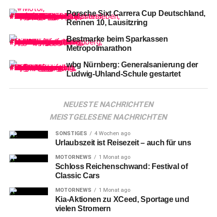
Porsche Sixt Carrera Cup Deutschland,
Rennen 10, Lausitzring
Bestmarke beim Sparkassen
Metropolmarathon
Die
Ice Tigers nahmen den Schwung des Powerplays mit
wbg Nürnberg: Generalsanierung der
und spielten druckvoll in Richtung des Tores der Red
Ludwig-Uhland-Schule gestartet
Bulls. Elis Hede scheiterte mit einem flachen Schuss an
Niederberger (5.), Patrick Reimer mit einem Direktschuss
NEUESTE NACHRICHTEN
von der rechten Seite (6.).
MEISTGELESENE NACHRICHTEN
SONSTIGES
4 Wochen ago
Urlaubszeit ist Reisezeit – auch für uns
MOTORNEWS
1 Monat ago
Schloss Reichenschwand: Festival of
Classic Cars
MOTORNEWS
1 Monat ago
Kia-Aktionen zu XCeed, Sportage und
vielen Stromern