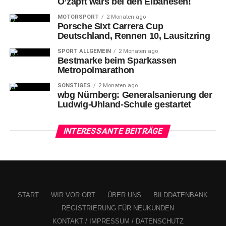
O’zapft wars bei den Eibanesen!
MOTORSPORT
2 Monaten ago
Porsche Sixt Carrera Cup
Vor Nürnbergs Goalie Niklas Treutle von links: 55-Blake Parlett (NIT), 8-
Deutschland, Rennen 10, Lausitzring
Tyler Sheehy (NIT), 52-Patrick Hager und 21-Max Kislinger (NIT)
SPORT ALLGEMEIN
2 Monaten ago
Bestmarke beim Sparkassen
München
konterte in der 18. Minute über Justin Schütz,
Metropolmarathon
Frederik Tiffels bekam den Querpass und schoss aufs
SONSTIGES
2 Monaten ago
kurze Eck, Treutle parierte stark mit dem Schoner.
wbg Nürnberg: Generalsanierung der
Ludwig-Uhland-Schule gestartet
INTERESSANTE BEITRÄGE
Kurz
nach Beginn des Mittelabschnitts hatte Elis Hede
den Ausgleich für die Ice Tigers auf dem Schläger, als er
von Blake Parlett von hinter dem Tor der Red Bulls
mustergültig bedient wurde und mit einem Schuss aufs
START
WIR VOR ORT
ÜBER UNS
BILDDATENBANK
kurze Eck scheiterte (22.).
REGISTRIERUNG FÜR NEUKUNDEN
KONTAKT / IMPRESSUM / DATENSCHUTZ