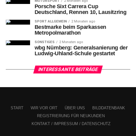
MOTORSPORT
2 Monaten ago
Porsche Sixt Carrera Cup
Deutschland, Rennen 10, Lausitzring
SPORT ALLGEMEIN
2 Monaten ago
Bestmarke beim Sparkassen
Metropolmarathon
SONSTIGES
2 Monaten ago
wbg Nürnberg: Generalsanierung der
Ludwig-Uhland-Schule gestartet
Vor
Ort gab es Verpflegungsstände von Ferdin und
INTERESSANTE BEITRÄGE
Tucher sowie einen mobilen Eisverkauf.
START
WIR VOR ORT
ÜBER UNS
BILDDATENBANK
REGISTRIERUNG FÜR NEUKUNDEN
KONTAKT / IMPRESSUM / DATENSCHUTZ