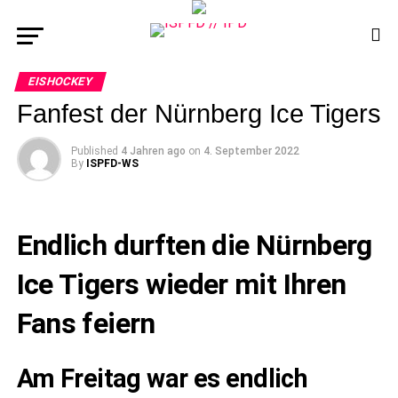
EISHOCKEY
Fanfest der Nürnberg Ice Tigers
Published
4 Jahren ago
on
4. September 2022
By
ISPFD-WS
Endlich durften die Nürnberg
Ice Tigers wieder mit Ihren
Fans feiern
Am Freitag war es endlich