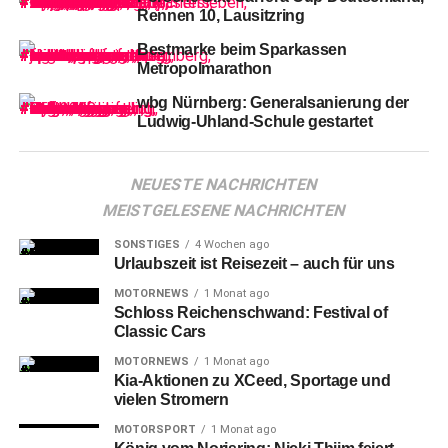
Rennen 10, Lausitzring
Bestmarke beim Sparkassen
Metropolmarathon
Ab
17 Uhr wurde das Zugangstor im Kurt-Leucht-Weg
wbg Nürnberg: Generalsanierung der
geöffnet und ab 17.30 Uhr führte Stadionsprecher
Ludwig-Uhland-Schule gestartet
Christian „Ruppi“ Rupp durch das Programm, das
verschiedene Interviews mit den Verantwortlichen und
Spielern beinhaltet hat.
NEUESTE NACHRICHTEN
MEISTGELESENE NACHRICHTEN
SONSTIGES
4 Wochen ago
Urlaubszeit ist Reisezeit – auch für uns
MOTORNEWS
1 Monat ago
Schloss Reichenschwand: Festival of
Classic Cars
MOTORNEWS
1 Monat ago
Kia-Aktionen zu XCeed, Sportage und
vielen Stromern
MOTORSPORT
1 Monat ago