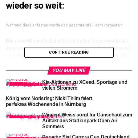
wieder so weit:
Während des Fanfestes wurde das gesamte NIT-Team vorgestellt
Die
neue Mannschaft der Nürnberg Ice Tigers wurde auf
einer nur für diesen Abend eingerichteten Eventfläche auf
CONTINUE READING
dem Parkplatz direkt neben der Nebenhalle der ARENA
NÜRNBERGER Versicherung offiziell vorgestellt.
YOU MAY LIKE
Kia-Aktionen zu XCeed, Sportage und
vielen Stromern
König vom Norisring: Nicki Thiim feiert
perfektes Wochenende in Nürnberg
Wincent Weiss sorgt für Gänsehaut zum
Auftakt des Stadionpark Open Air
Sommers
Porsche Sixt Carrera Cup Deutschland,