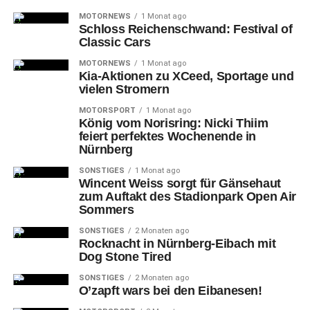
MOTORNEWS
1 Monat ago
Schloss Reichenschwand: Festival of
Classic Cars
MOTORNEWS
1 Monat ago
Kia-Aktionen zu XCeed, Sportage und
vielen Stromern
MOTORSPORT
1 Monat ago
König vom Norisring: Nicki Thiim
feiert perfektes Wochenende in
Nürnberg
SONSTIGES
1 Monat ago
Wincent Weiss sorgt für Gänsehaut
zum Auftakt des Stadionpark Open Air
Jessica Wagner gewann bei der Verlosung den ersten Preis und bekam
Sommers
von Marco Ploch (links – Leiter Gesamtverkauf Neue Automobile) von
der BMW-Niederlassung Nürnberg einen Gutschein um einen BMW X1i
SONSTIGES
2 Monaten ago
für ein Wochenende fahren zu dürfen
Rocknacht in Nürnberg-Eibach mit
Dog Stone Tired
Veranstaltungsende
war für 22 Uhr geplant.
SONSTIGES
2 Monaten ago
O’zapft wars bei den Eibanesen!