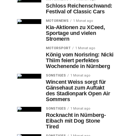
Schloss Reichenschwand:
Festival of Classic Cars
MOTORNEWS
1 Monat ago
Kia-Aktionen zu XCeed,
Sportage und vielen
Stromern
MOTORSPORT
1 Monat ago
König vom Norisring: Nicki
Thiim feiert perfektes
Wochenende in Nürnberg
SONSTIGES
1 Monat ago
Wincent Weiss sorgt für
Gänsehaut zum Auftakt
des Stadionpark Open Air
Sommers
SONSTIGES
1 Monat ago
Rocknacht in Nürnberg-
Eibach mit Dog Stone
Tired
SONSTIGES
1 Monat ago