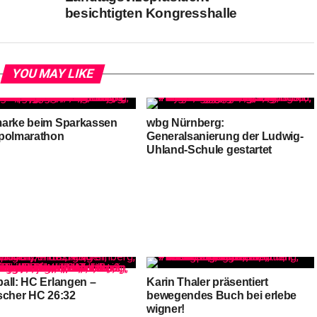
besichtigten Kongresshalle
YOU MAY LIKE
arke beim Sparkassen
wbg Nürnberg:
polmarathon
Generalsanierung der Ludwig-
Uhland-Schule gestartet
all: HC Erlangen –
Karin Thaler präsentiert
scher HC 26:32
bewegendes Buch bei erlebe
wigner!