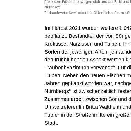
Die ersten Frühblüher wagen sich aus der Erde und b
Nürnberg.
Bildnachweis: Servicebetrieb Öffentlicher Raum / S
Im
Herbst 2021 wurden weitere 1 04
bepflanzt. Bestandteil der von Sör 
Krokusse, Narzissen und Tulpen. In
Sorten der jeweiligen Arten, je nachd
den frühblühenden Aspekt werden kl
Traubenhyazinthen verwendet. Für di
Tulpen. Neben den neuen Flächen mus
Jahren gepflanzt worden war, nachge
Nürnbergs“ ist zwischenzeitlich feste
Zusammenarbeit zwischen Sör und de
Umweltreferentin Britta Walthelm und
Tupfer in der Straßenmitte ein große
Stadt.