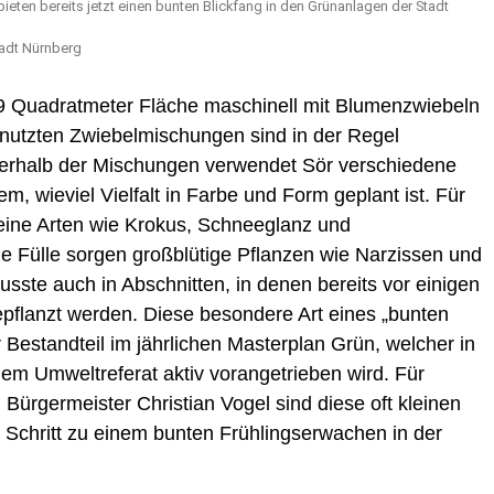
ieten bereits jetzt einen bunten Blickfang in den Grünanlagen der Stadt
tadt Nürnberg
9 Quadratmeter Fläche maschinell mit Blumenzwiebeln
genutzten Zwiebelmischungen sind in der Regel
nerhalb der Mischungen verwendet Sör verschiedene
em, wieviel Vielfalt in Farbe und Form geplant ist. Für
eine Arten wie Krokus, Schneeglanz und
e Fülle sorgen großblütige Pflanzen wie Narzissen und
ste auch in Abschnitten, in denen bereits vor einigen
pflanzt werden. Diese besondere Art eines „bunten
r Bestandteil im jährlichen Masterplan Grün, welcher in
m Umweltreferat aktiv vorangetrieben wird. Für
 Bürgermeister Christian Vogel sind diese oft kleinen
r Schritt zu einem bunten Frühlingserwachen in der