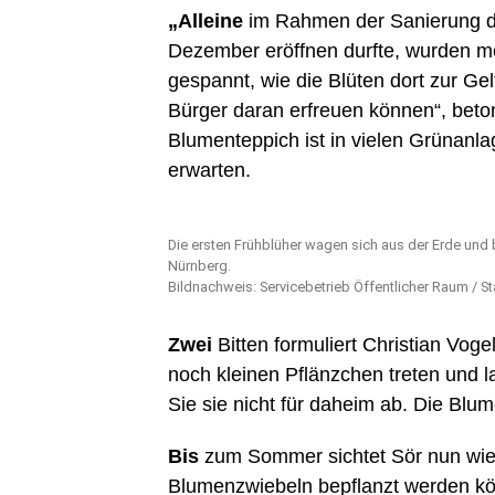
„Alleine
im Rahmen der Sanierung d
Dezember eröffnen durfte, wurden me
gespannt, wie die Blüten dort zur Ge
Bürger daran erfreuen können“, beton
Blumenteppich ist in vielen Grünanla
erwarten.
Die ersten Frühblüher wagen sich aus der Erde und b
Nürnberg.
Bildnachweis: Servicebetrieb Öffentlicher Raum / S
Zwei
Bitten formuliert Christian Vogel
noch kleinen Pflänzchen treten und 
Sie sie nicht für daheim ab. Die Blu
Bis
zum Sommer sichtet Sör nun wied
Blumenzwiebeln bepflanzt werden kö