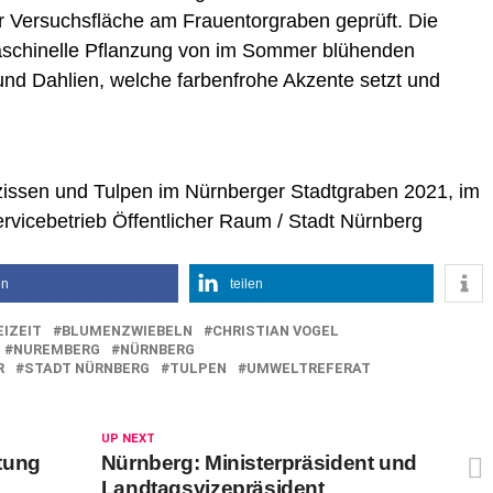
 Versuchsfläche am Frauentorgraben geprüft. Die
aschinelle Pflanzung von im Sommer blühenden
und Dahlien, welche farbenfrohe Akzente setzt und
arzissen und Tulpen im Nürnberger Stadtgraben 2021, im
rvicebetrieb Öffentlicher Raum / Stadt Nürnberg
en
teilen
EIZEIT
BLUMENZWIEBELN
CHRISTIAN VOGEL
NUREMBERG
NÜRNBERG
R
STADT NÜRNBERG
TULPEN
UMWELTREFERAT
UP NEXT
tung
Nürnberg: Ministerpräsident und
Landtagsvizepräsident