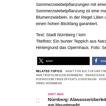
Sommerzwiebelpflanzungen mit einer
Sommerzwiebelpflanzung ist eine m
Blumenzwiebeln, in der Regel Lilien 
einen hohen Blickfang garantiert.
Text: Stadt Nürnberg / tom
Titelfoto: Ein bunter Teppich aus N
Hintergrund das Opernhaus. Foto: Se
teilen
teil
RELATED TOPICS:
AMT FÜR KULTUR UND FR
METROPOLREGION NÜRNBERG
NARZISSEN
SERVICEBETRIEB ÖFFENTLICHER RAUM
SÖ
WBG-NÜRNBERG
DON'T MISS
Nürnberg: Abwasserüberlei
am Hauptmarkt