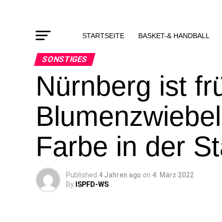
STARTSEITE
BASKET-& HANDBALL
SONSTIGES
Nürnberg ist frü
Blumenzwiebeln
Farbe in der St
Published
4 Jahren ago
on
4. März 2022
By
ISPFD-WS