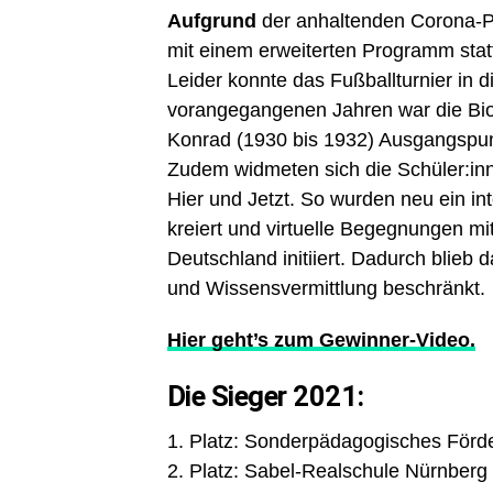
Aufgrund
der anhaltenden Corona-Pa
mit einem erweiterten Programm stat
Leider konnte das Fußballturnier in d
vorangegangenen Jahren war die Bio
Konrad (1930 bis 1932) Ausgangspunk
Zudem widmeten sich die Schüler:in
Hier und Jetzt. So wurden neu ein in
kreiert und virtuelle Begegnungen m
Deutschland initiiert. Dadurch blieb 
und Wissensvermittlung beschränkt.
Hier geht’s zum Gewinner-Video.
Die Sieger 2021:
1. Platz: Sonderpädagogisches Förd
2. Platz: Sabel-Realschule Nürnberg