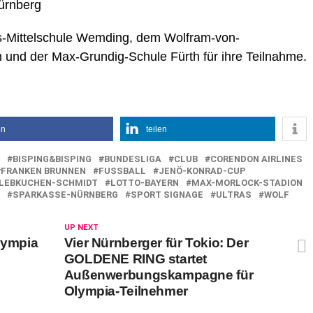
ürnberg
-Mittelschule Wemding, dem Wolfram-von-
d der Max-Grundig-Schule Fürth für ihre Teilnahme.
en
teilen
BISPING&BISPING
BUNDESLIGA
CLUB
CORENDON AIRLINES
FRANKEN BRUNNEN
FUSSBALL
JENÖ-KONRAD-CUP
LEBKUCHEN-SCHMIDT
LOTTO-BAYERN
MAX-MORLOCK-STADION
SPARKASSE-NÜRNBERG
SPORT SIGNAGE
ULTRAS
WOLF
UP NEXT
lympia
Vier Nürnberger für Tokio: Der
GOLDENE RING startet
Außenwerbungskampagne für
Olympia-Teilnehmer