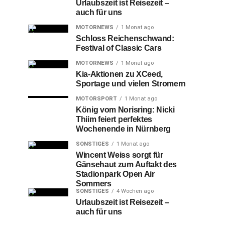
Urlaubszeit ist Reisezeit –
auch für uns
MOTORNEWS
1 Monat ago
Schloss Reichenschwand:
Festival of Classic Cars
MOTORNEWS
1 Monat ago
Kia-Aktionen zu XCeed,
Sportage und vielen Stromern
MOTORSPORT
1 Monat ago
König vom Norisring: Nicki
Thiim feiert perfektes
Wochenende in Nürnberg
SONSTIGES
1 Monat ago
Wincent Weiss sorgt für
Gänsehaut zum Auftakt des
Stadionpark Open Air
Sommers
SONSTIGES
4 Wochen ago
Urlaubszeit ist Reisezeit –
auch für uns