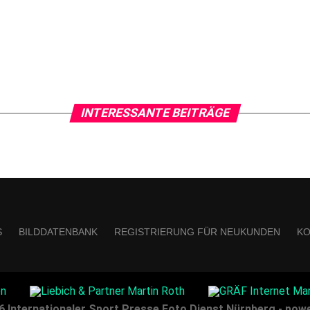
INTERESSANTE BEITRÄGE
S
BILDDATENBANK
REGISTRIERUNG FÜR NEUKUNDEN
KO
6 Internationaler Sport Presse Foto Dienst Nürnberg - power