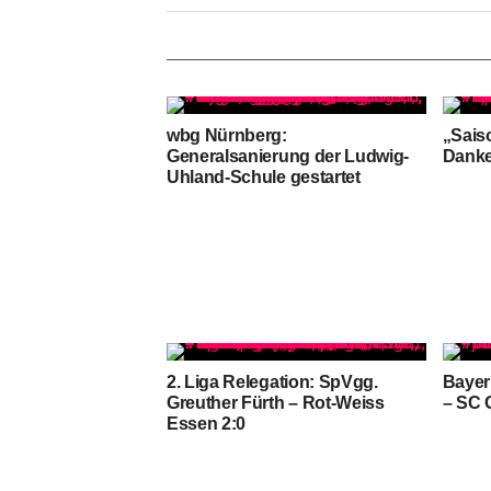
wbg Nürnberg:
„Sais
Generalsanierung der Ludwig-
Dank
Uhland-Schule gestartet
2. Liga Relegation: SpVgg.
Bayer
Greuther Fürth – Rot-Weiss
– SC 
Essen 2:0