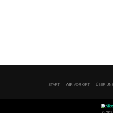
START
WIR VOR ORT
ÜBER UN
© 202