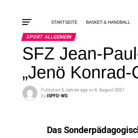
STARTSEITE
BASKET-& HANDBALL
SPORT ALLGEMEIN
SFZ Jean-Paul
„Jenö Konrad-
Published
5 Jahren ago
on
6. August 2021
By
ISPFD-WS
Das Sonderpädagogisc