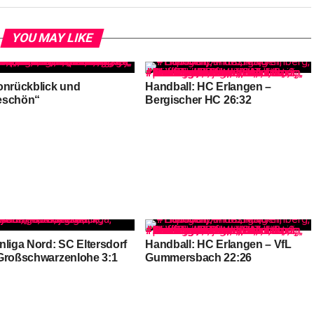
YOU MAY LIKE
onrückblick und
Handball: HC Erlangen –
eschön“
Bergischer HC 26:32
nliga Nord: SC Eltersdorf
Handball: HC Erlangen – VfL
Großschwarzenlohe 3:1
Gummersbach 22:26