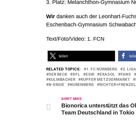
3. Platz: Melanchthon-Gymnasium N
Wir
danken auch der Leonhart-Fuchs
Eschenbach-Gymnasium Schwabach un
Text/Foto/Video: 1. FCN
teilen
teil
RELATED TOPICS:
1. FC NÜRNBERG
2. LIGA
DER BECK
DFL
ESW
EXASOL
FANS
KULMBACHER
KUPFER METZGERMARKT
N-ERGIE
NUREMBERG
RICHTER+FRENZEL
DON'T MISS
Bionorica unterstützt das O
Team Deutschland in Tokio