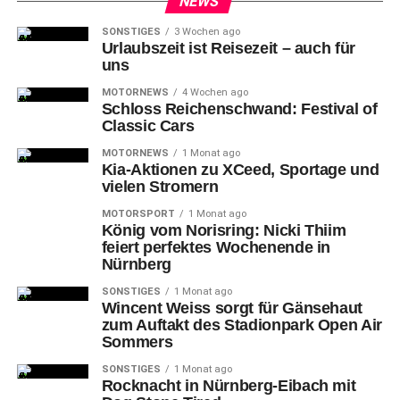
NEWS
noch drei Feldspieler aus Übersee ihre Eishockey-Stiefel
für jenes Land, das die Co-Gastgeberschaft der
SONSTIGES
3 Wochen ago
Urlaubszeit ist Reisezeit – auch für
anstehenden Weltmeisterschaft mit Lettland abgeben
uns
musste wegen der innenpolitischen Entwicklungen. Mit
MOTORNEWS
4 Wochen ago
Francis Paré (seit Juni 2019 bei HK Dinamo Minsk) und
Schloss Reichenschwand: Festival of
Geoffrey Platt (seit Dezember 2020 bei Salawat Julajew
Classic Cars
Ufa in Russland) waren das zwei weitere Kanadier und
MOTORNEWS
1 Monat ago
mit Shane Prince ein US-Amerikaner (seit September
Kia-Aktionen zu XCeed, Sportage und
2019 ebenfalls beim HK Dinamo Minsk in der
vielen Stromern
weißrussischen Hauptstadt aktiv).
MOTORSPORT
1 Monat ago
König vom Norisring: Nicki Thiim
feiert perfektes Wochenende in
Nürnberg
SONSTIGES
1 Monat ago
Wincent Weiss sorgt für Gänsehaut
zum Auftakt des Stadionpark Open Air
Sommers
SONSTIGES
1 Monat ago
Rocknacht in Nürnberg-Eibach mit