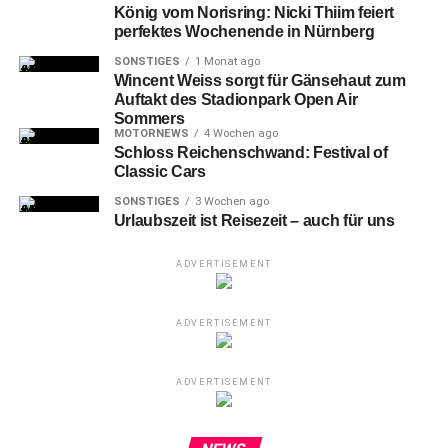
König vom Norisring: Nicki Thiim feiert
perfektes Wochenende in Nürnberg
SONSTIGES
1 Monat ago
Wincent Weiss sorgt für Gänsehaut zum
Auftakt des Stadionpark Open Air
Sommers
MOTORNEWS
4 Wochen ago
Hier überwindet Weißrusslands 28-German Nesterov (li.) Deutschlands
Schloss Reichenschwand: Festival of
Torwart 90-Felix-Brückmann (re.).
Classic Cars
SONSTIGES
3 Wochen ago
Vier Nordamerikaner im
Urlaubszeit ist Reisezeit – auch für uns
Vorbereitungs-Aufgebot von Belarus
ADVERTISEMENT
Überhaupt
die Nordamerikaner der traditionell ganz in
Rot aufgelaufenen Weißrussen, deren Vorbereitungs-
ADVERTISEMENT
Auswahl gewiß als illustre Truppe bezeichnet werden
durfte: Neben gebürtigen russischen und weißrussischen
ADVERTISEMENT
Akteuren schnürten in den beiden Begegnungen von
Nürnberg außer dem kanadischen Goalie Daniel „Danny“
Taylor (zuletzt bei HK Sibir Nowosibirsk unter Vertrag)