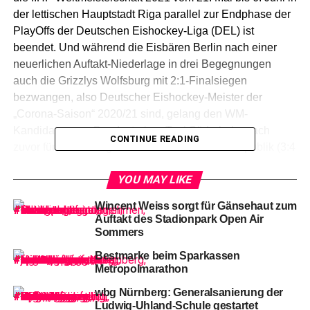
der lettischen Hauptstadt Riga parallel zur Endphase der
PlayOffs der Deutschen Eishockey-Liga (DEL) ist
beendet. Und während die Eisbären Berlin nach einer
neuerlichen Auftakt-Niederlage in drei Begegnungen
auch die Grizzlys Wolfsburg mit 2:1-Finalsiegen
bezwangen, also Deutscher Eishockey-Meister der
„Corona-Saison“ 2020/21 sind, gelang den WM-
Kandidaten von Bundestrainer Toni Söderholm nach
CONTINUE READING
zuvor fünf Niederlagen in der Slowakischen Republik (3:4
nach Verlängerung und Penaltyschießen + 1:2) sowie in
YOU MAY LIKE
Nürnberg gegen die Tschechische Republik (1:4 + 4:5)
und Belarus (1:4) im sechsten und letzten Testspiel gegen
Wincent Weiss sorgt für Gänsehaut zum
Weißrussland, dem vierten Auftritte in der Noris, endlich
Auftakt des Stadionpark Open Air
der erhoffte Erfolg!
Sommers
Bestmarke beim Sparkassen
Metropolmarathon
Aufstellung beider Mannschaften bei den Nationalhymnen.
wbg Nürnberg: Generalsanierung der
Ludwig-Uhland-Schule gestartet