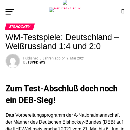
EISHOCKEY
WM-Testspiele: Deutschland –
Weißrussland 1:4 und 2:0
Published
5 Jahren ago
on
9. Mai 2021
By
ISPFD-WS
Zum Test-Abschluß doch noch
ein DEB-Sieg!
Das
Vorbereitungsprogramm der A-Nationalmannschaft
der Männer des Deutschen Eishockey-Bundes (DEB) auf
die IIHF-Weltmeisterschaft 2021 vom 21. Mai bis 6. Juni in