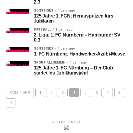
2:3
SONSTIGES
1 Jahr ago
125 Jahre 1. FCN: Herausputzen fürs
Jubiläum
FUSSBALL
1 Jahr ago
2. Liga: 1. FC Nürnberg – Hamburger SV
0:3
SONSTIGES
1 Jahr ago
1. FC Nürnberg: Handwerker-Azubi-Messe
SPORT ALLGEMEIN
1 Jahr ago
125 Jahre 1. FC Nürnberg – Der Club
startet ins Jubiläumsjahr!
PAGE 4 OF 9
1
2
3
4
5
6
7
8
9
ADVERTISEMENT