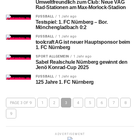
Umweltfreundlich zum Club: Neue VAG
Rad-Stationen am Max-Morlock-Stadion
FUSSBALL
1 Jahr ago
Testspiel: 1. FC Nürnberg – Bor.
Mönchengladbach 0:2
FUSSBALL
1 Jahr ago
toolcraft AG ist neuer Hauptsponsor beim
1. FC Nürnberg
SPORT ALLGEMEIN
1 Jahr ago
Sabel Realschule Nürnberg gewinnt den
Jenö Konrad-Cup 2025
FUSSBALL
1 Jahr ago
125 Jahre 1. FC Nürnberg
PAGE 3 OF 9
1
2
3
4
5
6
7
8
9
ADVERTISEMENT