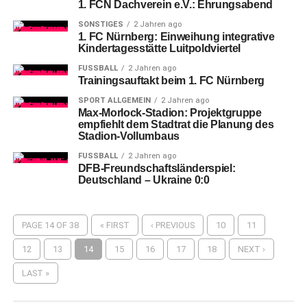
1. FCN Dachverein e.V.: Ehrungsabend
SONSTIGES
2 Jahren ago
1. FC Nürnberg: Einweihung integrative
Kindertagesstätte Luitpoldviertel
FUSSBALL
2 Jahren ago
Trainingsauftakt beim 1. FC Nürnberg
SPORT ALLGEMEIN
2 Jahren ago
Max-Morlock-Stadion: Projektgruppe
empfiehlt dem Stadtrat die Planung des
Stadion-Vollumbaus
FUSSBALL
2 Jahren ago
DFB-Freundschaftsländerspiel:
Deutschland – Ukraine 0:0
PAGE 14 OF 38
« FIRST
‹ PREVIOUS
10
11
12
13
14
15
16
17
18
NEXT ›
LAST »