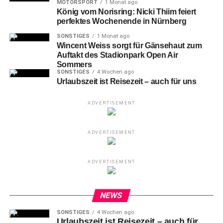
MOTORSPORT
1 Monat ago
König vom Norisring: Nicki Thiim feiert
perfektes Wochenende in Nürnberg
SONSTIGES
1 Monat ago
Wincent Weiss sorgt für Gänsehaut zum
Auftakt des Stadionpark Open Air
Sommers
SONSTIGES
4 Wochen ago
Urlaubszeit ist Reisezeit – auch für uns
ADVERTISEMENT
ADVERTISEMENT
Nele Bauereisen
bringt den FCN mit einem verdienten
1:0 in Führung.
ADVERTISEMENT
NEWS
SONSTIGES
4 Wochen ago
Urlaubszeit ist Reisezeit – auch für