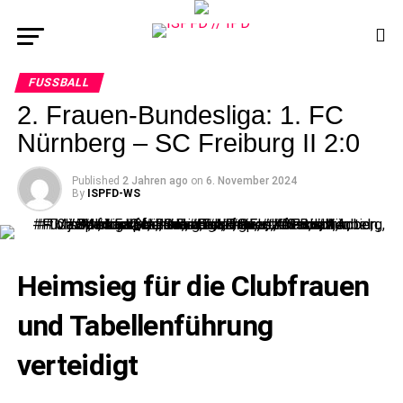
FUSSBALL
2. Frauen-Bundesliga: 1. FC
Nürnberg – SC Freiburg II 2:0
Published
2 Jahren ago
on
6. November 2024
By
ISPFD-WS
Heimsieg für die Clubfrauen
und Tabellenführung
verteidigt