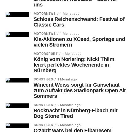
uns
MOTORNEWS
1 Monat ago
Schloss Reichenschwand: Festival of
Classic Cars
MOTORNEWS
1 Monat ago
Kia-Aktionen zu XCeed, Sportage und
vielen Stromern
MOTORSPORT
1 Monat ago
König vom Norisring: Nicki Thiim
Freiburgs #28 Mia SCHOLLE (li.) und Nürnbergs #17 Jonna BRENGEL
feiert perfektes Wochenende in
Nürnberg
In
der zweiten Halbzeit kommen die Gäste offensiver aus
SONSTIGES
1 Monat ago
der Kabine, doch die Clubfrauen halten stand und
Wincent Weiss sorgt für Gänsehaut
erhöhen stetig den Druck.
zum Auftakt des Stadionpark Open Air
Sommers
SONSTIGES
2 Monaten ago
Rocknacht in Nürnberg-Eibach mit
Dog Stone Tired
SONSTIGES
2 Monaten ago
O’zapft wars bei den Eibanesen!