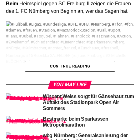
Beim
Heimspiel gegen SC Freiburg II zeigen die Frauen
des 1. FC Nürnberg von Beginn an, wer das Sagen hat.
Nürnbergs #15 Rebekka SALFELDER (re.) und Freiburgs #2 Michelle
BLÖCHINGER
CONTINUE READING
Die
Clubfrauen dominieren das Spiel und lassen den
YOU MAY LIKE
Gästen kaum die Chance, in den Strafraum zu gelangen.
Wincent Weiss sorgt für Gänsehaut zum
Auftakt des Stadionpark Open Air
Sommers
Bestmarke beim Sparkassen
Trotz
der cleveren Spielweise der Heimmannschaft und
Metropolmarathon
zahlreicher Torschüsse gelingt es der starken Defensive
wbg Nürnberg: Generalsanierung der
des SC Freiburg II lange, ein Tor zu verhindern.