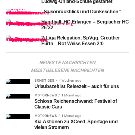
Ludwig-Uhland-Schule gestartet
„Saisonrückblick und Dankeschön“
Handball: HC Erlangen – Bergischer HC
26:32
2. Liga Relegation: SpVgg. Greuther
Fürth – Rot-Weiss Essen 2:0
NEUESTE NACHRICHTEN
MEISTGELESENE NACHRICHTEN
SONSTIGES
4 Wochen ago
Urlaubszeit ist Reisezeit – auch für uns
MOTORNEWS
1 Monat ago
Schloss Reichenschwand: Festival of
Freiburgs #11 Nora SCHERER (li.) und Nürnbergs #15 Rebekka
Classic Cars
SALFELDER
MOTORNEWS
1 Monat ago
Kia-Aktionen zu XCeed, Sportage und
Doch
in der 35. Spielminute wird das Eis gebrochen!
vielen Stromern