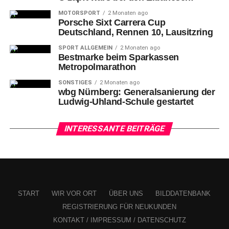
MOTORSPORT
2 Monaten ago
Porsche Sixt Carrera Cup
Deutschland, Rennen 10, Lausitzring
SPORT ALLGEMEIN
2 Monaten ago
Bestmarke beim Sparkassen
Metropolmarathon
SONSTIGES
2 Monaten ago
wbg Nürnberg: Generalsanierung der
Ludwig-Uhland-Schule gestartet
Freiburgs #14 Noreen GÜNNEWIG (li.) klärt vor Nürnbergs #4 Luisa
GUTTENBERGER
INTERESSANTE BEITRÄGE
In
der 77. Minute ist es dann endlich so weit.
START
WIR VOR ORT
ÜBER UNS
BILDDATENBANK
REGISTRIERUNG FÜR NEUKUNDEN
KONTAKT / IMPRESSUM / DATENSCHUTZ