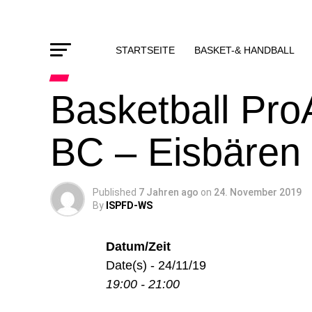
STARTSEITE
BASKET-& HANDBALL
Basketball Pro
BC – Eisbären
Published
7 Jahren ago
on
24. November 2019
By
ISPFD-WS
Datum/Zeit
Date(s) - 24/11/19
19:00 - 21:00