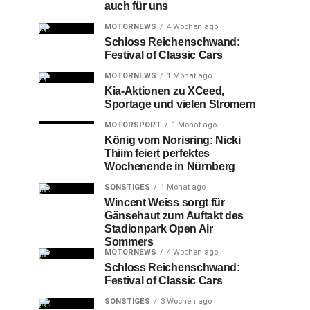
auch für uns
MOTORNEWS
4 Wochen ago
Schloss Reichenschwand:
Festival of Classic Cars
MOTORNEWS
1 Monat ago
Kia-Aktionen zu XCeed,
Sportage und vielen Stromern
MOTORSPORT
1 Monat ago
König vom Norisring: Nicki
Thiim feiert perfektes
Wochenende in Nürnberg
SONSTIGES
1 Monat ago
Wincent Weiss sorgt für
Gänsehaut zum Auftakt des
Stadionpark Open Air
Sommers
MOTORNEWS
4 Wochen ago
Schloss Reichenschwand:
Festival of Classic Cars
SONSTIGES
3 Wochen ago