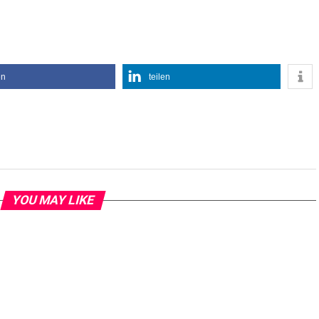
en
teilen
YOU MAY LIKE