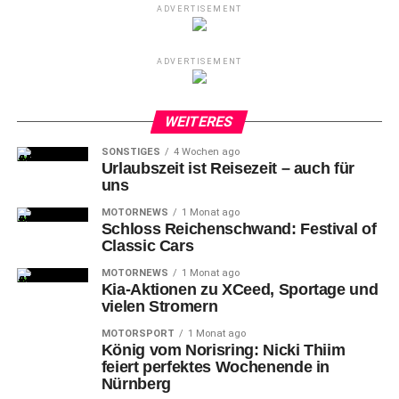
ADVERTISEMENT
ADVERTISEMENT
WEITERES
SONSTIGES
4 Wochen ago
Urlaubszeit ist Reisezeit – auch für
uns
MOTORNEWS
1 Monat ago
Schloss Reichenschwand: Festival of
Classic Cars
MOTORNEWS
1 Monat ago
Kia-Aktionen zu XCeed, Sportage und
vielen Stromern
MOTORSPORT
1 Monat ago
König vom Norisring: Nicki Thiim
feiert perfektes Wochenende in
Nürnberg