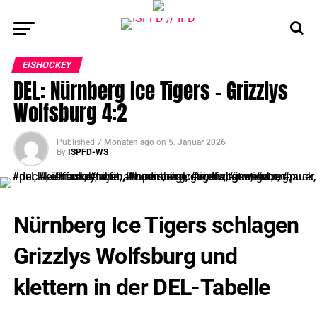
EISHOCKEY
DEL: Nürnberg Ice Tigers – Grizzlys
Wolfsburg 4:2
Published
7 Monaten ago
on
5. Januar 2026
By
ISPFD-WS
Nürnberg Ice Tigers schlagen
Grizzlys Wolfsburg und
klettern in der DEL-Tabelle