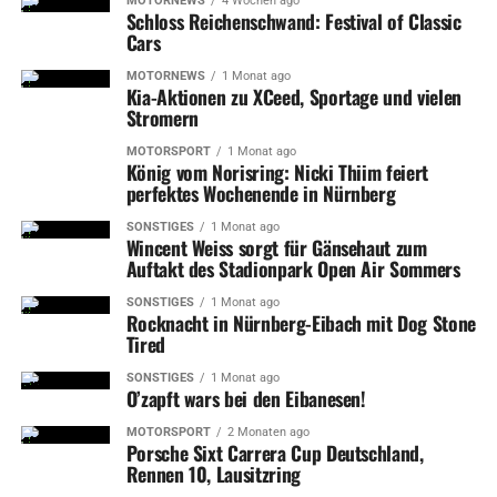
MOTORNEWS
4 Wochen ago
Schloss Reichenschwand: Festival of Classic
Cars
Wolfsburgs #13 Lucas Dumont (li.) und Nürnbergs #22 Timo Bakos
MOTORNEWS
1 Monat ago
Kia-Aktionen zu XCeed, Sportage und vielen
Stromern
Nürnberg legte einen perfekten
MOTORSPORT
1 Monat ago
Start hin
König vom Norisring: Nicki Thiim feiert
perfektes Wochenende in Nürnberg
Bereits
nach 57 Sekunden brachte Evan Barratt die
SONSTIGES
1 Monat ago
Gastgeber mit einem präzisen Handgelenkschuss in
Wincent Weiss sorgt für Gänsehaut zum
Auftakt des Stadionpark Open Air Sommers
Führung.
SONSTIGES
1 Monat ago
Rocknacht in Nürnberg-Eibach mit Dog Stone
Tired
SONSTIGES
1 Monat ago
O’zapft wars bei den Eibanesen!
MOTORSPORT
2 Monaten ago
Porsche Sixt Carrera Cup Deutschland,
Rennen 10, Lausitzring