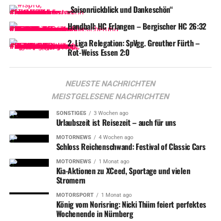
„Saisonrückblick und Dankeschön“
Handball: HC Erlangen – Bergischer HC 26:32
2. Liga Relegation: SpVgg. Greuther Fürth –
Rot-Weiss Essen 2:0
NEUESTE NACHRICHTEN
MEISTGELESENE NACHRICHTEN
SONSTIGES
3 Wochen ago
Urlaubszeit ist Reisezeit – auch für uns
MOTORNEWS
4 Wochen ago
Gleichzeitig
wuchs der Vorsprung auf Rang 11 auf
Schloss Reichenschwand: Festival of Classic Cars
sieben Punkte, was den Ice Tigers im engen Rennen um
MOTORNEWS
1 Monat ago
die Playoff-Plätze zusätzliche Luft verschafft.
Kia-Aktionen zu XCeed, Sportage und vielen
Stromern
MOTORSPORT
1 Monat ago
König vom Norisring: Nicki Thiim feiert perfektes
Wochenende in Nürnberg