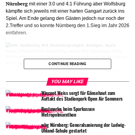
Nürnberg
mit einer 3:0 und 4:1 Führung aber Wolfsburg
kämpfte sich jeweils mit einer harten Gangart zurück ins
Spiel. Am Ende gelang den Gästen jedoch nur noch der
2.Treffer und so konnte Nürnberg den 1.Sieg im Jahr 2026
einfahren.
CONTINUE READING
Wolfsburgs #15 Jacob Hayhurst (li.) und Nürnbergs #43 Greg Meireles
YOU MAY LIKE
Die
Nürnberg Ice Tigers haben im direkten Duell der
Wincent Weiss sorgt für Gänsehaut zum
Tabellennachbarn einen immens wichtigen Heimsieg
Auftakt des Stadionpark Open Air Sommers
eingefahren. Vor heimischer Kulisse besiegten die
Franken die Grizzlys Wolfsburg mit 4:2 und überholten
Bestmarke beim Sparkassen
Metropolmarathon
den direkten Konkurrenten damit wieder in der PENNY
DEL-Tabelle.
wbg Nürnberg: Generalsanierung der Ludwig-
Uhland-Schule gestartet