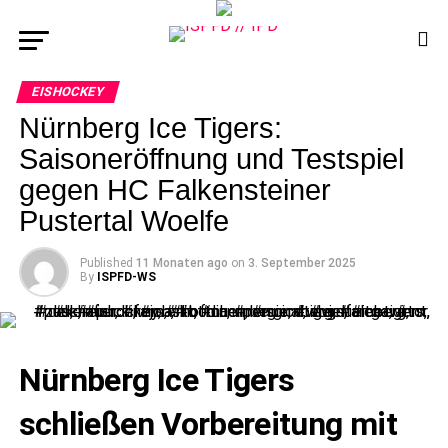
EISHOCKEY
Nürnberg Ice Tigers:
Saisoneröffnung und Testspiel
gegen HC Falkensteiner
Pustertal Woelfe
Published
11 Monaten ago
on
3. September 2025
By
ISPFD-WS
Nürnberg Ice Tigers
schließen Vorbereitung mit