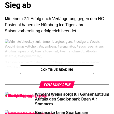
Sieg ab
Mit
einem 2:1-Erfolg nach Verlängerung gegen den HC
Pustertal haben die Nürnberg Ice Tigers ihre
Saisonvorbereitung erfolgreich beendet.
Stadionsprecher Christian „Ruppi“ Rupp interviewt Marcus Weber
Foto: TW / nürnberg life
CONTINUE READING
Zuvor
hatten die Franken ihre Mannschaft im Rahmen
YOU MAY LIKE
eines großen Fan-Events vor der PSD Bank Nürnberg
ARENA präsentiert.
Wincent Weiss sorgt für Gänsehaut zum
Auftakt des Stadionpark Open Air
Sommers
Bestmarke beim Sparkassen