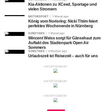
Kia-Aktionen zu XCeed, Sportage und
vielen Stromern
MOTORSPORT
1 Monat ago
König vom Norisring: Nicki Thiim feiert
perfektes Wochenende in Nürnberg
SONSTIGES
1 Monat ago
Maskottchen „Pucki“ war wie immer bei den Fans beliebt und nahm
Wincent Weiss sorgt für Gänsehaut zum
einen Fotomarathon auf sich
Auftakt des Stadionpark Open Air
Foto: TW / nürnberg life
Sommers
SONSTIGES
4 Wochen ago
Urlaubszeit ist Reisezeit – auch für uns
Besonders
gefragt war Maskottchen Pucki, das
unermüdlich für Fotos und gute Laune sorgte.
ADVERTISEMENT
ADVERTISEMENT
Im
ersten Eishockeyspiel in der zur PSD Bank Nürnberg
ADVERTISEMENT
Arena umbenannten Heimspielstätte empfingen die Ice
Tigers den HC Pustertal, welche von Ex-Ice Tigers