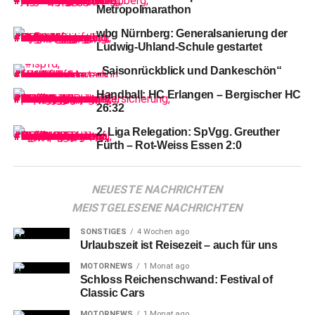
Metropolmarathon
wbg Nürnberg: Generalsanierung der
Ludwig-Uhland-Schule gestartet
„Saisonrückblick und Dankeschön“
Handball: HC Erlangen – Bergischer HC
26:32
2. Liga Relegation: SpVgg. Greuther
Fürth – Rot-Weiss Essen 2:0
Hunderte
Anhänger nutzten die Gelegenheit, um Selfies
NEUESTE NACHRICHTEN
und Autogramme zu ergattern.
MEISTGELESENE NACHRICHTEN
SONSTIGES
4 Wochen ago
Urlaubszeit ist Reisezeit – auch für uns
MOTORNEWS
1 Monat ago
Schloss Reichenschwand: Festival of
Classic Cars
MOTORNEWS
1 Monat ago