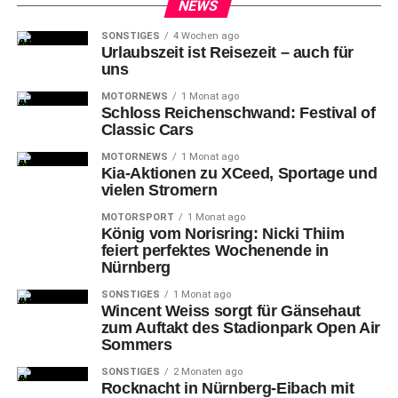
Spieler Jason Jaspers gecoacht werden.
NEWS
SONSTIGES
4 Wochen ago
Urlaubszeit ist Reisezeit – auch für
uns
MOTORNEWS
1 Monat ago
Schloss Reichenschwand: Festival of
Classic Cars
MOTORNEWS
1 Monat ago
Kia-Aktionen zu XCeed, Sportage und
vielen Stromern
MOTORSPORT
1 Monat ago
König vom Norisring: Nicki Thiim
feiert perfektes Wochenende in
Nürnberg
Das Wetter hat mitgespielt und die Fans der IceTigers kamen wieder
SONSTIGES
1 Monat ago
Wincent Weiss sorgt für Gänsehaut
auf den Parkplatz neben der ARENA und waren aufmerksame
zum Auftakt des Stadionpark Open Air
Zuhörer/Beobachter
Sommers
Foto: TW/nürnberg life
SONSTIGES
2 Monaten ago
Rocknacht in Nürnberg-Eibach mit
Auch
wenn nicht viele Tore fielen und es noch einiges zu