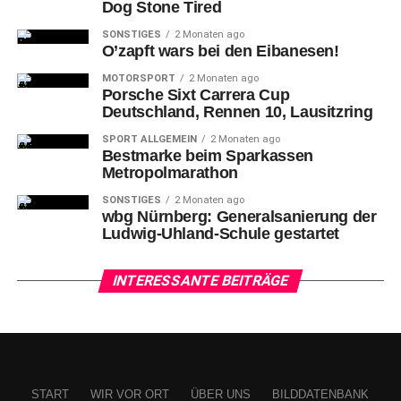
Dog Stone Tired
verbessern gilt, war den Anwesenden doch einiges
geboten.
SONSTIGES
2 Monaten ago
O’zapft wars bei den Eibanesen!
MOTORSPORT
2 Monaten ago
Porsche Sixt Carrera Cup
Deutschland, Rennen 10, Lausitzring
SPORT ALLGEMEIN
2 Monaten ago
Bestmarke beim Sparkassen
Metropolmarathon
SONSTIGES
2 Monaten ago
wbg Nürnberg: Generalsanierung der
Ludwig-Uhland-Schule gestartet
INTERESSANTE BEITRÄGE
Greg Meireles
brachte die Ice Tigers in der 50. Minute im
Powerplay in Führung, ehe die Südtiroler kurz vor Ende
der regulären Spielzeit ausgleichen konnten.
START
WIR VOR ORT
ÜBER UNS
BILDDATENBANK