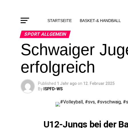
STARTSEITE
BASKET-& HANDBALL
SPORT ALLGEMEIN
Schwaiger Juge
erfolgreich
Published
1 Jahr ago
on
12. Februar 2025
By
ISPFD-WS
U12-Jungs bei der Ba