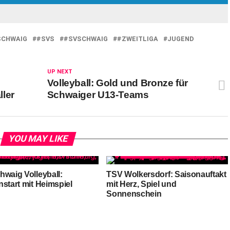
SCHWAIG
#SVS
#SVSCHWAIG
#ZWEITLIGA
JUGEND
UP NEXT
Volleyball: Gold und Bronze für
ler
Schwaiger U13-Teams
YOU MAY LIKE
hwaig Volleyball:
TSV Wolkersdorf: Saisonauftakt
nstart mit Heimspiel
mit Herz, Spiel und
Sonnenschein