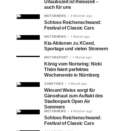
Urlaubszeit ist Reisezeit –
auch für uns
MOTORNEWS
4 Wochen ago
Schloss Reichenschwand:
Festival of Classic Cars
MOTORNEWS
1 Monat ago
Kia-Aktionen zu XCeed,
Sportage und vielen Stromern
MOTORSPORT
1 Monat ago
König vom Norisring: Nicki
Thiim feiert perfektes
Wochenende in Nürnberg
SONSTIGES
1 Monat ago
Wincent Weiss sorgt für
Gänsehaut zum Auftakt des
Stadionpark Open Air
Sommers
MOTORNEWS
4 Wochen ago
Schloss Reichenschwand:
Festival of Classic Cars