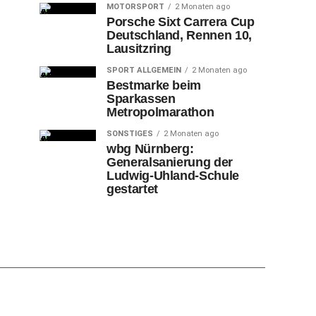
MOTORSPORT
2 Monaten ago
Porsche Sixt Carrera Cup
Deutschland, Rennen 10,
Lausitzring
SPORT ALLGEMEIN
2 Monaten ago
Bestmarke beim
Sparkassen
Metropolmarathon
SONSTIGES
2 Monaten ago
wbg Nürnberg:
Generalsanierung der
Ludwig-Uhland-Schule
gestartet