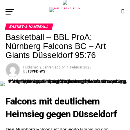
BASKET-& HANDBALL
Basketball – BBL ProA:
Nürnberg Falcons BC – Art
Giants Düsseldorf 95:76
Published
2 Jahren ago
on
4. Februar 2025
By
ISPFD-WS
Falcons mit deutlichem
Heimsieg gegen Düsseldorf
Den
Nürnberg Falcons ist der vierte Heimsieg der