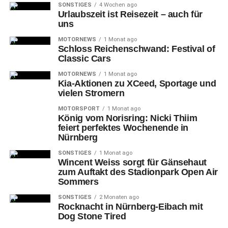
SONSTIGES
4 Wochen ago
Urlaubszeit ist Reisezeit – auch für
uns
MOTORNEWS
1 Monat ago
Schloss Reichenschwand: Festival of
Classic Cars
MOTORNEWS
1 Monat ago
Kia-Aktionen zu XCeed, Sportage und
vielen Stromern
Auch
die Giants ließen immer wieder ihre individuelle
MOTORSPORT
1 Monat ago
Klasse aufblitzen und kamen insbesondere in der Zone
König vom Norisring: Nicki Thiim
der Falcons zu Punkten.
feiert perfektes Wochenende in
Nürnberg
SONSTIGES
1 Monat ago
Wincent Weiss sorgt für Gänsehaut
zum Auftakt des Stadionpark Open Air
Sommers
SONSTIGES
2 Monaten ago
Rocknacht in Nürnberg-Eibach mit
Dog Stone Tired