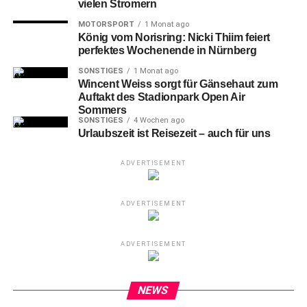
vielen Stromern
MOTORSPORT
1 Monat ago
König vom Norisring: Nicki Thiim feiert
perfektes Wochenende in Nürnberg
SONSTIGES
1 Monat ago
Wincent Weiss sorgt für Gänsehaut zum
Auftakt des Stadionpark Open Air
Sommers
1-Isaiah Rayshaud Hart gegen 30-Vincent John Friederici (N)
SONSTIGES
4 Wochen ago
Urlaubszeit ist Reisezeit – auch für uns
Doch der Reihe nach:
ADVERTISEMENT
Ein
4 Punkte-Spiel mit hohem Spaßfaktor und
Faschingskrapfen hatten die Falken vor der Partie
ADVERTISEMENT
ausgerufen und sie ließen Taten folgen. Angeführt vom
starken Evan Taylor zeigte Nürnberg ein konzentriertes
ADVERTISEMENT
und engagiertes Auftakt-Viertel.
NEWS