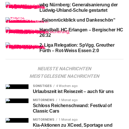
wbg Nürnberg: Generalsanierung der
Ludwig-Uhland-Schule gestartet
„Saisonrückblick und Dankeschön“
Handball: HC Erlangen – Bergischer HC
26:32
2. Liga Relegation: SpVgg. Greuther
Fürth – Rot-Weiss Essen 2:0
Es
begann als „Fantastischer Falcons Familien Fasching“
und wurde am Ende zur großen Jack Pagenkopf Show.
NEUESTE NACHRICHTEN
Nürnbergs Neuzugang erzielte 17 Punkte, verteilte sechs
MEISTGELESENE NACHRICHTEN
Assists, holte sieben Rebounds und machte damit genau
das, weshalb man ihn verpflichtet hatte.
SONSTIGES
4 Wochen ago
Urlaubszeit ist Reisezeit – auch für uns
MOTORNEWS
1 Monat ago
Schloss Reichenschwand: Festival of
Classic Cars
MOTORNEWS
1 Monat ago
Kia-Aktionen zu XCeed, Sportage und