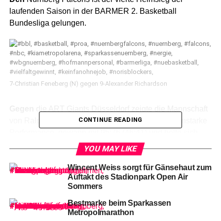
laufenden Saison in der BARMER 2. Basketball
Bundesliga gelungen.
7-Christian Feneberg (N) gegen 9-Alexander Richardson
Gegen
die ART Giants Düsseldorf zeigte die Mannschaft
CONTINUE READING
von Ralph Junge vor 2557 Zuschauern eine falkenstarke
Performance, gewann mit 95:76 (46:41) und holte sich
zudem den direkten Vergleich gegen den
YOU MAY LIKE
Tabellennachbarn.
Wincent Weiss sorgt für Gänsehaut zum
Auftakt des Stadionpark Open Air
Sommers
Bestmarke beim Sparkassen
Metropolmarathon