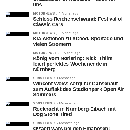
Jankowsky (SiS – Seniorenpartner in School e.V.), sowie Claudia
uns
Leitzmann (Vorstand und Geschäftsführung Landesnetzwerk
MOTORNEWS
1 Monat ago
Bürgerschaftliches Engagement Bayern e.V.)
Schloss Reichenschwand: Festival of
Classic Cars
SiS – Seniorpartner in School e.
MOTORNEWS
1 Monat ago
Kia-Aktionen zu XCeed, Sportage und
V.
vielen Stromern
MOTORSPORT
1 Monat ago
Der
Verein Seniorpartner in School e. V. zeichnet sich
König vom Norisring: Nicki Thiim
insbesondere durch sein Engagement in der
feiert perfektes Wochenende in
Schulmediation aus. Ehrenamtliche Seniorpartnerinnen
Nürnberg
und ­partner unterstützen Schülerinnen und Schüler bei
SONSTIGES
1 Monat ago
der gewaltfreien Konfliktlösung und fördern ein friedliches
Wincent Weiss sorgt für Gänsehaut
zum Auftakt des Stadionpark Open Air
Miteinander. Der Preis wurde an Elfriede von
Sommers
Lüdinghausen, Koordinatorin des Projekts „Seniorpartner
in School“ Nürnberg, überreicht.
SONSTIGES
2 Monaten ago
Rocknacht in Nürnberg-Eibach mit
Dog Stone Tired
SONSTIGES
2 Monaten ago
O’zapft wars bei den Eibanesen!