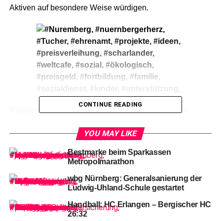
Aktiven auf besondere Weise würdigen.
CONTINUE READING
Kooperationspartner
des Sozialreferats der Stadt
Nürnberg ist die Tucher Privatbrauerei, die das
YOU MAY LIKE
„Nürnberger Herz“ finanziell und ideell unterstützt.
Insgesamt wurden drei Initiativen und Organisationen für
Bestmarke beim Sparkassen
ihr Dankeschön an Ehrenamtliche mit dem Preisgeld von
Metropolmarathon
jeweils 1 050 Euro ausgezeichnet.
wbg Nürnberg: Generalsanierung der
Ludwig-Uhland-Schule gestartet
Handball: HC Erlangen – Bergischer HC
26:32