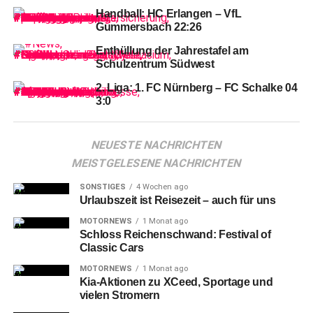
Handball: HC Erlangen – VfL
Gummersbach 22:26
Enthüllung der Jahrestafel am
Schulzentrum Südwest
2. Liga: 1. FC Nürnberg – FC Schalke 04
3:0
NEUESTE NACHRICHTEN
Kai Eschenbacher (links von Urkunde – Marketingdirektor Tucher
MEISTGELESENE NACHRICHTEN
Privatbrauerei) und Elisabeth Ries (rechts von Urkunde – Referentin für
Jugend, Familie und Soziales – Stadt Nürnberg) übergeben an Irfan
SONSTIGES
4 Wochen ago
Taufik und sein Ensemble von „Theaterlabor Nürnberg“ die Urkunde
Urlaubszeit ist Reisezeit – auch für uns
MOTORNEWS
1 Monat ago
Theaterlabor Nürnberg
Schloss Reichenschwand: Festival of
Classic Cars
Das
ehrenamtlich organisierte Ensemble besteht aus
MOTORNEWS
1 Monat ago
einer vielfältigen Gruppe von professionellen und semi­
Kia-Aktionen zu XCeed, Sportage und
vielen Stromern
professionellen Schauspielenden sowie Laien im Alter