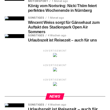
von 16 bis 80 Jahren. Künstlerinnen und Künstler mit und
MOTORSPORT
1 Monat ago
König vom Norisring: Nicki Thiim feiert
ohne Fluchterfahrung wirken mit. Entgegengenommen
perfektes Wochenende in Nürnberg
wurde der Preis von Irfan Taufik, Gründer und
SONSTIGES
1 Monat ago
künstlerischen Leiter des Theaterlabors.
Wincent Weiss sorgt für Gänsehaut zum
Auftakt des Stadionpark Open Air
Sommers
SONSTIGES
4 Wochen ago
Urlaubszeit ist Reisezeit – auch für uns
ADVERTISEMENT
ADVERTISEMENT
ADVERTISEMENT
NEWS
Von links: Elisabeth Ries (Referentin für Jugend, Familie und Soziales –
Stadt Nürnberg), Kai Eschenbacher (Marketingdirektor Tucher
SONSTIGES
4 Wochen ago
Privatbrauerei), Christel Staufer, Elfriede von Lüdinghausen, Maragaret
Urlaubszeit ist Reisezeit – auch für