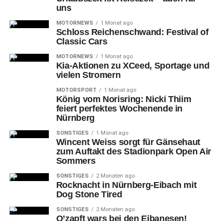
uns
MOTORNEWS
1 Monat ago
Schloss Reichenschwand: Festival of
Classic Cars
MOTORNEWS
1 Monat ago
Kia-Aktionen zu XCeed, Sportage und
vielen Stromern
Nach
einem weiten Pass von Owen Headrick ließ Evan
MOTORSPORT
1 Monat ago
König vom Norisring: Nicki Thiim
Barratt an der blauen Linie perfekt in den Lauf von Jeremy
feiert perfektes Wochenende in
McKenna abtropfen, der Mann hauchdünn mit einem
Nürnberg
Schuss durch die Schoner überwinden konnte. Die
SONSTIGES
1 Monat ago
Videobilder zeigten, dass der Puck nur Millimeter hinter
Wincent Weiss sorgt für Gänsehaut
der Torlinie war – 1:0 für Nürnberg.
zum Auftakt des Stadionpark Open Air
Sommers
SONSTIGES
2 Monaten ago
Rocknacht in Nürnberg-Eibach mit
Dog Stone Tired
SONSTIGES
2 Monaten ago
O’zapft wars bei den Eibanesen!