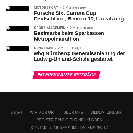
MOTORSPORT
2 Monaten ago
Porsche Sixt Carrera Cup
Deutschland, Rennen 10, Lausitzring
SPORT ALLGEMEIN
2 Monaten ago
Bestmarke beim Sparkassen
Metropolmarathon
SONSTIGES
2 Monaten ago
wbg Nürnberg: Generalsanierung der
Ludwig-Uhland-Schule gestartet
Augsburgs #45 Jason BAST (re.) und Nürnbergs #13 Ryan STOA
Von
Augsburg war in der Anfangsphase wenig zu sehen,
INTERESSANTE BEITRÄGE
Luca Tosto hatte den ersten Torschuss nach über 13
Minuten. Die Ice Tigers setzten weiter nach, erneut
McKenna und Roman Kechter (16.) konnten Mann aber
nicht überwinden.
START
WIR VOR ORT
ÜBER UNS
BILDDATENBANK
REGISTRIERUNG FÜR NEUKUNDEN
KONTAKT / IMPRESSUM / DATENSCHUTZ