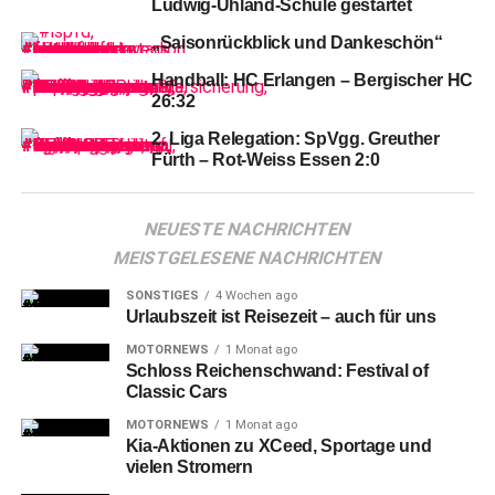
Ludwig-Uhland-Schule gestartet
„Saisonrückblick und Dankeschön“
Handball: HC Erlangen – Bergischer HC
26:32
2. Liga Relegation: SpVgg. Greuther
Fürth – Rot-Weiss Essen 2:0
Die
Ice Tigers spielten von Beginn druckvoll nach vorne
NEUESTE NACHRICHTEN
und schnürten die Panther immer wieder in deren Drittel
MEISTGELESENE NACHRICHTEN
ein. Sam Dove-McFalls hatte die erste gute Möglichkeit,
schoss vom rechten Bullypunkt aber knapp am langen
SONSTIGES
4 Wochen ago
Pfosten vorbei (3.).
Urlaubszeit ist Reisezeit – auch für uns
MOTORNEWS
1 Monat ago
Schloss Reichenschwand: Festival of
Classic Cars
MOTORNEWS
1 Monat ago
Kia-Aktionen zu XCeed, Sportage und
vielen Stromern