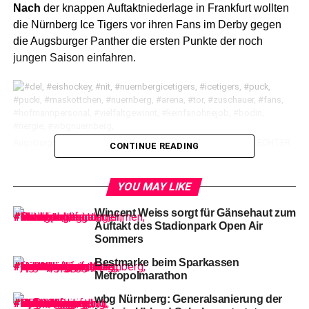
Nach
der knappen Auftaktniederlage in Frankfurt wollten
die Nürnberg Ice Tigers vor ihren Fans im Derby gegen
die Augsburger Panther die ersten Punkte der noch
jungen Saison einfahren.
Augsburgs #29 Dennis REUL (li.) und Nürnbergs #73 Roman KECHTER
CONTINUE READING
Jake Ustorf
rückte für Justus Böttner in die Mannschaft,
YOU MAY LIKE
Evan Barratt und Roman Kechter tauschten die
Sturmreihen.
Wincent Weiss sorgt für Gänsehaut zum
Auftakt des Stadionpark Open Air
Sommers
Bestmarke beim Sparkassen
Metropolmarathon
wbg Nürnberg: Generalsanierung der