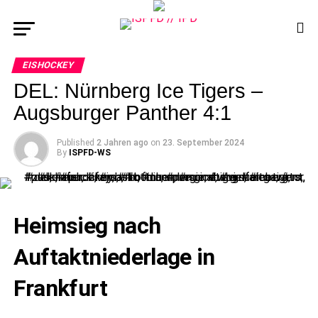
EISHOCKEY
DEL: Nürnberg Ice Tigers –
Augsburger Panther 4:1
Published
2 Jahren ago
on
23. September 2024
By
ISPFD-WS
Heimsieg nach
Auftaktniederlage in
Frankfurt