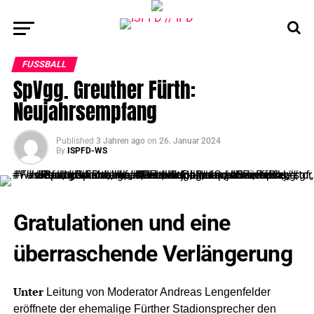
FUSSBALL
SpVgg. Greuther Fürth:
Neujahrsempfang
Published
3 Jahren ago
on
26. Januar 2024
By
ISPFD-WS
Gratulationen und eine
überraschende Verlängerung
Unter
Leitung von Moderator Andreas Lengenfelder
eröffnete der ehemalige Fürther Stadionsprecher den