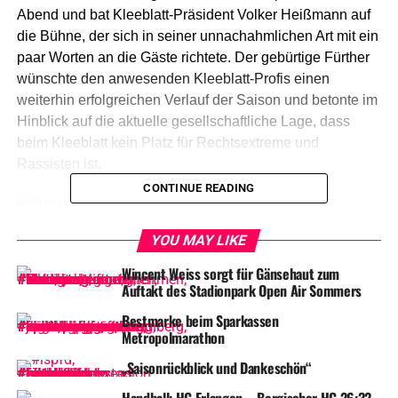
Abend und bat Kleeblatt-Präsident Volker Heißmann auf
die Bühne, der sich in seiner unnachahmlichen Art mit ein
paar Worten an die Gäste richtete. Der gebürtige Fürther
wünschte den anwesenden Kleeblatt-Profis einen
weiterhin erfolgreichen Verlauf der Saison und betonte im
Hinblick auf die aktuelle gesellschaftliche Lage, dass
beim Kleeblatt kein Platz für Rechtsextreme und
Rassisten ist.
CONTINUE READING
YOU MAY LIKE
Wincent Weiss sorgt für Gänsehaut zum
Auftakt des Stadionpark Open Air Sommers
Kleeblattpräsident Volker Heißmann begrüßte rund 500 Gäste, Partner
und Freunde des Kleeblatts in der Haupttribüne des Ronhofs
Bestmarke beim Sparkassen
Metropolmarathon
Dem
schlossen sich Rachid Azzouzi und Holger
„Saisonrückblick und Dankeschön“
Schwiewagner im Talk auf der Bühne an. Das Motto des
Abends lautete „Nachwuchsarbeit beim Kleeblatt“, die