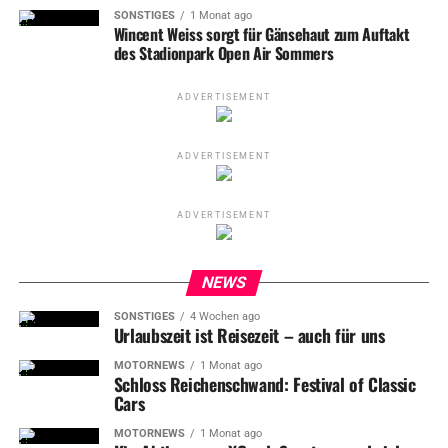
SONSTIGES
1 Monat ago
Wincent Weiss sorgt für Gänsehaut zum Auftakt
des Stadionpark Open Air Sommers
ADVERTISEMENT
ADVERTISEMENT
ADVERTISEMENT
NEWS
Unter den drei achtzigjährigen Geburtstagsjubilaren war auch Bernd
SONSTIGES
4 Wochen ago
Heinrich (mitte – Hofmann Personal) und er bekam v.Li. von Holger
Urlaubszeit ist Reisezeit – auch für uns
Schwiewagner (Geschäftsführer), Rachid Azzouzi (Geschäftsführer
Sport), Branimir Hrgota und Präsident Volker Heißmann ein Trikot mit
MOTORNEWS
1 Monat ago
Schloss Reichenschwand: Festival of Classic
seinem Namen und der „80“
Cars
MOTORNEWS
1 Monat ago
Gratulationen zum 80sten