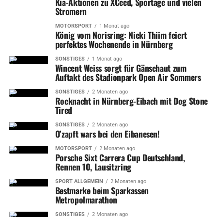
Kia-Aktionen zu XCeed, Sportage und vielen
Stromern
Geburtstag
MOTORSPORT
1 Monat ago
König vom Norisring: Nicki Thiim feiert
Mit
Dr. Franz Höhe, Günther Leupold und Bernd Heinrich
perfektes Wochenende in Nürnberg
wurden auch drei Jubilare, die im vergangenen Jahr
SONSTIGES
1 Monat ago
allesamt ihren 80. Geburtstag gefeiert hatten, mit
Wincent Weiss sorgt für Gänsehaut zum
persönlichen Trikots beglückwünscht.
Auftakt des Stadionpark Open Air Sommers
SONSTIGES
2 Monaten ago
Rocknacht in Nürnberg-Eibach mit Dog Stone
Tired
SONSTIGES
2 Monaten ago
O’zapft wars bei den Eibanesen!
MOTORSPORT
2 Monaten ago
Porsche Sixt Carrera Cup Deutschland,
Rennen 10, Lausitzring
SPORT ALLGEMEIN
2 Monaten ago
Bestmarke beim Sparkassen
Metropolmarathon
SONSTIGES
2 Monaten ago