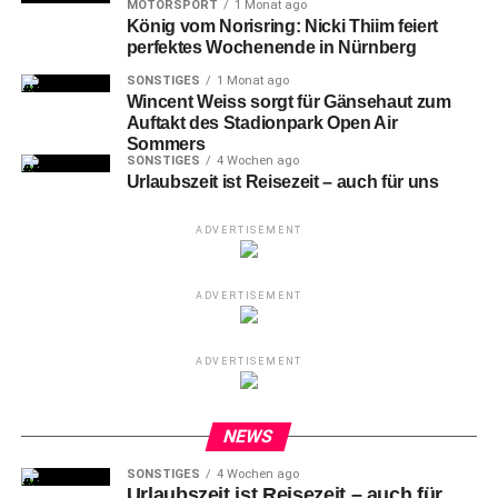
MOTORSPORT
1 Monat ago
König vom Norisring: Nicki Thiim feiert
perfektes Wochenende in Nürnberg
SONSTIGES
1 Monat ago
Wincent Weiss sorgt für Gänsehaut zum
Auftakt des Stadionpark Open Air
Sommers
SONSTIGES
4 Wochen ago
Urlaubszeit ist Reisezeit – auch für uns
ADVERTISEMENT
ADVERTISEMENT
ADVERTISEMENT
Endboss Theme – Öl auf Alu
NEWS
Kai Klahre
, geboren 1981 in Halle/Saale, malt bevorzugt
mit Ölfarben auf Aluminiumplatten, wobei er auch das
SONSTIGES
4 Wochen ago
Urlaubszeit ist Reisezeit – auch für
große Format nicht scheut. Themen sind dichte, den