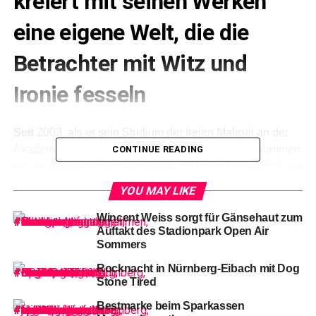
kreiert mit seinen Werken
eine eigene Welt, die die
Betrachter mit Witz und
Ironie fesseln
Seit
2003, als er sein Studium der freien Malerei an der
Akademie der Bildenden Künste Nürnberg aufgenommen
CONTINUE READING
hat, ist Kai Klahre dort ansässig und fester Bestandteil der
fränkischen Kulturszene. Zuletzt konnte man seine Werke
YOU MAY LIKE
in der Galerie raum für zeitgenössische Kunst. laurentiu
feller in Nürnberg unter dem Titel „Mystische Welten in
Wincent Weiss sorgt für Gänsehaut zum
Auftakt des Stadionpark Open Air
Malerei und Objekten“ sehen.
Sommers
Rocknacht in Nürnberg-Eibach mit Dog
Stone Tired
Bestmarke beim Sparkassen