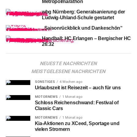
Metropolmarathon
COLLECTOR COLOSSEUM – Öl auf Alu
wbg Nürnberg: Generalsanierung der
Ludwig-Uhland-Schule gestartet
Darüber
hinaus strahlt seine intensive
„Saisonrückblick und Dankeschön“
Ausstellungstätigkeit weit über die Region hinaus. So gab
es in den letzten Jahren Präsentationen unter anderem
Handball: HC Erlangen – Bergischer HC
26:32
auch in Bern, Düsseldorf, Berlin, Greifswald und Leipzig
sowie bei der Art Zürich und der Art Karlsruhe, wo er
kürzlich wieder zu entdecken war.
NEUESTE NACHRICHTEN
MEISTGELESENE NACHRICHTEN
SONSTIGES
4 Wochen ago
Urlaubszeit ist Reisezeit – auch für uns
MOTORNEWS
1 Monat ago
Schloss Reichenschwand: Festival of
Classic Cars
MOTORNEWS
1 Monat ago
Kia-Aktionen zu XCeed, Sportage und
vielen Stromern