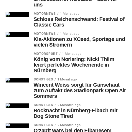
uns
gesamten Hintergrund ausfüllende Fantasielandschaften,
in die seine Protagonisten, meist Männer, Frauen und vor
MOTORNEWS
1 Monat ago
Schloss Reichenschwand: Festival of
allem Tiere, eingebettet sind. Oft sind es skurrile Figuren,
Classic Cars
die entweder für sich alleine stehen oder miteinander
MOTORNEWS
1 Monat ago
interagieren und in einem eigenen Kosmos zu leben
Kia-Aktionen zu XCeed, Sportage und
scheinen. Nie erschließen sich die farbenfrohen Bilder
vielen Stromern
von Kai Klahre auf den ersten Blick, sondern sie
MOTORSPORT
1 Monat ago
verlangen ein sorgfältiges Lesen der vielen
König vom Norisring: Nicki Thiim
unterschiedlichen Motive und ihrer jeweiligen Beziehung
feiert perfektes Wochenende in
Nürnberg
zueinander. Dabei ist seine figurative Malerei farbenfroh.
Auffallend sind die sorgfältige zeichnerische
SONSTIGES
1 Monat ago
Wincent Weiss sorgt für Gänsehaut
Ausarbeitung der Bilder und die feine Pinselführung.
zum Auftakt des Stadionpark Open Air
Sommers
SONSTIGES
2 Monaten ago
Rocknacht in Nürnberg-Eibach mit
Dog Stone Tired
SONSTIGES
2 Monaten ago
O’zapft wars bei den Eibanesen!