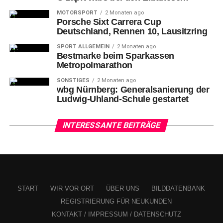
MOTORSPORT
2 Monaten ago
Porsche Sixt Carrera Cup
Deutschland, Rennen 10, Lausitzring
SPORT ALLGEMEIN
2 Monaten ago
Bestmarke beim Sparkassen
Metropolmarathon
SONSTIGES
2 Monaten ago
wbg Nürnberg: Generalsanierung der
Ludwig-Uhland-Schule gestartet
INTERESSANTE BEITRÄGE
START
WIR VOR ORT
ÜBER UNS
BILDDATENBANK
REGISTRIERUNG FÜR NEUKUNDEN
KONTAKT / IMPRESSUM / DATENSCHUTZ
Mächtige Pallas Athene – Öl auf Alu