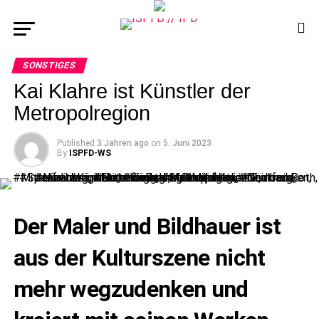
SONSTIGES
Kai Klahre ist Künstler der
Metropolregion
Published
3 Jahren ago
on
5. Juni 2023
By
ISPFD-WS
Der Maler und Bildhauer ist
aus der Kulturszene nicht
mehr wegzudenken und