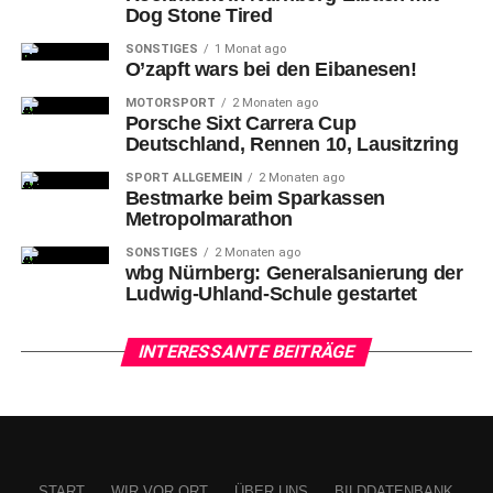
Dog Stone Tired
Vor Trainer Daniel Thioune: 7-Felix Lohkemper (FCN) gegen 5-Christoph
Klarer
SONSTIGES
1 Monat ago
O’zapft wars bei den Eibanesen!
Eine
Viertelstunde vor dem Ende ersetzte Geis den
MOTORSPORT
2 Monaten ago
Porsche Sixt Carrera Cup
ausgepumpten Schleimer. Mit einem Dreierwechsel und
Deutschland, Rennen 10, Lausitzring
einer um Lawrence verstärkten Defensive brachte der
Club den Sieg über die Zeit.
SPORT ALLGEMEIN
2 Monaten ago
Bestmarke beim Sparkassen
Metropolmarathon
SONSTIGES
2 Monaten ago
wbg Nürnberg: Generalsanierung der
Ludwig-Uhland-Schule gestartet
INTERESSANTE BEITRÄGE
START
WIR VOR ORT
ÜBER UNS
BILDDATENBANK