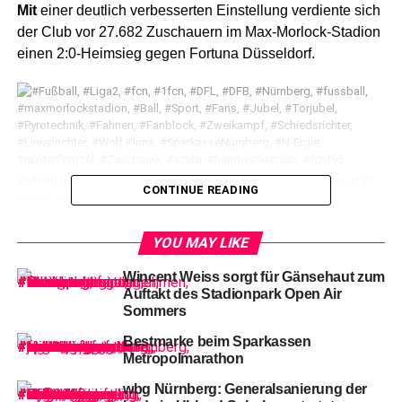
Mit
einer deutlich verbesserten Einstellung verdiente sich
der Club vor 27.682 Zuschauern im Max-Morlock-Stadion
einen 2:0-Heimsieg gegen Fortuna Düsseldorf.
35-Nathaniel Brown (FCN) hat den Ball gegen Düsseldorfs Torwart 33-
CONTINUE READING
Florian Kastenmeier zur 1:0-Führung auf den Weg geschickt
YOU MAY LIKE
Nathaniel Brown
im ersten Durchgang und Kwadwo
Duah in der Nachspielzeit erzielten die Tore des Tages.
Wincent Weiss sorgt für Gänsehaut zum
Auftakt des Stadionpark Open Air
Sommers
Bestmarke beim Sparkassen
Metropolmarathon
Dieter Hecking
baute – auch verletzungsbedingt – auf
wbg Nürnberg: Generalsanierung der
insgesamt sieben Positionen um. Hinten rückten Brown