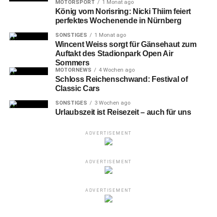
MOTORSPORT
1 Monat ago
König vom Norisring: Nicki Thiim feiert
perfektes Wochenende in Nürnberg
SONSTIGES
1 Monat ago
Wincent Weiss sorgt für Gänsehaut zum
Auftakt des Stadionpark Open Air
Sommers
MOTORNEWS
4 Wochen ago
Schloss Reichenschwand: Festival of
Classic Cars
SONSTIGES
3 Wochen ago
Urlaubszeit ist Reisezeit – auch für uns
36-Lukas Schleimer (FCN) eilt auf den jubelnden Torschützen zur 1:0-
ADVERTISEMENT
Führung zu – 35-Nathaniel Brown (FCN)
Zudem
kehrten die wiedergenesenen Schindler und
ADVERTISEMENT
Möller Daehli zurück. In der Offensive setzte der Club-
Coach mit Schleimer, Lohkemper und Goller auf komplett
ADVERTISEMENT
neues Personal. Taktisch sortierte Hecking seine
Mannschaft in ein 4-3-3 mit Lohkemper als Spitze.