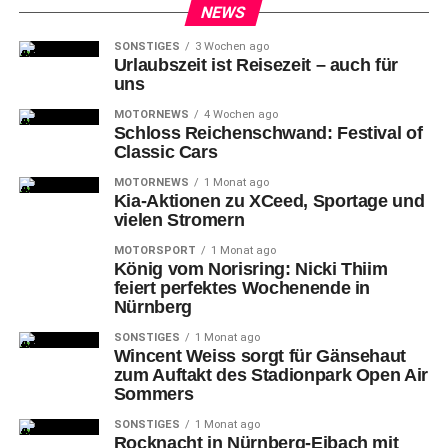
NEWS
SONSTIGES
3 Wochen ago
Urlaubszeit ist Reisezeit – auch für
uns
Frische
Kräfte für die Offensive brachte Hecking Mitte des
MOTORNEWS
4 Wochen ago
zweiten Durchgangs, als er Duah für Lohkemper
Schloss Reichenschwand: Festival of
einwechselte.
Classic Cars
MOTORNEWS
1 Monat ago
Kia-Aktionen zu XCeed, Sportage und
vielen Stromern
MOTORSPORT
1 Monat ago
König vom Norisring: Nicki Thiim
feiert perfektes Wochenende in
Nürnberg
SONSTIGES
1 Monat ago
Wincent Weiss sorgt für Gänsehaut
zum Auftakt des Stadionpark Open Air
Sommers
SONSTIGES
1 Monat ago
Rocknacht in Nürnberg-Eibach mit