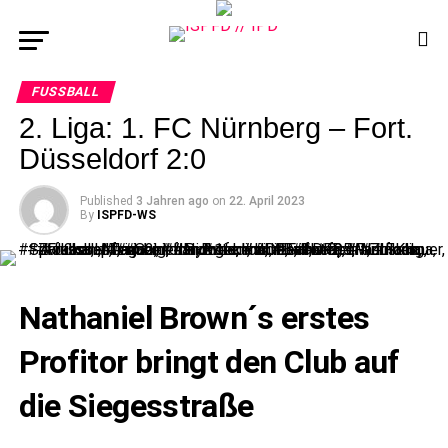
FUSSBALL
2. Liga: 1. FC Nürnberg – Fort.
Düsseldorf 2:0
Published
3 Jahren ago
on
22. April 2023
By
ISPFD-WS
Nathaniel Brown´s erstes
Profitor bringt den Club auf
die Siegesstraße