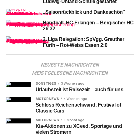
Ludwig-Uhland-Schule gestartet
und Valentini für den verletzten Gyamerah und den
„Saisonrückblick und Dankeschön“
gesperrten Castrop in die Mannschaft.
Handball: HC Erlangen – Bergischer HC
26:32
2. Liga Relegation: SpVgg. Greuther
Fürth – Rot-Weiss Essen 2:0
NEUESTE NACHRICHTEN
MEISTGELESENE NACHRICHTEN
SONSTIGES
3 Wochen ago
Urlaubszeit ist Reisezeit – auch für uns
MOTORNEWS
4 Wochen ago
Schloss Reichenschwand: Festival of
Classic Cars
MOTORNEWS
1 Monat ago
Kia-Aktionen zu XCeed, Sportage und
vielen Stromern