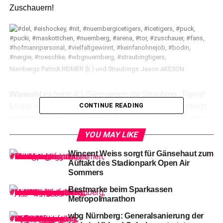
Zuschauern!
Nürnbergs Patrick REIMER (li.) und Straubings Jason AKESON
Wiewohl
es beim 4:1-Sieg gegen die Straubing „Tigers“
CONTINUE READING
knapp vier Wochen zuvor am 2. Februar 2023 allerdings
noch (respektive sogar) 5817 Besucher waren, die ihren
Obolus für den Eintritt entrichteten (warum auch immer so
YOU MAY LIKE
viel mehr).
Wincent Weiss sorgt für Gänsehaut zum
Auftakt des Stadionpark Open Air
Sommers
Bestmarke beim Sparkassen
Metropolmarathon
wbg Nürnberg: Generalsanierung der