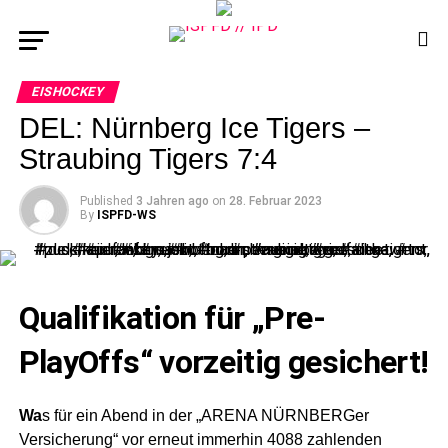
EISHOCKEY
DEL: Nürnberg Ice Tigers –
Straubing Tigers 7:4
Published
3 Jahren ago
on
28. Februar 2023
By
ISPFD-WS
Qualifikation für „Pre-
PlayOffs“ vorzeitig gesichert!
Wa
s für ein Abend in der „ARENA NÜRNBERGer
Versicherung“ vor erneut immerhin 4088 zahlenden