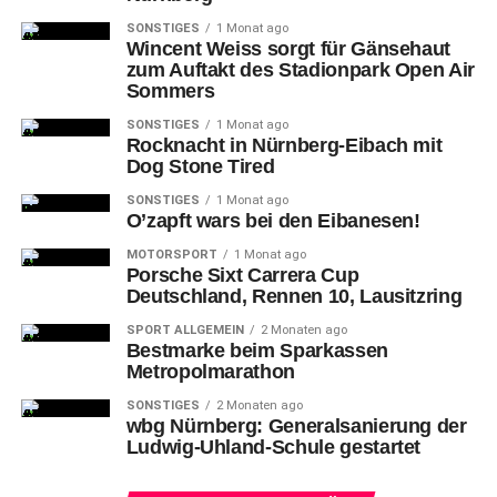
SONSTIGES
1 Monat ago
Wincent Weiss sorgt für Gänsehaut
zum Auftakt des Stadionpark Open Air
Sommers
SONSTIGES
1 Monat ago
Nürnbergs Dennis LOBACH (li.) und Straubings JC LIPON.
Rocknacht in Nürnberg-Eibach mit
Dog Stone Tired
Weniger
erfreulich waren zudem jene Vorkommnisse
SONSTIGES
1 Monat ago
rund um die Reise der beachtlichen Gruppe(n)
O’zapft wars bei den Eibanesen!
Nürnberger Schlachtenbummler in die gerade mal knapp
MOTORSPORT
1 Monat ago
200 Kilometer von der eigenen Heimspielstätte entfernte
Porsche Sixt Carrera Cup
„EgeTrans Arena“ von Bietigheim-Bissingen.
Deutschland, Rennen 10, Lausitzring
SPORT ALLGEMEIN
2 Monaten ago
Bestmarke beim Sparkassen
Metropolmarathon
SONSTIGES
2 Monaten ago
wbg Nürnberg: Generalsanierung der
Rund
800 Anhänger begleiteten ihre Mannschaft, allein
Ludwig-Uhland-Schule gestartet
500 davon im offiziellen Sonderzug. Dass es dabei vor
Ort zu Verstößen wie Vermummung von Teilnehmern der