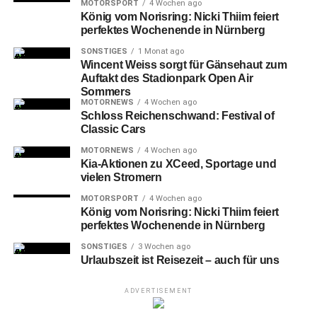
MOTORSPORT
4 Wochen ago
König vom Norisring: Nicki Thiim feiert
perfektes Wochenende in Nürnberg
SONSTIGES
1 Monat ago
Wincent Weiss sorgt für Gänsehaut zum
Auftakt des Stadionpark Open Air
Sommers
MOTORNEWS
4 Wochen ago
Schloss Reichenschwand: Festival of
Classic Cars
MOTORNEWS
4 Wochen ago
Straubings Mike CONNOLLY (li.) und Nürnbergs Hayden SHAW.
Kia-Aktionen zu XCeed, Sportage und
vielen Stromern
Und
das nur zwei Tage nach der absolut bitteren 2:5-
MOTORSPORT
4 Wochen ago
König vom Norisring: Nicki Thiim feiert
Niederlage bei den Bietigheim „Steelers“, die als
perfektes Wochenende in Nürnberg
Tabellen-Letzter bereits zu diesem Zeitpunkt so gut wie
SONSTIGES
3 Wochen ago
abgestiegen waren (was sie inzwischen „de facto“ sind).
Urlaubszeit ist Reisezeit – auch für uns
ADVERTISEMENT