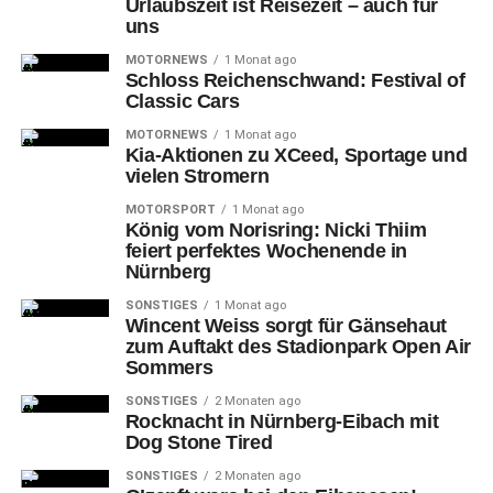
Urlaubszeit ist Reisezeit – auch für
uns
MOTORNEWS
1 Monat ago
Schloss Reichenschwand: Festival of
Classic Cars
MOTORNEWS
1 Monat ago
Kia-Aktionen zu XCeed, Sportage und
vielen Stromern
MOTORSPORT
1 Monat ago
König vom Norisring: Nicki Thiim
feiert perfektes Wochenende in
Nürnberg
Im zweiten Drittel waren die
SONSTIGES
1 Monat ago
Kräfteverhältnisse etwas
Wincent Weiss sorgt für Gänsehaut
zum Auftakt des Stadionpark Open Air
ausgeglichener.
Sommers
SONSTIGES
2 Monaten ago
Iserlohn
kam nun etwas besser ins Spiel, der ehemalige
Rocknacht in Nürnberg-Eibach mit
Dog Stone Tired
Nürnberger Chris Brown schoss nach einem Bully im
Nürnberger Drittel sofort flach, Leon Hungerecker parierte
SONSTIGES
2 Monaten ago