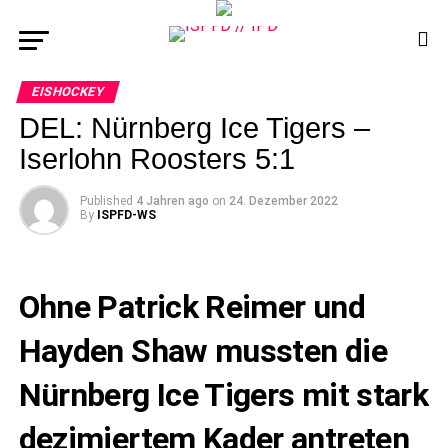
EISHOCKEY
DEL: Nürnberg Ice Tigers –
Iserlohn Roosters 5:1
Published
4 Jahren ago
on
24. Dezember 2022
By
ISPFD-WS
Ohne Patrick Reimer und
Hayden Shaw mussten die
Nürnberg Ice Tigers mit stark
dezimiertem Kader antreten