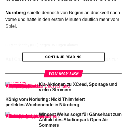
Nürnberg
spielte dennoch von Beginn an druckvoll nach
vorne und hatte in den ersten Minuten deutlich mehr vom
Spiel.
8-Tyler Sheehy (NIT) gegen 95-Eugen Alanov
CONTINUE READING
Auf
Chancen mussten die 4.523 Zuschauer aber bis zur
7. Minute warten, dann lauerte Tyler Sheehy am langen
Pfosten auf den Querpass von Dane Fox. Die Scheibe
YOU MAY LIKE
blieb vor dem Tor hängen, Fox kam selbst zum Abschluss
Kia-Aktionen zu XCeed, Sportage und
und scheiterte aus der Drehung flach an Hannibal
vielen Stromern
Weitzmann.
König vom Norisring: Nicki Thiim feiert
perfektes Wochenende in Nürnberg
Wincent Weiss sorgt für Gänsehaut zum
Auftakt des Stadionpark Open Air
Sommers