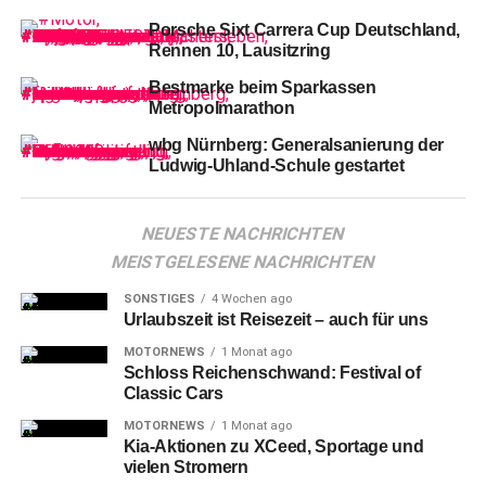
Porsche Sixt Carrera Cup Deutschland,
Rennen 10, Lausitzring
Bestmarke beim Sparkassen
Metropolmarathon
wbg Nürnberg: Generalsanierung der
Ludwig-Uhland-Schule gestartet
Die
Ice Tigers setzten nach und kamen dem
NEUESTE NACHRICHTEN
Führungstreffer in der 10. Minute noch näher. Daniel
MEISTGELESENE NACHRICHTEN
Schmölz spielte von hinter dem Tor nach vorne, Tim
SONSTIGES
4 Wochen ago
Fleischer kam völlig frei zum Abschluss, schoss aber
Urlaubszeit ist Reisezeit – auch für uns
etwas zu zentral. Nürnberg dominierte und ging in der 12.
MOTORNEWS
1 Monat ago
Minute verdient in Führung, als Dane Fox einen perfekten
Schloss Reichenschwand: Festival of
Handgelenkschuss aufs kurze Eck verwandelte.
Classic Cars
MOTORNEWS
1 Monat ago
Kia-Aktionen zu XCeed, Sportage und
vielen Stromern