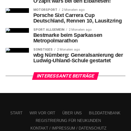
mit dem Schoner (24.).
O’zapft wars bei den Eibanesen!
MOTORSPORT
2 Monaten ago
Porsche Sixt Carrera Cup
Deutschland, Rennen 10, Lausitzring
SPORT ALLGEMEIN
2 Monaten ago
Bestmarke beim Sparkassen
Metropolmarathon
SONSTIGES
2 Monaten ago
wbg Nürnberg: Generalsanierung der
Ludwig-Uhland-Schule gestartet
INTERESSANTE BEITRÄGE
Vor Goalie 67-Hannibal Weitzmann: 9-Rick Schofield (NIT) gegen 79-
Colin Ugbekile
START
WIR VOR ORT
ÜBER UNS
BILDDATENBANK
Auf
der anderen Seite brachte der auffällige Danjo
REGISTRIERUNG FÜR NEUKUNDEN
Leonhardt eine Scheibe aus dem Slot aufs Iserlohner Tor,
KONTAKT / IMPRESSUM / DATENSCHUTZ
Weitzmann hielt sicher mit der Fanghand (29.). Iserlohn