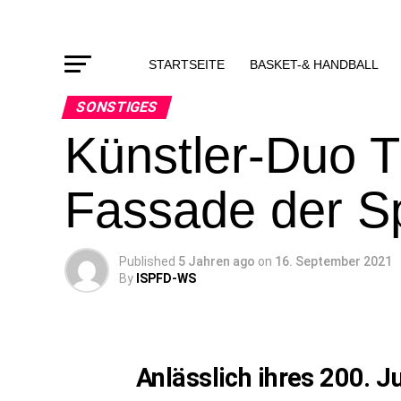
STARTSEITE
BASKET-& HANDBALL
SONSTIGES
Künstler-Duo 
Fassade der S
Published
5 Jahren ago
on
16. September 2021
By
ISPFD-WS
Anlässlich ihres 200. J