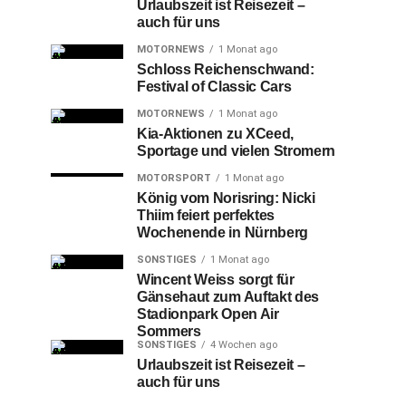
Urlaubszeit ist Reisezeit –
auch für uns
MOTORNEWS
1 Monat ago
Schloss Reichenschwand:
Festival of Classic Cars
MOTORNEWS
1 Monat ago
Kia-Aktionen zu XCeed,
Sportage und vielen Stromern
MOTORSPORT
1 Monat ago
König vom Norisring: Nicki
Thiim feiert perfektes
Wochenende in Nürnberg
SONSTIGES
1 Monat ago
Wincent Weiss sorgt für
Gänsehaut zum Auftakt des
Stadionpark Open Air
Sommers
SONSTIGES
4 Wochen ago
Urlaubszeit ist Reisezeit –
auch für uns