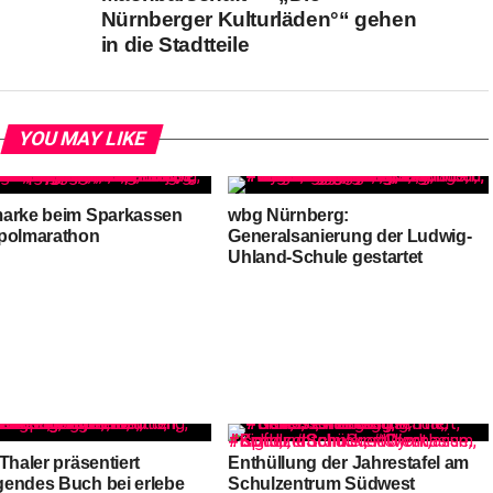
Nürnberger Kulturläden°“ gehen
in die Stadtteile
YOU MAY LIKE
arke beim Sparkassen
wbg Nürnberg:
polmarathon
Generalsanierung der Ludwig-
Uhland-Schule gestartet
Thaler präsentiert
Enthüllung der Jahrestafel am
endes Buch bei erlebe
Schulzentrum Südwest