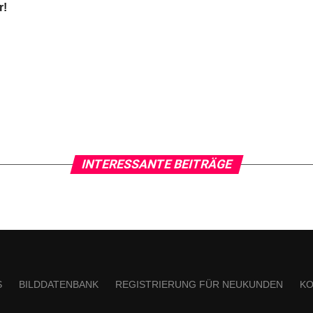
r!
INTERESSANTE BEITRÄGE
S
BILDDATENBANK
REGISTRIERUNG FÜR NEUKUNDEN
KO