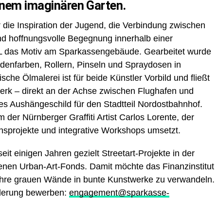
inem imaginären Garten.
r die Inspiration der Jugend, die Verbindung zwischen
nd hoffnungsvolle Begegnung innerhalb einer
 das Motiv am Sparkassengebäude. Gearbeitet wurde
enfarben, Rollern, Pinseln und Spraydosen in
ische Ölmalerei ist für beide Künstler Vorbild und fließt
werk – direkt an der Achse zwischen Flughafen und
es Aushängeschild für den Stadtteil Nordostbahnhof.
 der Nürnberger Graffiti Artist Carlos Lorente, der
ionsprojekte und integrative Workshops umsetzt.
it einigen Jahren gezielt Streetart-Projekte in der
enen Urban-Art-Fonds. Damit möchte das Finanzinstitut
 ihre grauen Wände in bunte Kunstwerke zu verwandeln.
rderung bewerben:
engagement@sparkasse-