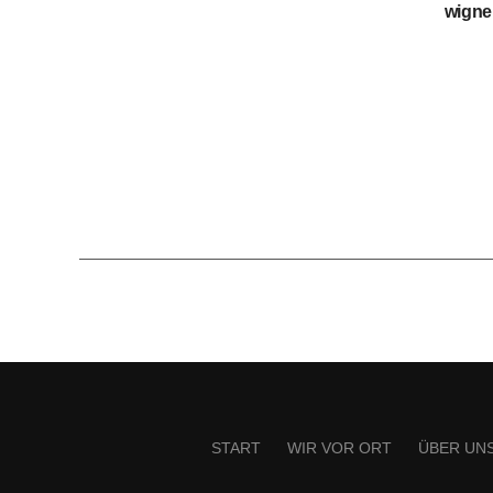
wigne
START
WIR VOR ORT
ÜBER UN