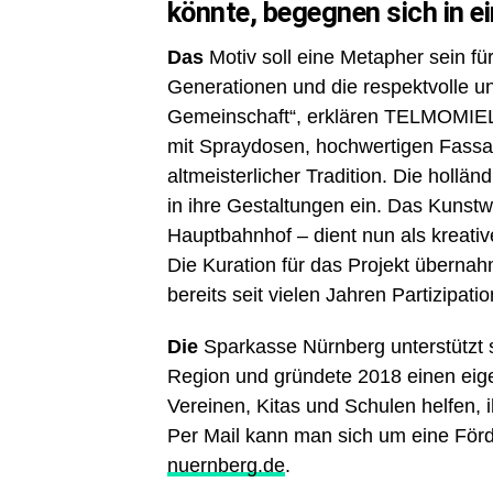
könnte, begegnen sich in e
Das
Motiv soll eine Metapher sein fü
Generationen und die respektvolle u
Gemeinschaft“, erklären TELMOMIEL
mit Spraydosen, hochwertigen Fassad
altmeisterlicher Tradition. Die holländ
in ihre Gestaltungen ein. Das Kunst
Hauptbahnhof – dient nun als kreativ
Die Kuration für das Projekt übernahm
bereits seit vielen Jahren Partizipat
Die
Sparkasse Nürnberg unterstützt se
Region und gründete 2018 einen eig
Vereinen, Kitas und Schulen helfen,
Per Mail kann man sich um eine Fö
nuernberg.de
.