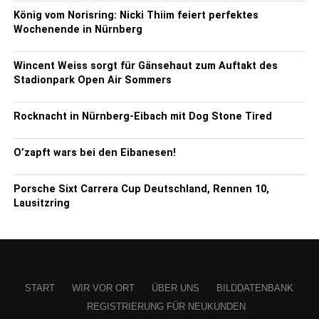
König vom Norisring: Nicki Thiim feiert perfektes
Wochenende in Nürnberg
Wincent Weiss sorgt für Gänsehaut zum Auftakt des
Stadionpark Open Air Sommers
Rocknacht in Nürnberg-Eibach mit Dog Stone Tired
O’zapft wars bei den Eibanesen!
Porsche Sixt Carrera Cup Deutschland, Rennen 10,
Lausitzring
START
WIR VOR ORT
ÜBER UNS
BILDDATENBANK
REGISTRIERUNG FÜR NEUKUNDEN