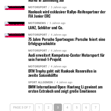
MOTORSPORT
3 Jahren ago
Hankook wird exklusiver Rallye-Reifenpartner der
FIA Junior ERC
MOTORNEWS
3 Jahren ago
LANZ, Schlüter und Co.
MOTORSPORT
4 Jahren ago
75 Jahre Porsche Sportwagen: Porsche feiert eine
Erfolgsgeschichte
MOTORSPORT
4 Jahren ago
Audi erweitert Kompetenz-Center Motorsport für
sein Formel-1-Projekt
MOTORSPORT
4 Jahren ago
DTM Trophy geht mit Hankook Rennreifen in
zweite Saisonhälfte
SPORT ALLGEMEIN
4 Jahren ago
BMW International Open: Haotong Li gewinnt am
ersten Extraloch und zeigt große Emotionen
PAGE 3 OF 7
1
2
3
4
5
6
7